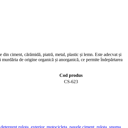
e din ciment, cărămidă, piatră, metal, plastic și lemn. Este adecvat și
ază murdăria de origine organică și anorganică, ce permite îndepărtarea
Cod produs
CS-623
,
detergent rulota
,
exterior
,
motocicleta
,
pavele ciment
,
rulota
,
spuma