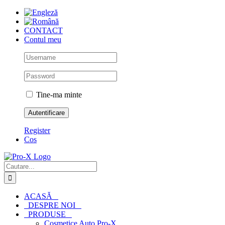
Skip
to
content
CONTACT
Contul meu
Tine-ma minte
Register
Cos
Cautare...
ACASĂ
DESPRE NOI
PRODUSE
Cosmetice Auto Pro-X