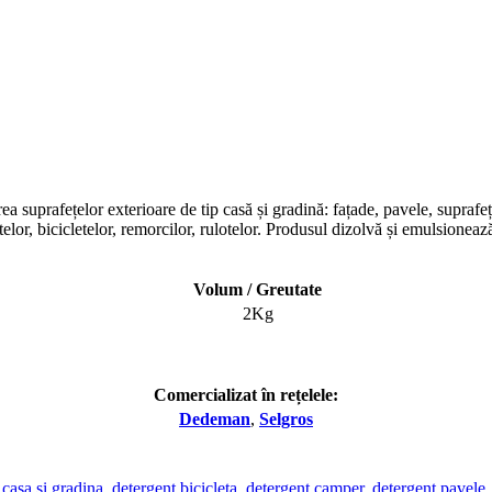
a suprafețelor exterioare de tip casă și gradină: fațade, pavele, suprafeț
telor, bicicletelor, remorcilor, rulotelor. Produsul dizolvă și emulsione
Volum / Greutate
2Kg
Comercializat în rețelele:
Dedeman
,
Selgros
,
casa si gradina
,
detergent bicicleta
,
detergent camper
,
detergent pavele