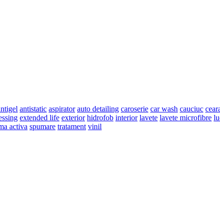
ntigel
antistatic
aspirator
auto detailing
caroserie
car wash
cauciuc
cear
essing
extended life
exterior
hidrofob
interior
lavete
lavete microfibre
lu
ma activa
spumare
tratament
vinil