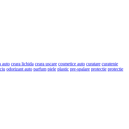
a auto
ceara lichida
ceara uscare
cosmetice auto
curatare
curatenie
ciu
odorizant auto
parfum
piele
plastic
pre-spalare
protectie
protectie