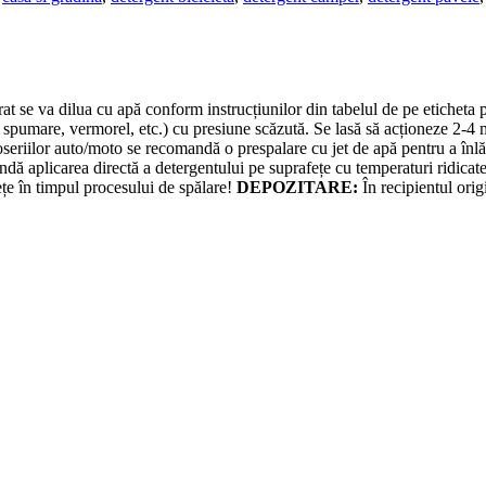
t se va dilua cu apă conform instrucțiunilor din tabelul de pe eticheta 
 spumare, vermorel, etc.) cu presiune scăzută. Se lasă să acționeze 2-4 m
oseriilor auto/moto se recomandă o prespalare cu jet de apă pentru a înlă
ă aplicarea directă a detergentului pe suprafețe cu temperaturi ridicate, 
ețe în timpul procesului de spălare!
DEPOZITARE:
În recipientul origi