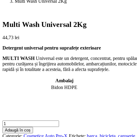
Multi Wash Universal 2Kg
Multi Wash Universal 2Kg
44,73
lei
Detergent universal pentru suprafețe exterioare
MULTI WASH
Universal este un detergent, concentrat, pentru spălare
pentru curățarea și îngrijirea automobilelor, ambarcațiunilor, motocicle
rapidă și în totalitate a acesteia, fără a afecta suprafețele.
Ambalaj
Bidon HDPE
Cantitate
Multi
Adaugă în coș
Wash
Categorie:
Cosmetice Auto Pro-X
Etichete:
barca
,
bicicleta
,
caroserie