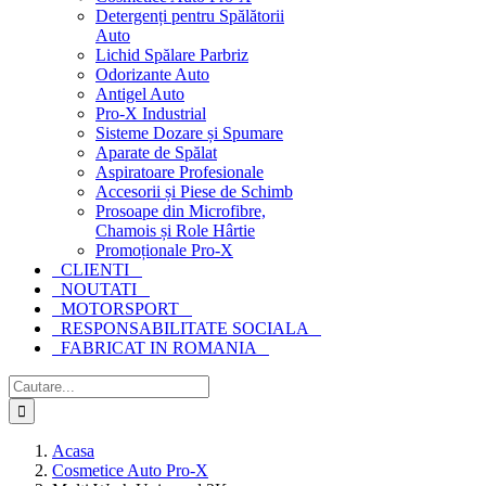
Detergenți pentru Spălătorii
Auto
Lichid Spălare Parbriz
Odorizante Auto
Antigel Auto
Pro-X Industrial
Sisteme Dozare și Spumare
Aparate de Spălat
Aspiratoare Profesionale
Accesorii și Piese de Schimb
Prosoape din Microfibre,
Chamois și Role Hârtie
Promoționale Pro-X
CLIENTI
NOUTATI
MOTORSPORT
RESPONSABILITATE SOCIALA
FABRICAT IN ROMANIA
Cautare...
Acasa
Cosmetice Auto Pro-X