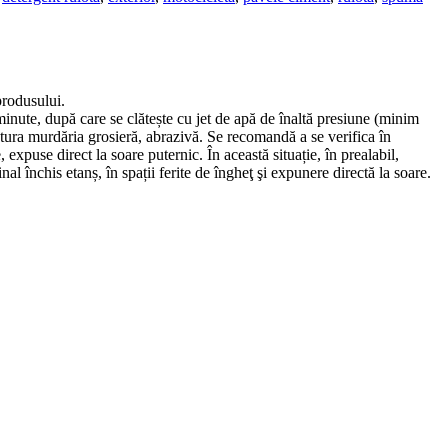
produsului.
inute, după care se clătește cu jet de apă de înaltă presiune (minim
tura murdăria grosieră, abrazivă. Se recomandă a se verifica în
expuse direct la soare puternic. În această situație, în prealabil,
nal închis etanș, în spații ferite de îngheţ şi expunere directă la soare.