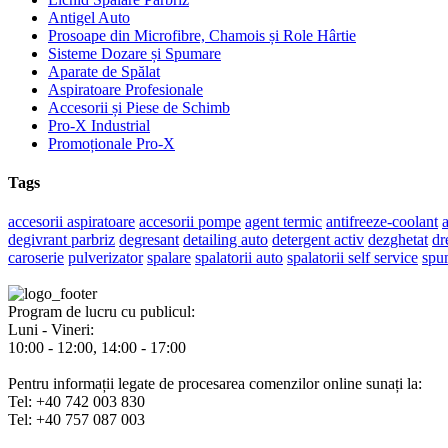
Antigel Auto
Prosoape din Microfibre, Chamois și Role Hârtie
Sisteme Dozare și Spumare
Aparate de Spălat
Aspiratoare Profesionale
Accesorii și Piese de Schimb
Pro-X Industrial
Promoționale Pro-X
Tags
accesorii aspiratoare
accesorii pompe
agent termic
antifreeze-coolant
a
degivrant parbriz
degresant
detailing auto
detergent activ
dezghetat
dr
caroserie
pulverizator
spalare
spalatorii auto
spalatorii self service
spu
Program de lucru cu publicul:
Luni - Vineri:
10:00 - 12:00, 14:00 - 17:00
Pentru informații legate de procesarea comenzilor online sunați la:
Tel: +40 742 003 830
Tel: +40 757 087 003