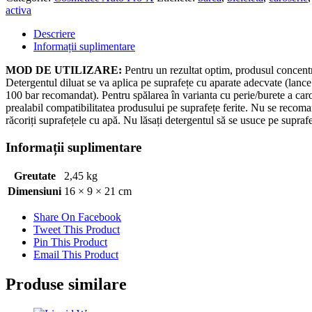
Universal
activa
2Kg
Descriere
Informații suplimentare
MOD DE UTILIZARE:
Pentru un rezultat optim, produsul concentra
Detergentul diluat se va aplica pe suprafețe cu aparate adecvate (lance
100 bar recomandat). Pentru spălarea în varianta cu perie/burete a car
prealabil compatibilitatea produsului pe suprafețe ferite. Nu se recomand
răcoriți suprafețele cu apă. Nu lăsați detergentul să se usuce pe supraf
Informații suplimentare
Greutate
2,45 kg
Dimensiuni
16 × 9 × 21 cm
Share On Facebook
Tweet This Product
Pin This Product
Email This Product
Produse similare