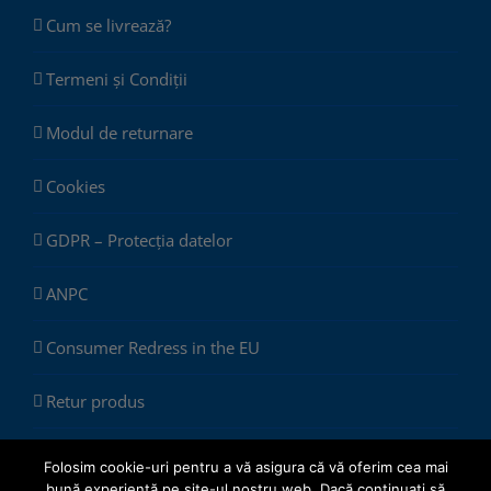
Cum se livrează?
Termeni și Condiții
Modul de returnare
Cookies
GDPR – Protecția datelor
ANPC
Consumer Redress in the EU
Retur produs
Folosim cookie-uri pentru a vă asigura că vă oferim cea mai
bună experiență pe site-ul nostru web. Dacă continuați să