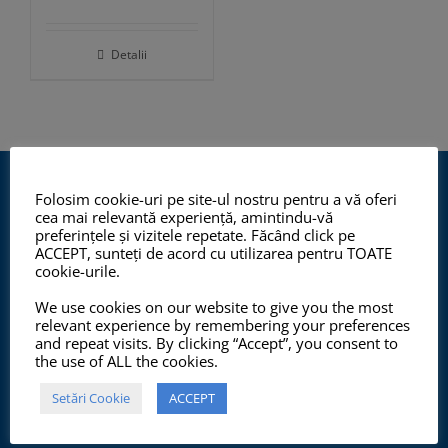
Detalii
Folosim cookie-uri pe site-ul nostru pentru a vă oferi
cea mai relevantă experiență, amintindu-vă
preferințele și vizitele repetate. Făcând click pe
ACCEPT, sunteți de acord cu utilizarea pentru TOATE
cookie-urile.
Program de lucru cu publicul:
We use cookies on our website to give you the most
Luni - Vineri:
relevant experience by remembering your preferences
and repeat visits. By clicking “Accept”, you consent to
10:00 - 12:00, 14:00 - 17:00
the use of ALL the cookies.
Setări Cookie
ACCEPT
Pentru informații legate de procesarea comenzilor
online sunați la: