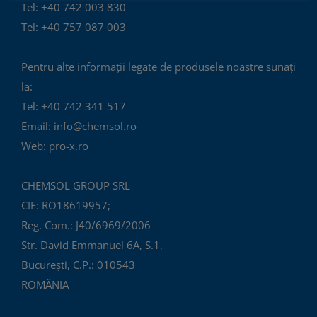
Tel: +40 742 003 830
Tel: +40 757 087 003
Pentru alte informații legate de produsele noastre sunați
la:
Tel: +40 742 341 517
Email: info@chemsol.ro
Web: pro-x.ro
CHEMSOL GROUP SRL
CIF: RO18619957;
Reg. Com.: J40/6969/2006
Str. David Emmanuel 6A, S.1,
București, C.P.: 010543
ROMÂNIA