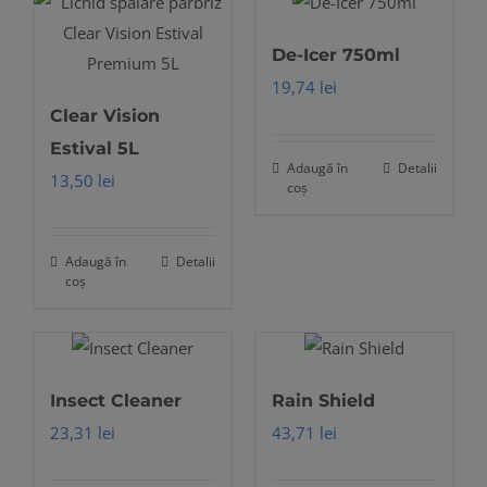
De-Icer 750ml
19,74
lei
Clear Vision
Estival 5L
Adaugă în
Detalii
13,50
lei
coș
Adaugă în
Detalii
coș
Insect Cleaner
Rain Shield
23,31
lei
43,71
lei