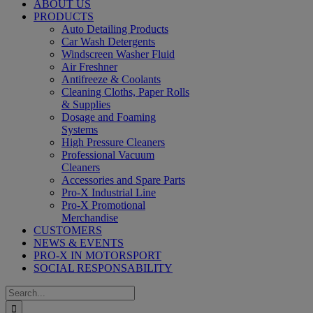
ABOUT US
PRODUCTS
Auto Detailing Products
Car Wash Detergents
Windscreen Washer Fluid
Air Freshner
Antifreeze & Coolants
Cleaning Cloths, Paper Rolls
& Supplies
Dosage and Foaming
Systems
High Pressure Cleaners
Professional Vacuum
Cleaners
Accessories and Spare Parts
Pro-X Industrial Line
Pro-X Promotional
Merchandise
CUSTOMERS
NEWS & EVENTS
PRO-X IN MOTORSPORT
SOCIAL RESPONSABILITY
Search
for: