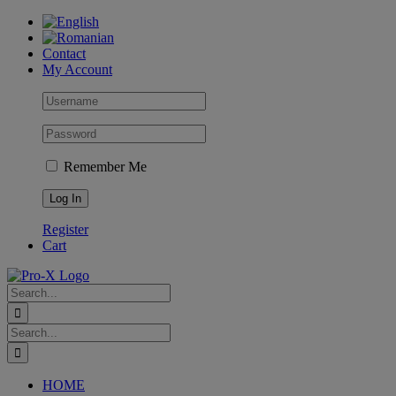
Skip
to
content
Contact
My Account
Remember Me
Register
Cart
Search
for:
Search
for:
HOME