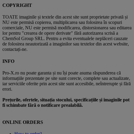
COPYRIGHT
TOATE imaginile și textele din acest site sunt proprietate privată și
NU este permisă copierea, multiplicarea sau folosirea în scopuri
comerciale, NU este permisă modificarea, distorsionarea sau editarea
lor pentru "crearea de opere derivate" fără autorizarea scrisă a
ChemSol Group SRL. Pentru a evita eventualele neplăceri cauzate
de folosirea neautorizată a imaginilor sau textelor din acest website,
contactați-ne.
INFO
Pro-X.ro nu poate garanta și nu își poate asuma răspunderea că
informațiile prezentate pe site sunt corecte, complete sau actualizate,
iar serviciile oferite prin acest site sunt accesibile, neîntrerupte și fără
erori.
Prețurile, ofertele, situația stocului, specificațiile și imaginile pot
fi schimbate fără o notificare prealabilă.
ONLINE ORDERS
How to order?