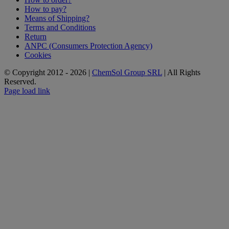
How to pay?
Means of Shipping?
Terms and Conditions
Return
ANPC (Consumers Protection Agency)
Cookies
© Copyright 2012 -
2026 |
ChemSol Group SRL
| All Rights
Reserved.
Page load link
Go
to
Top