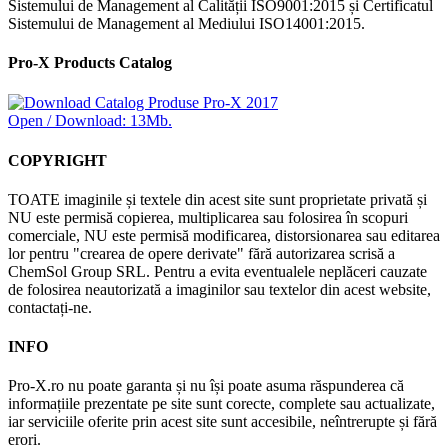
Sistemului de Management al Calității ISO9001:2015 și Certificatul
Sistemului de Management al Mediului ISO14001:2015.
Pro-X Products Catalog
Open / Download: 13Mb.
COPYRIGHT
TOATE imaginile și textele din acest site sunt proprietate privată și
NU este permisă copierea, multiplicarea sau folosirea în scopuri
comerciale, NU este permisă modificarea, distorsionarea sau editarea
lor pentru "crearea de opere derivate" fără autorizarea scrisă a
ChemSol Group SRL. Pentru a evita eventualele neplăceri cauzate
de folosirea neautorizată a imaginilor sau textelor din acest website,
contactați-ne.
INFO
Pro-X.ro nu poate garanta și nu își poate asuma răspunderea că
informațiile prezentate pe site sunt corecte, complete sau actualizate,
iar serviciile oferite prin acest site sunt accesibile, neîntrerupte și fără
erori.