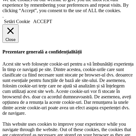
experience by remembering your preferences and repeat visits. By
clicking “Accept”, you consent to the use of ALL the cookies.
.
Setări Cookie
ACCEPT
Close
Prezentare generală a confidențialității
Acest site web folosește cookie-uri pentru a vă îmbunătăți experiența
în timp ce navigați pe site. Dintre acestea, cookie-urile care sunt
clasificate ca fiind necesare sunt stocate pe browser-ul dvs. deoarece
sunt esențiale pentru funcțiile de bază ale site-ului. De asemenea,
folosim cookie-uri terțe care ne ajută să analizăm și să înțelegem
cum utilizați acest site web. Aceste cookie-uri vor fi stocate în
browserul dvs. doar cu acordul dumneavoastră. De asemenea, aveți
opțiunea de a renunța la aceste cookie-uri. Dar renunțarea la unele
dintre aceste cookie-uri poate avea un efect asupra experienței dvs.
de navigare.
This website uses cookies to improve your experience while you
navigate through the website. Out of these cookies, the cookies that
are categorized as necessary are stored on your browser as they are