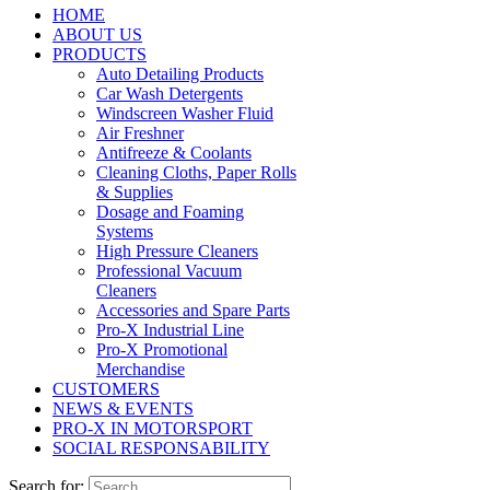
HOME
ABOUT US
PRODUCTS
Auto Detailing Products
Car Wash Detergents
Windscreen Washer Fluid
Air Freshner
Antifreeze & Coolants
Cleaning Cloths, Paper Rolls
& Supplies
Dosage and Foaming
Systems
High Pressure Cleaners
Professional Vacuum
Cleaners
Accessories and Spare Parts
Pro-X Industrial Line
Pro-X Promotional
Merchandise
CUSTOMERS
NEWS & EVENTS
PRO-X IN MOTORSPORT
SOCIAL RESPONSABILITY
Search for: