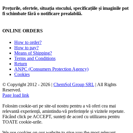
Prețurile, ofertele, situația stocului, specificațiile și imaginile pot
fi schimbate fără o notificare prealabilă.
ONLINE ORDERS
How to order?
How to pay?
Means of Shipping?
Terms and Conditions
Return
ANPC (Consumers Protection Agency)
Cookies
© Copyright 2012 -
2026 |
ChemSol Group SRL
| All Rights
Reserved.
Page load link
Folosim cookie-uri pe site-ul nostru pentru a vă oferi cea mai
relevantă experiență, amintindu-vă preferințele și vizitele repetate.
Făcând click pe ACCEPT, sunteți de acord cu utilizarea pentru
TOATE cookie-urile.
We use cookies on our website to give you the most relevant