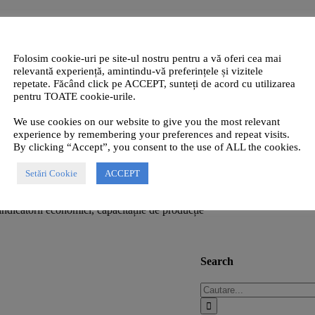
n zambet”
Folosim cookie-uri pe site-ul nostru pentru a vă oferi cea mai
relevantă experiență, amintindu-vă preferințele și vizitele
pionatul Național au participat la o sesiune de
repetate. Făcând click pe ACCEPT, sunteți de acord cu utilizarea
pentru TOATE cookie-urile.
-06-18T16:33:30+02:00
We use cookies on our website to give you the most relevant
experience by remembering your preferences and repeat visits.
By clicking “Accept”, you consent to the use of ALL the cookies.
Setări Cookie
ACCEPT
 indicatorii economici, capacitățile de producție
Search
Cautare...