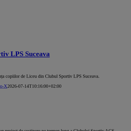
ortiv LPS Suceava
anța copiilor de Liceu din Clubul Sportiv LPS Suceava.
ro-X
2026-07-14T10:16:00+02:00
 proiect de susținere pe termen lung a Clubului Sportiv ACS