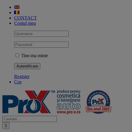
Skip
to
content
CONTACT
Contul meu
Tine-ma minte
Register
Cos
Cautare...