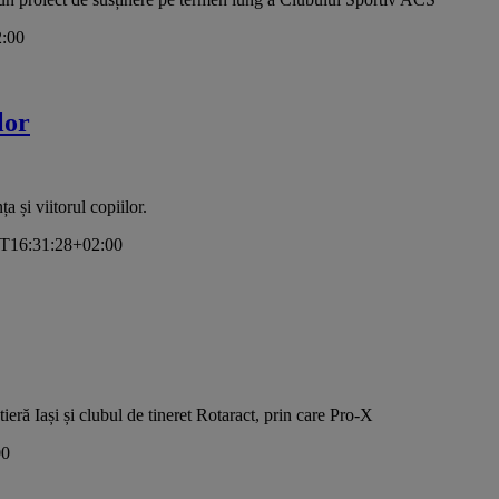
:00
lor
 și viitorul copiilor.
T16:31:28+02:00
eră Iași și clubul de tineret Rotaract, prin care Pro-X
00