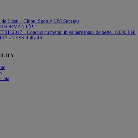
ii de Liceu – Clubul Sportiv LPS Suceava
PERFORMANȚĂ!
2017 – Concurs cu premii in valoare totala de peste 10.000 Lei!
2017 – TESS Rally 46
ILITY
nte
t
ciala