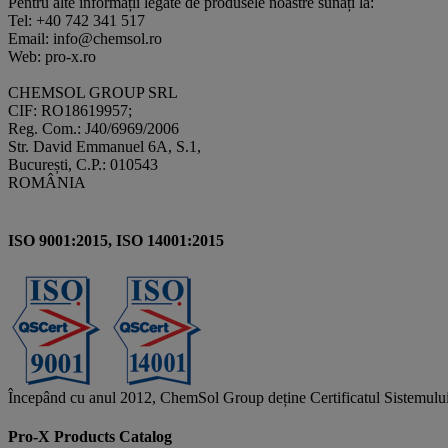
Pentru alte informații legate de produsele noastre sunați la:
Tel: +40 742 341 517
Email: info@chemsol.ro
Web: pro-x.ro
CHEMSOL GROUP SRL
CIF: RO18619957;
Reg. Com.: J40/6969/2006
Str. David Emmanuel 6A, S.1,
București, C.P.: 010543
ROMÂNIA
ISO 9001:2015, ISO 14001:2015
Începând cu anul 2012, ChemSol Group deține Certificatul Sistemulu
Pro-X Products Catalog