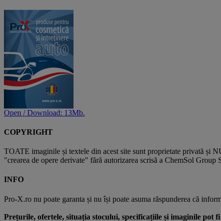
Open / Download: 13Mb.
COPYRIGHT
TOATE imaginile și textele din acest site sunt proprietate privată și N
"crearea de opere derivate" fără autorizarea scrisă a ChemSol Group SR
INFO
Pro-X.ro nu poate garanta și nu își poate asuma răspunderea că informații
Prețurile, ofertele, situația stocului, specificațiile și imaginile pot