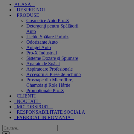
ACASĂ
DESPRE NOI
PRODUSE
Cosmetice Auto Pro-X
Detergenți pentru Spălătorii
Auto
Lichid Spălare Parbriz
Odorizante Auto
Antigel Auto
Pro-X Industrial
Sisteme Dozare și Spumare
Aparate de Spălat
Aspiratoare Profesionale
Accesorii și Piese de Schimb
Prosoape din Microfibre,
Chamois și Role Hârtie
Promoționale Pro-X
CLIENTI
NOUTATI
MOTORSPORT
RESPONSABILITATE SOCIALA
FABRICAT IN ROMANIA
Cautare...