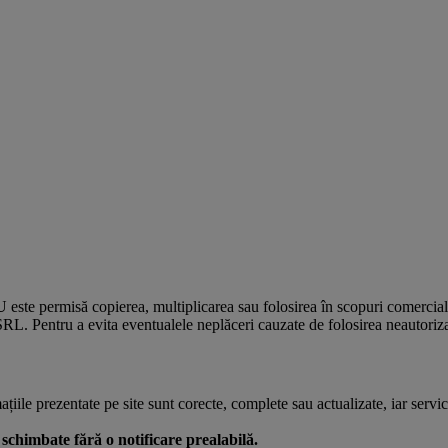
U este permisă copierea, multiplicarea sau folosirea în scopuri comercia
L. Pentru a evita eventualele neplăceri cauzate de folosirea neautorizată
le prezentate pe site sunt corecte, complete sau actualizate, iar serviciil
 fi schimbate fără o notificare prealabilă.