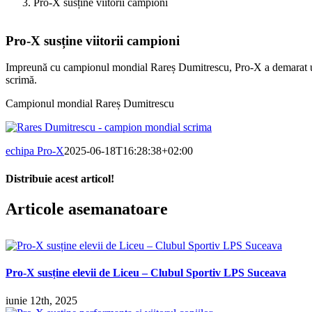
Pro-X susține viitorii campioni
Pro-X susține viitorii campioni
Impreună cu campionul mondial Rareș Dumitrescu, Pro-X a demarat un
scrimă.
Campionul mondial Rareș Dumitrescu
echipa Pro-X
2025-06-18T16:28:38+02:00
Distribuie acest articol!
Facebook
X
Pinterest
E-
Articole asemanatoare
mail:
Pro-X susține elevii de Liceu – Clubul Sportiv LPS Suceava
iunie 12th, 2025