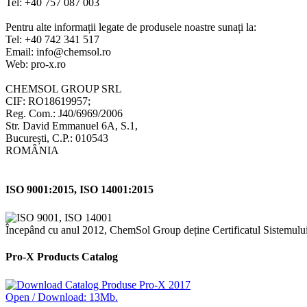
Tel: +40 757 087 003
Pentru alte informații legate de produsele noastre sunați la:
Tel: +40 742 341 517
Email: info@chemsol.ro
Web: pro-x.ro
CHEMSOL GROUP SRL
CIF: RO18619957;
Reg. Com.: J40/6969/2006
Str. David Emmanuel 6A, S.1,
București, C.P.: 010543
ROMÂNIA
ISO 9001:2015, ISO 14001:2015
Începând cu anul 2012, ChemSol Group deține Certificatul Sistemulu
Pro-X Products Catalog
Open / Download: 13Mb.