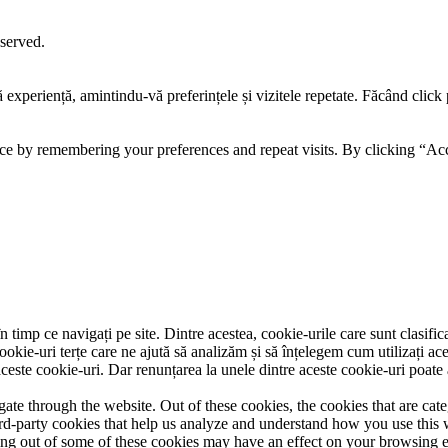
eserved.
tă experiență, amintindu-vă preferințele și vizitele repetate. Făcând c
ce by remembering your preferences and repeat visits. By clicking “Acc
 timp ce navigați pe site. Dintre acestea, cookie-urile care sunt clasifi
ookie-uri terțe care ne ajută să analizăm și să înțelegem cum utilizați ac
ste cookie-uri. Dar renunțarea la unele dintre aceste cookie-uri poate 
te through the website. Out of these cookies, the cookies that are cate
hird-party cookies that help us analyze and understand how you use this
ting out of some of these cookies may have an effect on your browsing 