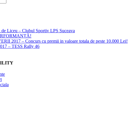
ii de Liceu – Clubul Sportiv LPS Suceava
PERFORMANȚĂ!
2017 – Concurs cu premii in valoare totala de peste 10.000 Lei!
2017 – TESS Rally 46
ILITY
nte
t
ciala