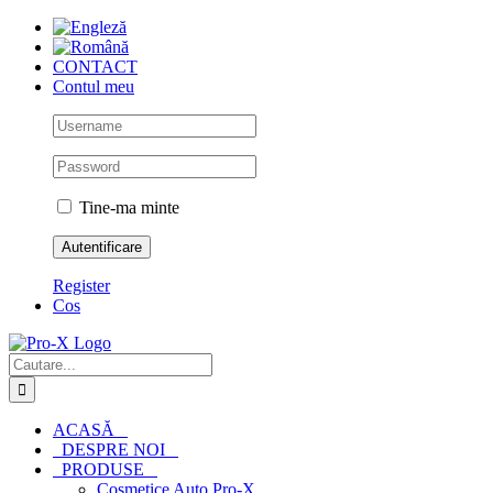
Skip
to
content
CONTACT
Contul meu
Tine-ma minte
Register
Cos
Cautare...
ACASĂ
DESPRE NOI
PRODUSE
Cosmetice Auto Pro-X