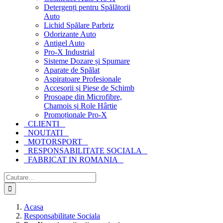
Detergenți pentru Spălătorii
Auto
Lichid Spălare Parbriz
Odorizante Auto
Antigel Auto
Pro-X Industrial
Sisteme Dozare și Spumare
Aparate de Spălat
Aspiratoare Profesionale
Accesorii și Piese de Schimb
Prosoape din Microfibre,
Chamois și Role Hârtie
Promoționale Pro-X
CLIENTI
NOUTATI
MOTORSPORT
RESPONSABILITATE SOCIALA
FABRICAT IN ROMANIA
Cautare...
Acasa
Responsabilitate Sociala