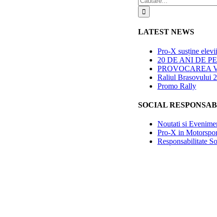
LATEST NEWS
Pro-X susține elev
20 DE ANI DE 
PROVOCAREA VERII 
Raliul Brasovului 
Promo Rally
SOCIAL RESPONSAB
Noutati si Evenime
Pro-X in Motorspor
Responsabilitate So