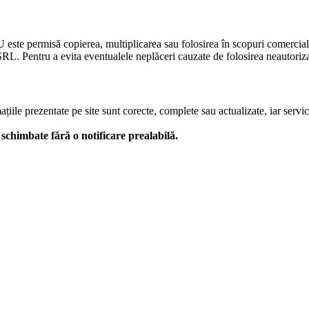
U este permisă copierea, multiplicarea sau folosirea în scopuri comercia
L. Pentru a evita eventualele neplăceri cauzate de folosirea neautorizată
le prezentate pe site sunt corecte, complete sau actualizate, iar serviciil
 fi schimbate fără o notificare prealabilă.