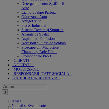
Detergenți pentru Spălătorii
Auto
Lichid Spălare Parbriz
Odorizante Auto
Antigel Auto
Pro-X Industrial
Sisteme Dozare și Spumare
Aparate de Spălat
Aspiratoare Profesionale
Accesorii și Piese de Schimb
Prosoape din Microfibre,
Chamois și Role Hârtie
Promoționale Pro-X
CLIENTI
NOUTATI
MOTORSPORT
RESPONSABILITATE SOCIALA
FABRICAT IN ROMANIA
Cautare...
Acasa
Noutati si Evenimente