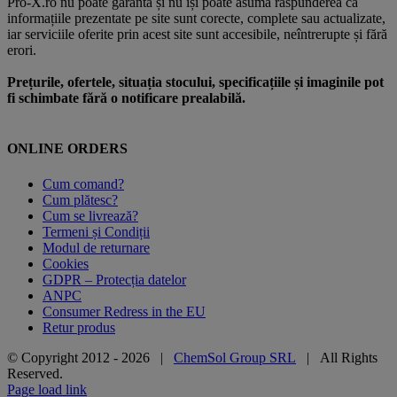
Pro-X.ro nu poate garanta și nu își poate asuma răspunderea că
informațiile prezentate pe site sunt corecte, complete sau actualizate,
iar serviciile oferite prin acest site sunt accesibile, neîntrerupte și fără
erori.
Prețurile, ofertele, situația stocului, specificațiile și imaginile pot
fi schimbate fără o notificare prealabilă.
ONLINE ORDERS
Cum comand?
Cum plătesc?
Cum se livrează?
Termeni și Condiții
Modul de returnare
Cookies
GDPR – Protecția datelor
ANPC
Consumer Redress in the EU
Retur produs
© Copyright 2012 -
2026 |
ChemSol Group SRL
| All Rights
Reserved.
Page load link