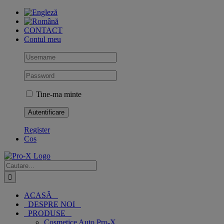
Skip
to
content
CONTACT
Contul meu
Tine-ma minte
Register
Cos
Cautare...
ACASĂ
DESPRE NOI
PRODUSE
Cosmetice Auto Pro-X