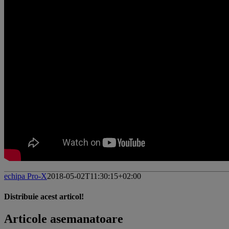
echipa Pro-X
2018-05-02T11:30:15+02:00
Distribuie acest articol!
Facebook
X
Pinterest
E-
Articole asemanatoare
mail: