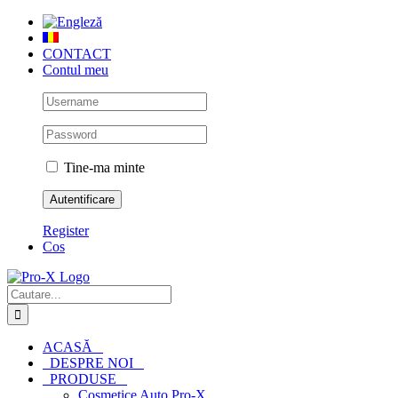
Skip
to
content
CONTACT
Contul meu
Tine-ma minte
Register
Cos
Cautare...
ACASĂ
DESPRE NOI
PRODUSE
Cosmetice Auto Pro-X