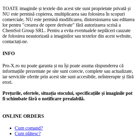
TOATE imaginile și textele din acest site sunt proprietate privată și
NU este permisă copierea, multiplicarea sau folosirea în scopuri
comerciale, NU este permisă modificarea, distorsionarea sau editarea
lor pentru "crearea de opere derivate" fără autorizarea scrisă a
ChemSol Group SRL. Pentru a evita eventualele neplăceri cauzate
de folosirea neautorizată a imaginilor sau textelor din acest website,
contactați-ne.
INFO
Pro-X.ro nu poate garanta și nu își poate asuma răspunderea că
informațiile prezentate pe site sunt corecte, complete sau actualizate,
iar serviciile oferite prin acest site sunt accesibile, neîntrerupte și fără
erori.
Prețurile, ofertele, situația stocului, specificațiile și imaginile pot
fi schimbate fără o notificare prealabilă.
ONLINE ORDERS
Cum comand?
Cum plătesc?