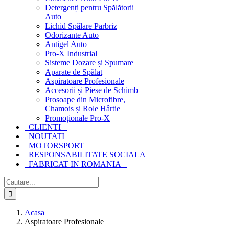
Detergenți pentru Spălătorii
Auto
Lichid Spălare Parbriz
Odorizante Auto
Antigel Auto
Pro-X Industrial
Sisteme Dozare și Spumare
Aparate de Spălat
Aspiratoare Profesionale
Accesorii și Piese de Schimb
Prosoape din Microfibre,
Chamois și Role Hârtie
Promoționale Pro-X
CLIENTI
NOUTATI
MOTORSPORT
RESPONSABILITATE SOCIALA
FABRICAT IN ROMANIA
Cautare...
Acasa
Aspiratoare Profesionale