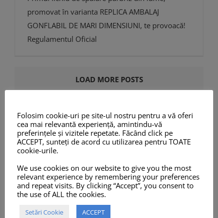
promovat în varianta REPLICA AMBALAJ
GONFLABIL DE MARI DIMENSIUNI, te provoacă!
Regulamentul Oficial
LOAD MORE POSTS
Folosim cookie-uri pe site-ul nostru pentru a vă oferi
cea mai relevantă experiență, amintindu-vă
preferințele și vizitele repetate. Făcând click pe
ACCEPT, sunteți de acord cu utilizarea pentru TOATE
cookie-urile.
Search
We use cookies on our website to give you the most
relevant experience by remembering your preferences
Cautare...
and repeat visits. By clicking “Accept”, you consent to
the use of ALL the cookies.
Setări Cookie
ACCEPT