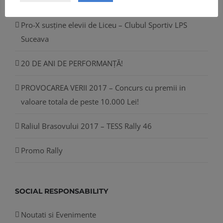
LATEST NEWS
Pro-X susține elevii de Liceu – Clubul Sportiv LPS
Suceava
20 DE ANI DE PERFORMANȚĂ!
PROVOCAREA VERII 2017 – Concurs cu premii in
valoare totala de peste 10.000 Lei!
Raliul Brasovului 2017 – TESS Rally 46
Promo Rally
SOCIAL RESPONSABILITY
Noutati si Evenimente