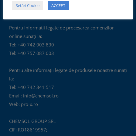
Luni - Vineri:
Setări Cookie
ACCEPT
10:00 - 12:00, 14:00 - 17:00
Pentru informații legate de procesarea comenzilor
online sunați la:
Tel: +40 742 003 830
Tel: +40 757 087 003
Pentru alte informații legate de produsele noastre sunați
la:
Tel: +40 742 341 517
Email: info@chemsol.ro
Web: pro-x.ro
CHEMSOL GROUP SRL
CIF: RO18619957;