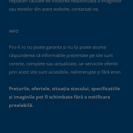
neplăceri cauzate de folosirea neautorizată a imaginilor
sau textelor din acest website, contactați-ne.
INFO
Pro-X.ro nu poate garanta și nu își poate asuma
răspunderea că informațiile prezentate pe site sunt
corecte, complete sau actualizate, iar serviciile oferite
prin acest site sunt accesibile, neîntrerupte și fără erori.
Prețurile, ofertele, situația stocului, specificațiile
și imaginile pot fi schimbate fără o notificare
prealabilă.