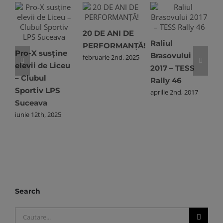
P
20 DE ANI DE
m
Raliul
PERFORMANȚĂ!
Pro-X susține
Brasovului
februarie 2nd, 2025
elevii de Liceu
2017 – TESS
– Clubul
Rally 46
Sportiv LPS
aprilie 2nd, 2017
Suceava
iunie 12th, 2025
Search
Cautare...