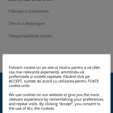
Noutati si Evenimente
Pro-X in Motorsport
Responsabilitate Sociala
Folosim cookie-uri pe site-ul nostru pentru a vă oferi
cea mai relevantă experiență, amintindu-vă
preferințele și vizitele repetate. Făcând click pe
ACCEPT, sunteți de acord cu utilizarea pentru TOATE
cookie-urile.
We use cookies on our website to give you the most
relevant experience by remembering your preferences
and repeat visits. By clicking “Accept”, you consent to
Program de lucru cu publicul:
the use of ALL the cookies.