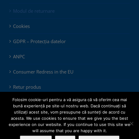
Modul de returnare
Cookies
GDPR – Protecția datelor
ANPC
Consumer Redress in the EU
Retur produs
Folosim cookie-uri pentru a vă asigura că vă oferim cea mai
bună experiență pe site-ul nostru web. Dacă continuați să
utilizați acest site, vom presupune că sunteți de acord cu
acesta. We use cookies to ensure that we give you the best
experience on our website. If you continue to use this site we
will assume that you are happy with it.
© Copyright 2012 -
2026 |
ChemSol Group SRL
| All Rights