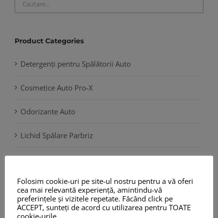
Product Categories
Detergenți pentru Spălătorii Auto
Cosmetice Auto Pro-X
Odorizante Auto
Lichid Spălare Parbriz
Antigel Auto
Folosim cookie-uri pe site-ul nostru pentru a vă oferi
Prosoape din Microfibre, Chamois și Role Hârtie
cea mai relevantă experiență, amintindu-vă
preferințele și vizitele repetate. Făcând click pe
Sisteme Dozare și Spumare
ACCEPT, sunteți de acord cu utilizarea pentru TOATE
cookie-urile.