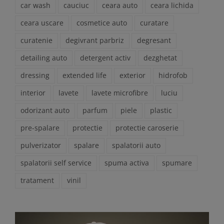
car wash
cauciuc
ceara auto
ceara lichida
ceara uscare
cosmetice auto
curatare
curatenie
degivrant parbriz
degresant
detailing auto
detergent activ
dezghetat
dressing
extended life
exterior
hidrofob
interior
lavete
lavete microfibre
luciu
odorizant auto
parfum
piele
plastic
pre-spalare
protectie
protectie caroserie
pulverizator
spalare
spalatorii auto
spalatorii self service
spuma activa
spumare
tratament
vinil