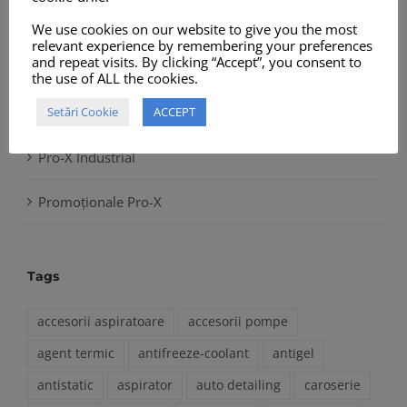
Aparate de Spălat
We use cookies on our website to give you the most
relevant experience by remembering your preferences
and repeat visits. By clicking “Accept”, you consent to
Aspiratoare Profesionale
the use of ALL the cookies.
Setări Cookie
ACCEPT
Accesorii și Piese de Schimb
Pro-X Industrial
Promoționale Pro-X
Tags
accesorii aspiratoare
accesorii pompe
agent termic
antifreeze-coolant
antigel
antistatic
aspirator
auto detailing
caroserie