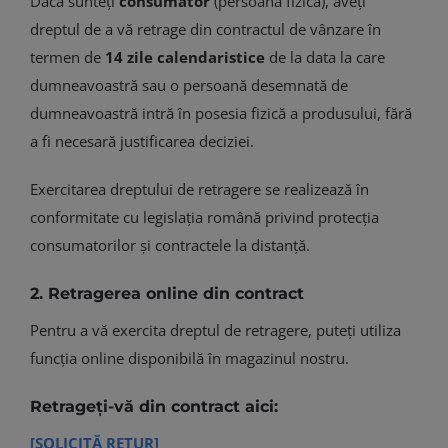
Dacă sunteți
consumator
(persoană fizică), aveți
dreptul de a vă retrage din contractul de vânzare în
termen de
14 zile calendaristice
de la data la care
dumneavoastră sau o persoană desemnată de
dumneavoastră intră în posesia fizică a produsului, fără
a fi necesară justificarea deciziei.
Exercitarea dreptului de retragere se realizează în
conformitate cu legislația română privind protecția
consumatorilor și contractele la distanță.
2. Retragerea online din contract
Pentru a vă exercita dreptul de retragere, puteți utiliza
funcția online disponibilă în magazinul nostru.
Retrageți-vă din contract aici:
[SOLICITĂ RETUR]