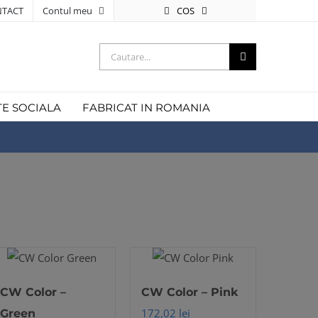
COS
TACT
Contul meu
Cautare...
TE SOCIALA
FABRICAT IN ROMANIA
CW Color –
CW Color – Pink
172,02
lei
Green