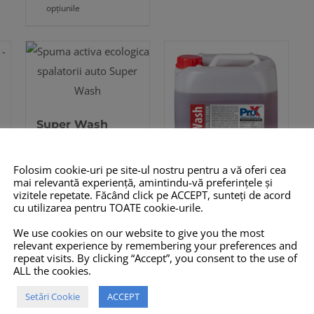
opțiunile
.
produsului.
produsului.
produs
are
mai
multe
variații.
Opțiunile
Super Wash
pot
131,90
lei
fi
Folosim cookie-uri pe site-ul nostru pentru a vă oferi cea
alese
mai relevantă experiență, amintindu-vă preferințele și
.
vizitele repetate. Făcând click pe ACCEPT, sunteți de acord
în
Selectează
Detalii
Acest
cu utilizarea pentru TOATE cookie-urile.
opțiunile
pagina
produs
Total Wash
We use cookies on our website to give you the most
produsului.
are
relevant experience by remembering your preferences and
148,49
lei
repeat visits. By clicking “Accept”, you consent to the use of
mai
ALL the cookies.
multe
Setări Cookie
ACCEPT
variații.
Selectează
Detalii
Acest