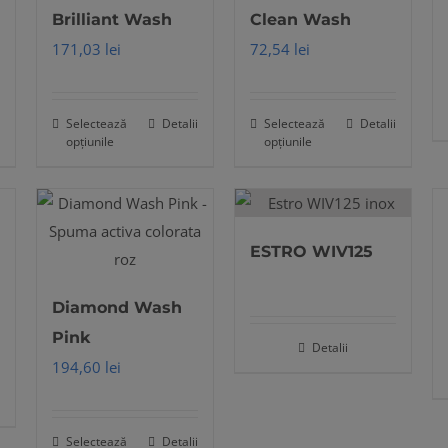
Brilliant Wash
Clean Wash
171,03
lei
72,54
lei
Selectează
Detalii
Selectează
Detalii
Acest
Acest
opțiunile
opțiunile
produs
produs
are
are
mai
mai
multe
multe
ESTRO WIV125
variații.
variații.
Opțiunile
Opțiunile
Diamond Wash
pot
pot
Pink
Detalii
fi
fi
194,60
lei
alese
alese
în
în
pagina
pagina
Selectează
Detalii
Acest