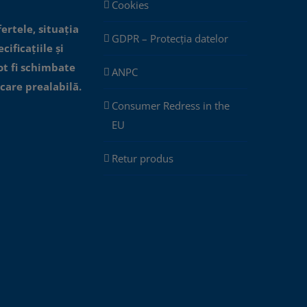
Cookies
fertele, situația
GDPR – Protecția datelor
cificațiile și
ot fi schimbate
ANPC
icare prealabilă.
Consumer Redress in the
EU
Retur produs