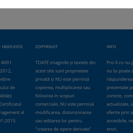
opțiunile
Opțiunile
produs
pot
are
fi
mai
alese
multe
în
variații.
pagina
Opțiunile
O 14001:2015
COPYRIGHT
INFO
produsului.
pot
TOATE imaginile și textele din
Pro-X.ro nu 
fi
 2012,
acest site sunt proprietate
nu își poate
alese
eține
privată și NU este permisă
răspunderea 
în
mului de
copierea, multiplicarea sau
prezentate pe
pagina
ității
folosirea în scopuri
corecte, com
produsului.
ertificatul
comerciale, NU este permisă
actualizate, i
nagement al
modificarea, distorsionarea
oferite prin a
01:2015.
sau editarea lor pentru
accesibile, n
"crearea de opere derivate"
erori.