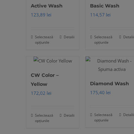
Active Wash
Basic Wash
123,89
lei
114,57
lei
Selectează
Detalii
Selectează
Detalii
Acest
Acest
opțiunile
opțiunile
produs
produs
are
are
mai
mai
multe
multe
CW Color –
variații.
variații.
Diamond Wash
Yellow
Opțiunile
Opțiunile
175,40
lei
172,02
lei
pot
pot
fi
fi
alese
alese
Selectează
Detalii
Selectează
Detalii
Acest
Acest
opțiunile
opțiunile
în
în
produs
produs
pagina
pagina
are
are