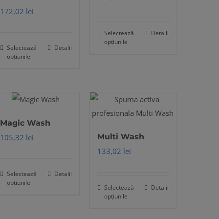
172,02
lei
Selectează
Detalii
Acest
opțiunile
Selectează
Detalii
produs
Acest
opțiunile
are
produs
mai
are
multe
mai
variații.
multe
Opțiunile
variații.
Magic Wash
pot
Opțiunile
Multi Wash
105,32
lei
fi
pot
133,02
lei
alese
fi
în
alese
Selectează
Detalii
Acest
opțiunile
pagina
în
Selectează
Detalii
produs
Acest
opțiunile
produsului.
pagina
are
produs
produsului.
mai
are