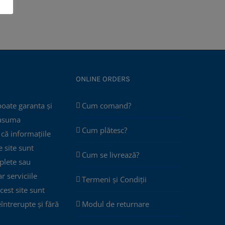
ONLINE ORDERS
poate garanta și
Cum comand?
 asuma
Cum plătesc?
că informațiile
 site sunt
Cum se livrează?
plete sau
ar serviciile
Termeni și Condiții
cest site sunt
eîntrerupte și fără
Modul de returnare