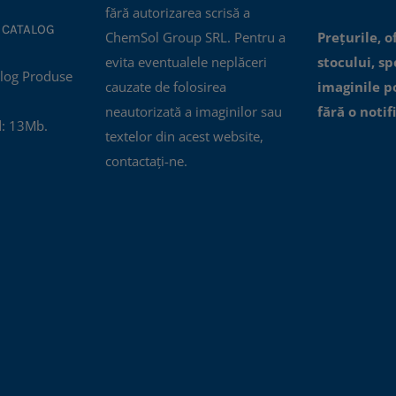
fără autorizarea scrisă a
 CATALOG
ChemSol Group SRL. Pentru a
Prețurile, o
evita eventualele neplăceri
stocului, spe
cauzate de folosirea
imaginile p
neautorizată a imaginilor sau
fără o notif
: 13Mb.
textelor din acest website,
contactați-ne.