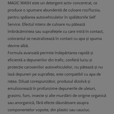
MAGIC WASH este un detergent activ concentrat, ce
produce o spumare abundentă de culoare roz/fucsia,
pentru spălarea autovehiculelor în spălătoriile Self
Service. Efectul intens de culoare nu pătează
îmbrăcămintea sau suprafețele cu care intră în contact,
colorantul se neutralizează în contact cu apa și spuma
devine albă.
Formula avansată permite îndepărtarea rapidă și
eficientă a depunerilor din trafic, conferă luciu și
protecție caroseriilor autovehiculelor, nu pătează și nu
lasă depuneri pe suprafețe, este compatibil cu apa de
rețea. Diluat corespunzător, produsul dizolvă și
emulsionează în profunzime depunerile de uleiuri,
grasimi, fum, insecte și alte murdării de origine organică
sau anorganică, fără efecte dăunătoare asupra
componentelor vopsite, din plastic sau cauciuc.