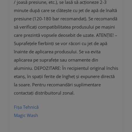
/ joasă presiune, etc.), se lasă să acționeze 2-3
minute după care se clătește cu jet de apă de înaltă
presiune (120-180 bar recomandat). Se recomandă
să verificați compatibilitatea produsului pe maşini
care prezintă vopsele deosebit de uzate. ATENŢIE! –
Suprafețele fierbinți se vor răcori cu jet de apă
înainte de aplicarea produsului. Se va evita
aplicarea pe suprafeţe sau ornamente din
aluminiu. DEPOZITARE: În recipientul original închis
etanș, în spații ferite de îngheţ și expunere directă
la soare. Pentru recomandări suplimentare
contactați distribuitorul zonal.
Fișa Tehnică
Magic Wash