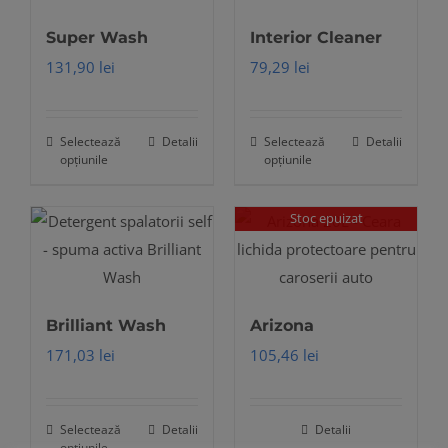
Opțiunile
pot
Super Wash
Interior Cleaner
pot
fi
131,90
lei
79,29
lei
fi
alese
alese
în
în
pagina
Selectează
Detalii
Selectează
Detalii
Acest
Acest
opțiunile
opțiunile
pagina
produsului.
produs
produs
produsului.
are
are
Stoc epuizat
mai
mai
multe
multe
variații.
variații.
Opțiunile
Opțiunile
Brilliant Wash
Arizona
pot
pot
171,03
lei
105,46
lei
fi
fi
alese
alese
în
în
Selectează
Detalii
Detalii
Acest
opțiunile