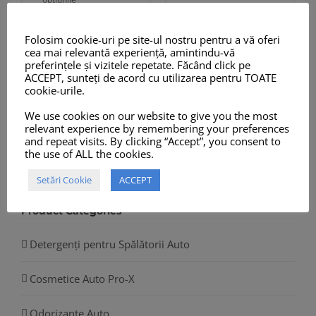
pagina
pagina
produs
produsului.
produsului.
are
Folosim cookie-uri pe site-ul nostru pentru a vă oferi
mai
cea mai relevantă experiență, amintindu-vă
preferințele și vizitele repetate. Făcând click pe
multe
ACCEPT, sunteți de acord cu utilizarea pentru TOATE
variații.
cookie-urile.
Opțiunile
We use cookies on our website to give you the most
Search products
relevant experience by remembering your preferences
pot
and repeat visits. By clicking “Accept”, you consent to
fi
the use of ALL the cookies.
alese
Setări Cookie
ACCEPT
în
pagina
Product Categories
produsului.
Detergenți pentru Spălătorii Auto
Cosmetice Auto Pro-X
Odorizante Auto