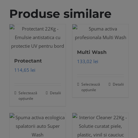
Produse similare
Multi Wash
Protectant
133,02
lei
114,65
lei
Selectează
Detalii
Acest
opțiunile
Selectează
Detalii
Acest
produs
opțiunile
produs
are
are
mai
mai
multe
multe
variații.
variații.
Opțiunile