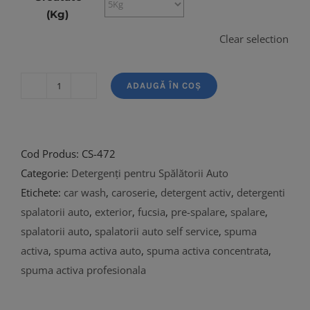
(Kg)
Clear selection
ADAUGĂ ÎN COȘ
Cantitate
Magic
Wash
Cod Produs:
CS-472
Categorie:
Detergenți pentru Spălătorii Auto
Etichete:
car wash
,
caroserie
,
detergent activ
,
detergenti
spalatorii auto
,
exterior
,
fucsia
,
pre-spalare
,
spalare
,
spalatorii auto
,
spalatorii auto self service
,
spuma
activa
,
spuma activa auto
,
spuma activa concentrata
,
spuma activa profesionala