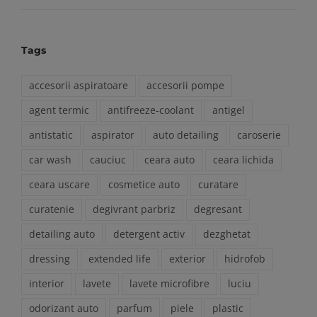
Tags
accesorii aspiratoare
accesorii pompe
agent termic
antifreeze-coolant
antigel
antistatic
aspirator
auto detailing
caroserie
car wash
cauciuc
ceara auto
ceara lichida
ceara uscare
cosmetice auto
curatare
curatenie
degivrant parbriz
degresant
detailing auto
detergent activ
dezghetat
dressing
extended life
exterior
hidrofob
interior
lavete
lavete microfibre
luciu
odorizant auto
parfum
piele
plastic