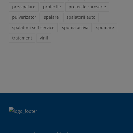
pre-spalare
protectie
protectie caroserie
pulverizator
spalare
spalatorii auto
spalatorii self service
spuma activa
spumare
tratament
vinil