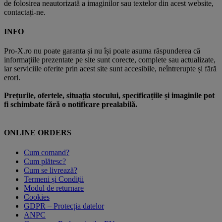
de folosirea neautorizată a imaginilor sau textelor din acest website,
contactați-ne.
INFO
Pro-X.ro nu poate garanta și nu își poate asuma răspunderea că
informațiile prezentate pe site sunt corecte, complete sau actualizate,
iar serviciile oferite prin acest site sunt accesibile, neîntrerupte și fără
erori.
Prețurile, ofertele, situația stocului, specificațiile și imaginile pot
fi schimbate fără o notificare prealabilă.
ONLINE ORDERS
Cum comand?
Cum plătesc?
Cum se livrează?
Termeni și Condiții
Modul de returnare
Cookies
GDPR – Protecția datelor
ANPC