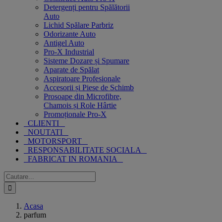
Detergenți pentru Spălătorii
Auto
Lichid Spălare Parbriz
Odorizante Auto
Antigel Auto
Pro-X Industrial
Sisteme Dozare și Spumare
Aparate de Spălat
Aspiratoare Profesionale
Accesorii și Piese de Schimb
Prosoape din Microfibre,
Chamois și Role Hârtie
Promoționale Pro-X
CLIENTI
NOUTATI
MOTORSPORT
RESPONSABILITATE SOCIALA
FABRICAT IN ROMANIA
Cautare...
Acasa
parfum