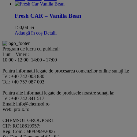
Fresh CAR – Vanilla Bean
150,04
lei
Adaugă în coș
Detalii
Program de lucru cu publicul:
Luni - Vineri:
10:00 - 12:00, 14:00 - 17:00
Pentru informații legate de procesarea comenzilor online sunați la:
Tel: +40 742 003 830
Tel: +40 757 087 003
Pentru alte informații legate de produsele noastre sunați la:
Tel: +40 742 341 517
Email: info@chemsol.ro
Web: pro-x.ro
CHEMSOL GROUP SRL
CIF: RO18619957;
Reg. Com.: J40/6969/2006
Str. David Emmanuel 6A, S.1,