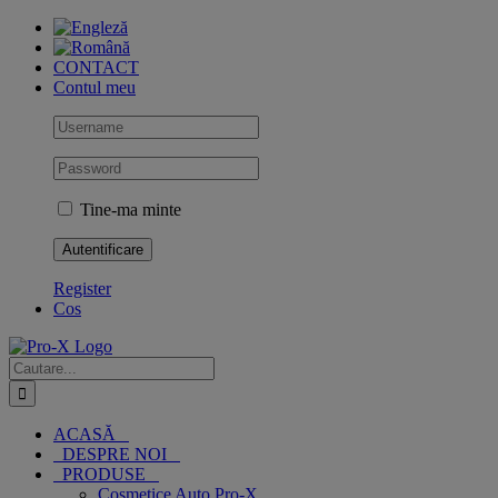
Skip
to
content
CONTACT
Contul meu
Tine-ma minte
Register
Cos
Cautare...
ACASĂ
DESPRE NOI
PRODUSE
Cosmetice Auto Pro-X