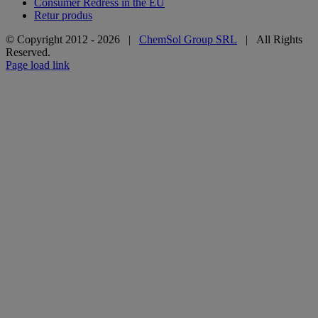
Consumer Redress in the EU
Retur produs
© Copyright 2012 -
2026 |
ChemSol Group SRL
| All Rights
Reserved.
Page load link
Go
to
Top