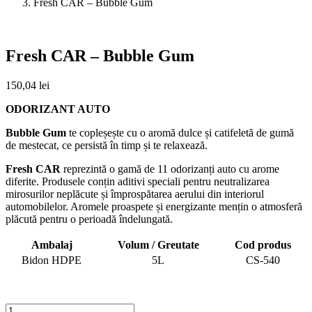
Fresh CAR – Bubble Gum
Fresh CAR – Bubble Gum
150,04
lei
ODORIZANT AUTO
Bubble Gum
te copleșește cu o aromă dulce și catifeletă de gumă
de mestecat, ce persistă în timp și te relaxează.
Fresh CAR
reprezintă o gamă de 11 odorizanți auto cu arome
diferite. Produsele conțin aditivi speciali pentru neutralizarea
mirosurilor neplăcute și împrospătarea aerului din interiorul
automobilelor. Aromele proaspete și energizante mențin o atmosferă
plăcută pentru o perioadă îndelungată.
Ambalaj
Volum / Greutate
Cod produs
Bidon HDPE
5L
CS-540
Cantitate