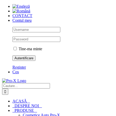
Skip
to
content
CONTACT
Contul meu
Tine-ma minte
Register
Cos
Cautare...
ACASĂ
DESPRE NOI
PRODUSE
Cosmetice Auto Pro-X