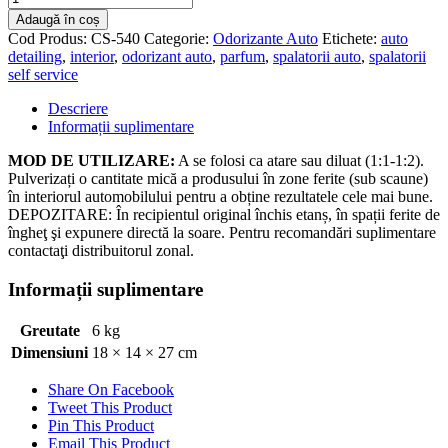
Fresh
Adaugă în coș
CAR
Cod Produs:
CS-540
Categorie:
Odorizante Auto
Etichete:
auto
-
detailing
,
interior
,
odorizant auto
,
parfum
,
spalatorii auto
,
spalatorii
Bubble
self service
Gum
Descriere
Informații suplimentare
MOD DE UTILIZARE:
A se folosi ca atare sau diluat (1:1-1:2).
Pulverizați o cantitate mică a produsului în zone ferite (sub scaune)
în interiorul automobilului pentru a obține rezultatele cele mai bune.
DEPOZITARE: În recipientul original închis etanș, în spații ferite de
îngheţ şi expunere directă la soare. Pentru recomandări suplimentare
contactaţi distribuitorul zonal.
Informații suplimentare
Greutate
6 kg
Dimensiuni
18 × 14 × 27 cm
Share On Facebook
Tweet This Product
Pin This Product
Email This Product