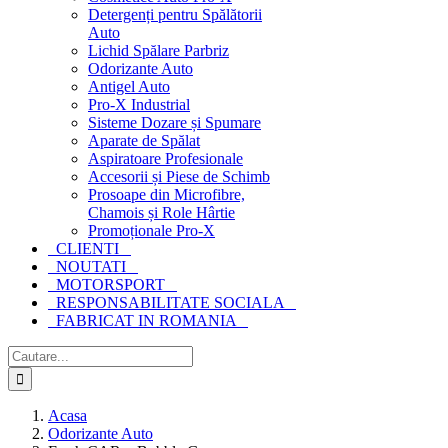
Detergenți pentru Spălătorii
Auto
Lichid Spălare Parbriz
Odorizante Auto
Antigel Auto
Pro-X Industrial
Sisteme Dozare și Spumare
Aparate de Spălat
Aspiratoare Profesionale
Accesorii și Piese de Schimb
Prosoape din Microfibre,
Chamois și Role Hârtie
Promoționale Pro-X
CLIENTI
NOUTATI
MOTORSPORT
RESPONSABILITATE SOCIALA
FABRICAT IN ROMANIA
Cautare...
Acasa
Odorizante Auto