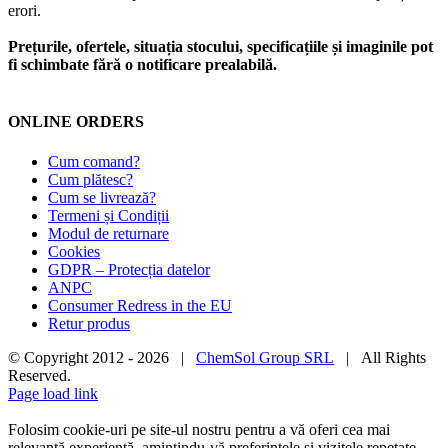
erori.
Prețurile, ofertele, situația stocului, specificațiile și imaginile pot
fi schimbate fără o notificare prealabilă.
ONLINE ORDERS
Cum comand?
Cum plătesc?
Cum se livrează?
Termeni și Condiții
Modul de returnare
Cookies
GDPR – Protecția datelor
ANPC
Consumer Redress in the EU
Retur produs
© Copyright 2012 -
2026 |
ChemSol Group SRL
| All Rights
Reserved.
Page load link
Folosim cookie-uri pe site-ul nostru pentru a vă oferi cea mai
relevantă experiență, amintindu-vă preferințele și vizitele repetate.