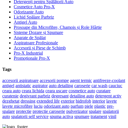
Detergenți pentru Spălătorii Auto
Cosmetice Auto Pro-X
Odorizante Auto
Lichid Spălare Parbriz
Antigel Auto
Prosoape din Microfibre, Chamois și Role Hârtie
Sisteme Dozare și Spumare
Aparate de Spălat
Aspiratoare Profesionale
Accesorii și Piese de Schimb
Pro-X Industrial
Promoționale Pro-X
Tags
accesorii aspiratoare
accesorii pompe
agent termic
antifreeze-coolant
antigel
antistatic
aspirator
auto detailing
caroserie
car wash
cauciuc
ceara auto
ceara lichida
ceara uscare
cosmetice auto
curatare
curatenie
degivrant parbriz
degresant
detailing auto
detergent activ
dezghetat
dressing
extended life
exterior
hidrofob
interior
lavete
lavete microfibre
luciu
odorizant auto
parfum
piele
plastic
pre-
spalare
protectie
protectie caroserie
pulverizator
spalare
spalatorii
auto
spalatorii self service
spuma activa
spumare
tratament
vinil