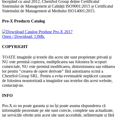
Începând cu anul 2012, ChemSol Group deține Certificatul
Sistemului de Management al Calității ISO9001:2015 și Certificatul
Sistemului de Management al Mediului ISO14001:2015.
Pro-X Products Catalog
Open / Download: 13Mb.
COPYRIGHT
TOATE imaginile și textele din acest site sunt proprietate privată și
NU este permisă copierea, multiplicarea sau folosirea în scopuri
comerciale, NU este permisă modificarea, distorsionarea sau editarea
lor pentru "crearea de opere derivate" fără autorizarea scrisă a
ChemSol Group SRL. Pentru a evita eventualele neplăceri cauzate
de folosirea neautorizată a imaginilor sau textelor din acest website,
contactați-ne.
INFO
Pro-X.ro nu poate garanta și nu își poate asuma răspunderea că
informațiile prezentate pe site sunt corecte, complete sau actualizate,
iar serviciile oferite prin acest site sunt accesibile, neîntrerupte și fără