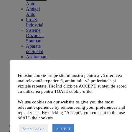
Auto
Antigel
Auto
Pro-X
Industrial
Sisteme
Dozare și
Spumare
Aparate
de Spălat
Aspiratoare
Profesionale
Accesorii
și Piese de
Folosim cookie-uri pe site-ul nostru pentru a vă oferi cea
Schimb
mai relevantă experiență, amintindu-vă preferințele și
Prosoape
vizitele repetate. Făcând click pe ACCEPT, sunteți de acord
din
cu utilizarea pentru TOATE cookie-urile.
Microfibre,
Chamois
We use cookies on our website to give you the most
și Role
relevant experience by remembering your preferences and
Hârtie
repeat visits. By clicking “Accept”, you consent to the use
Promoționale
of ALL the cookies.
Pro-X
CLIENTI
Setări Cookie
ACCEPT
NOUTATI