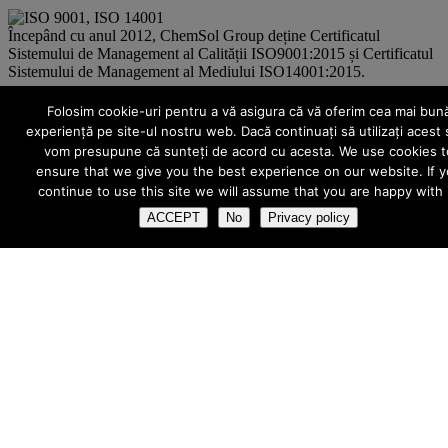
Începând cu anul 2012, ChemSol Group deține Certificatul
Sistemului de Management al Calității ISO9001:2015 și Certificatul
Sistemului de Management al Mediului ISO14001:2015.
Pro-X Products Catalog
Folosim cookie-uri pentru a vă asigura că vă oferim cea mai bun
experiență pe site-ul nostru web. Dacă continuați să utilizați acest s
vom presupune că sunteți de acord cu acesta. We use cookies t
Open / Download: 13Mb.
ensure that we give you the best experience on our website. If 
continue to use this site we will assume that you are happy with i
COPYRIGHT
ACCEPT
No
Privacy policy
TOATE imaginile și textele din acest site sunt proprietate privată și
NU este permisă copierea, multiplicarea sau folosirea în scopuri
comerciale, NU este permisă modificarea, distorsionarea sau editarea
lor pentru "crearea de opere derivate" fără autorizarea scrisă a
ChemSol Group SRL. Pentru a evita eventualele neplăceri cauzate
de folosirea neautorizată a imaginilor sau textelor din acest website,
contactați-ne.
INFO
Pro-X.ro nu poate garanta și nu își poate asuma răspunderea că