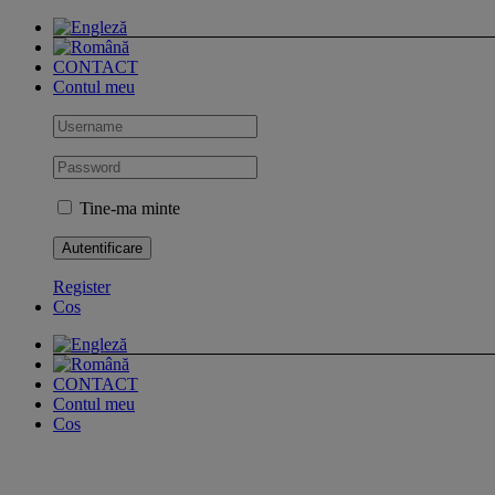
Skip
to
content
CONTACT
Contul meu
Tine-ma minte
Register
Cos
CONTACT
Contul meu
Cos