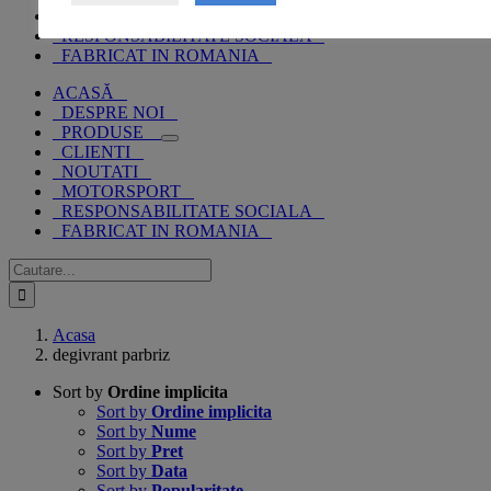
MOTORSPORT
RESPONSABILITATE SOCIALA
FABRICAT IN ROMANIA
ACASĂ
DESPRE NOI
PRODUSE
CLIENTI
NOUTATI
MOTORSPORT
RESPONSABILITATE SOCIALA
FABRICAT IN ROMANIA
Cautare...
Acasa
degivrant parbriz
Sort by
Ordine implicita
Sort by
Ordine implicita
Sort by
Nume
Sort by
Pret
Sort by
Data
Sort by
Popularitate