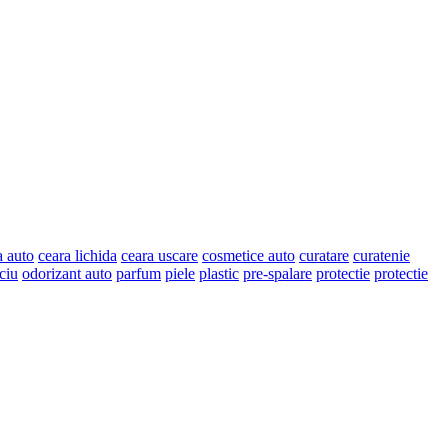
a auto
ceara lichida
ceara uscare
cosmetice auto
curatare
curatenie
ciu
odorizant auto
parfum
piele
plastic
pre-spalare
protectie
protectie