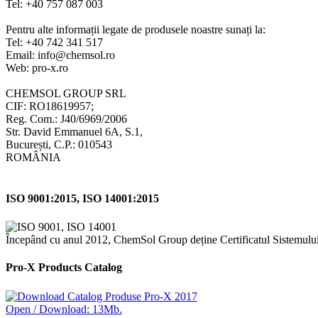
Tel: +40 757 087 003
Pentru alte informații legate de produsele noastre sunați la:
Tel: +40 742 341 517
Email: info@chemsol.ro
Web: pro-x.ro
CHEMSOL GROUP SRL
CIF: RO18619957;
Reg. Com.: J40/6969/2006
Str. David Emmanuel 6A, S.1,
București, C.P.: 010543
ROMÂNIA
ISO 9001:2015, ISO 14001:2015
Începând cu anul 2012, ChemSol Group deține Certificatul Sistemulu
Pro-X Products Catalog
Open / Download: 13Mb.