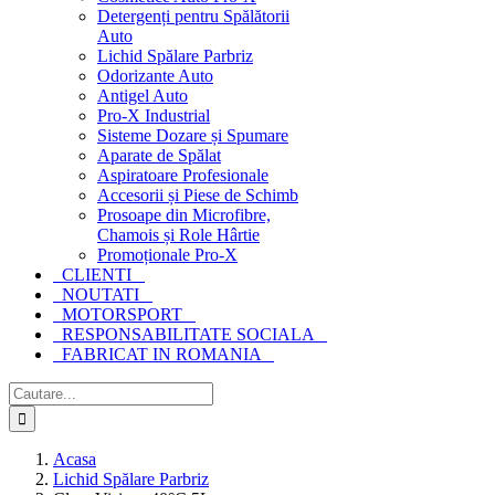
Detergenți pentru Spălătorii
Auto
Lichid Spălare Parbriz
Odorizante Auto
Antigel Auto
Pro-X Industrial
Sisteme Dozare și Spumare
Aparate de Spălat
Aspiratoare Profesionale
Accesorii și Piese de Schimb
Prosoape din Microfibre,
Chamois și Role Hârtie
Promoționale Pro-X
CLIENTI
NOUTATI
MOTORSPORT
RESPONSABILITATE SOCIALA
FABRICAT IN ROMANIA
Cautare...
Acasa
Lichid Spălare Parbriz