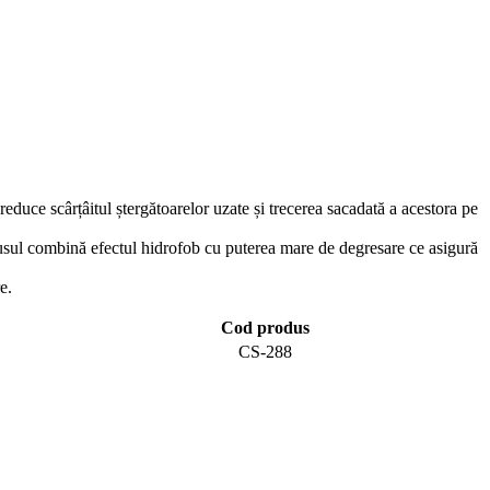
reduce scârțâitul ștergătoarelor uzate și trecerea sacadată a acestora pe
dusul combină efectul hidrofob cu puterea mare de degresare ce asigură
e.
Cod produs
CS-288