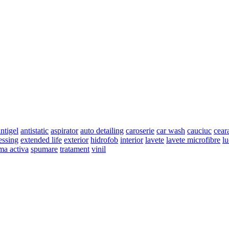
ntigel
antistatic
aspirator
auto detailing
caroserie
car wash
cauciuc
cear
essing
extended life
exterior
hidrofob
interior
lavete
lavete microfibre
lu
ma activa
spumare
tratament
vinil