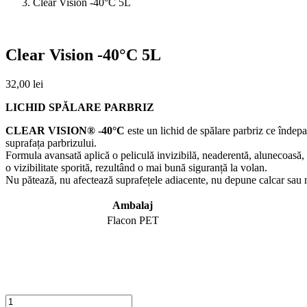
Clear Vision -40°C 5L
Clear Vision -40°C 5L
32,00
lei
LICHID SPĂLARE PARBRIZ
CLEAR VISION® -40°C
este un lichid de spălare parbriz ce îndepar
suprafața parbrizului.
Formula avansată aplică o peliculă invizibilă, neaderentă, alunecoasă,
o vizibilitate sporită, rezultând o mai bună siguranță la volan.
Nu pătează, nu afectează suprafețele adiacente, nu depune calcar sau 
Ambalaj
Flacon PET
Cantitate