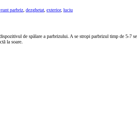
vrant parbriz
,
dezghetat
,
exterior
,
luciu
 dispozitivul de spălare a parbrizului. A se stropi parbrizul timp de 5-7 s
ctă la soare.