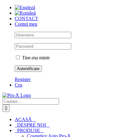
Skip
to
content
CONTACT
Contul meu
Tine-ma minte
Register
Cos
Cautare...
ACASĂ
DESPRE NOI
PRODUSE
Cosmetice Auto Pro-X