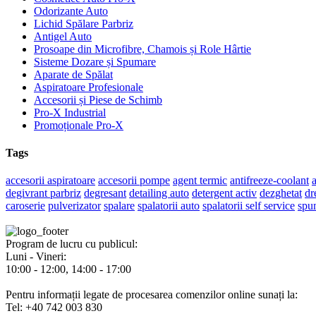
Odorizante Auto
Lichid Spălare Parbriz
Antigel Auto
Prosoape din Microfibre, Chamois și Role Hârtie
Sisteme Dozare și Spumare
Aparate de Spălat
Aspiratoare Profesionale
Accesorii și Piese de Schimb
Pro-X Industrial
Promoționale Pro-X
Tags
accesorii aspiratoare
accesorii pompe
agent termic
antifreeze-coolant
a
degivrant parbriz
degresant
detailing auto
detergent activ
dezghetat
dr
caroserie
pulverizator
spalare
spalatorii auto
spalatorii self service
spu
Program de lucru cu publicul:
Luni - Vineri:
10:00 - 12:00, 14:00 - 17:00
Pentru informații legate de procesarea comenzilor online sunați la:
Tel: +40 742 003 830