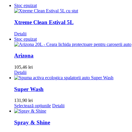
Stoc epuizat
Xtreme Clean Estival 5L
Detalii
Stoc epuizat
Arizona
105,46
lei
Detalii
Super Wash
131,90
lei
Acest
Selectează opțiunile
Detalii
produs
are
mai
Spray & Shine
multe
variații.