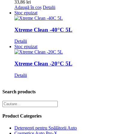
33,86
lei
Opțiunile
Adaugă în coș
Detalii
pot
Stoc epuizat
fi
alese
în
Xtreme Clean -40°C 5L
pagina
produsului.
Detalii
Stoc epuizat
Xtreme Clean -20°C 5L
Detalii
Search products
Product Categories
Detergenți pentru Spălătorii Auto
Cosmetice Auto Pro-X