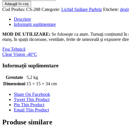
Clear
Adaugă în coș
Vision
Cod Produs:
CS-288
Categorie:
Lichid Spălare Parbriz
Etichete:
degi
-40°C
5L
Descriere
Informații suplimentare
MOD DE UTILIZARE:
Se foloseşte ca atare. Turnaţi conținutul în
etanș, în spații răcoroase, ventilate, ferite de umezeală şi expunere dire
Fișa Tehnică
Clear Vision -40°C
Informații suplimentare
Greutate
5,2 kg
Dimensiuni
15 × 15 × 34 cm
Share On Facebook
Tweet This Product
Pin This Product
Email This Product
Produse similare