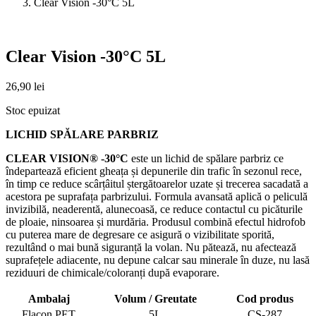
Clear Vision -30°C 5L
Clear Vision -30°C 5L
26,90
lei
Stoc epuizat
LICHID SPĂLARE PARBRIZ
CLEAR VISION® -30°C
este un lichid de spălare parbriz ce
îndepartează eficient gheața și depunerile din trafic în sezonul rece,
în timp ce reduce scârțâitul ștergătoarelor uzate și trecerea sacadată a
acestora pe suprafața parbrizului. Formula avansată aplică o peliculă
invizibilă, neaderentă, alunecoasă, ce reduce contactul cu picăturile
de ploaie, ninsoarea și murdăria. Produsul combină efectul hidrofob
cu puterea mare de degresare ce asigură o vizibilitate sporită,
rezultând o mai bună siguranță la volan. Nu pătează, nu afectează
suprafețele adiacente, nu depune calcar sau minerale în duze, nu lasă
reziduuri de chimicale/coloranți după evaporare.
Ambalaj
Volum / Greutate
Cod produs
Flacon PET
5L
CS-287