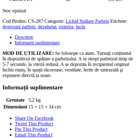
Stoc epuizat
Cod Produs:
CS-287
Categorie:
Lichid Spălare Parbriz
Etichete:
degivrant parbriz
,
dezghetat
,
exterior
,
luciu
Descriere
Informații suplimentare
MOD DE UTILIZARE:
Se foloseşte ca atare. Turnaţi conținutul
în dispozitivul de spălare a parbrizului. A se stropi parbrizul timp de
5-7 secunde, la viteză redusă. A se depozita în recipientul original
închis etanș, în spații răcoroase, ventilate, ferite de umezeală şi
expunere directă la soare.
Informații suplimentare
Greutate
5,2 kg
Dimensiuni
15 × 15 × 34 cm
Share On Facebook
Tweet This Product
Pin This Product
Email This Product