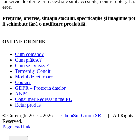
iar serviciile oferite prin acest site sunt accesibile, neîntrerupte și fără
erori.
Prețurile, ofertele, situația stocului, specificațiile și imaginile pot
fi schimbate fără o notificare prealabilă.
ONLINE ORDERS
Cum comand?
Cum plătesc?
Cum se livrează?
Termeni și Condiții
Modul de returnare
Cookies
GDPR – Protecția datelor
ANPC
Consumer Redress in the EU
Retur produs
© Copyright 2012 -
2026 |
ChemSol Group SRL
| All Rights
Reserved.
Page load link