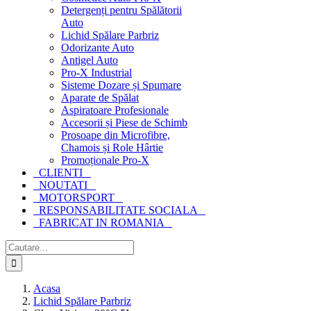
Detergenți pentru Spălătorii
Auto
Lichid Spălare Parbriz
Odorizante Auto
Antigel Auto
Pro-X Industrial
Sisteme Dozare și Spumare
Aparate de Spălat
Aspiratoare Profesionale
Accesorii și Piese de Schimb
Prosoape din Microfibre,
Chamois și Role Hârtie
Promoționale Pro-X
CLIENTI
NOUTATI
MOTORSPORT
RESPONSABILITATE SOCIALA
FABRICAT IN ROMANIA
Cautare...
Acasa
Lichid Spălare Parbriz