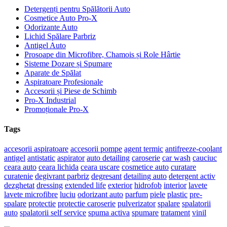
Detergenți pentru Spălătorii Auto
Cosmetice Auto Pro-X
Odorizante Auto
Lichid Spălare Parbriz
Antigel Auto
Prosoape din Microfibre, Chamois și Role Hârtie
Sisteme Dozare și Spumare
Aparate de Spălat
Aspiratoare Profesionale
Accesorii și Piese de Schimb
Pro-X Industrial
Promoționale Pro-X
Tags
accesorii aspiratoare
accesorii pompe
agent termic
antifreeze-coolant
antigel
antistatic
aspirator
auto detailing
caroserie
car wash
cauciuc
ceara auto
ceara lichida
ceara uscare
cosmetice auto
curatare
curatenie
degivrant parbriz
degresant
detailing auto
detergent activ
dezghetat
dressing
extended life
exterior
hidrofob
interior
lavete
lavete microfibre
luciu
odorizant auto
parfum
piele
plastic
pre-
spalare
protectie
protectie caroserie
pulverizator
spalare
spalatorii
auto
spalatorii self service
spuma activa
spumare
tratament
vinil