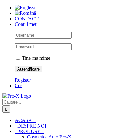
Skip
to
content
CONTACT
Contul meu
Tine-ma minte
Register
Cos
Cautare...
ACASĂ
DESPRE NOI
PRODUSE
Cosmetice Auto Pro-X