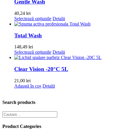
Gentle Wash
40,24
lei
Acest
Selectează opțiunile
Detalii
produs
are
mai
Total Wash
multe
variații.
148,49
lei
Opțiunile
Acest
Selectează opțiunile
Detalii
pot
produs
fi
are
alese
mai
Clear Vision -20°C 5L
în
multe
pagina
variații.
21,00
lei
produsului.
Opțiunile
Adaugă în coș
Detalii
pot
fi
alese
Search products
în
pagina
produsului.
Product Categories