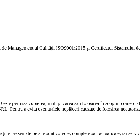
i de Management al Calității ISO9001:2015 și Certificatul Sistemulu
U este permisă copierea, multiplicarea sau folosirea în scopuri comercia
L. Pentru a evita eventualele neplăceri cauzate de folosirea neautorizată
le prezentate pe site sunt corecte, complete sau actualizate, iar serviciil