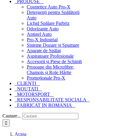
PRODUSE
Cosmetice Auto Pro-X
Detergenți pentru Spălătorii
Auto
Lichid Spălare Parbriz
Odorizante Auto
Antigel Auto
Pro-X Industrial
Sisteme Dozare și Spumare
Aparate de Spălat
Aspiratoare Profesionale
Accesorii și Piese de Schimb
Prosoape din Microfibre,
Chamois și Role Hârtie
Promoționale Pro-X
CLIENTI
NOUTATI
MOTORSPORT
RESPONSABILITATE SOCIALA
FABRICAT IN ROMANIA
Cautare...
Acasa