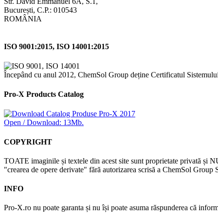
Str. David Emmanuel 6A, S.1,
București, C.P.: 010543
ROMÂNIA
ISO 9001:2015, ISO 14001:2015
Începând cu anul 2012, ChemSol Group deține Certificatul Sistemulu
Pro-X Products Catalog
Open / Download: 13Mb.
COPYRIGHT
TOATE imaginile și textele din acest site sunt proprietate privată și N
"crearea de opere derivate" fără autorizarea scrisă a ChemSol Group SR
INFO
Pro-X.ro nu poate garanta și nu își poate asuma răspunderea că informații