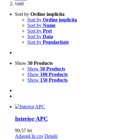
vinil
Sort by
Ordine implicita
Sort by
Ordine implicita
Sort by
Nume
Sort by
Pret
Sort by
Data
Sort by
Popularitate
Show
50 Products
Show
50 Products
Show
100 Products
Show
150 Products
Interior APC
99,57
lei
Adaugă în coș
Detalii