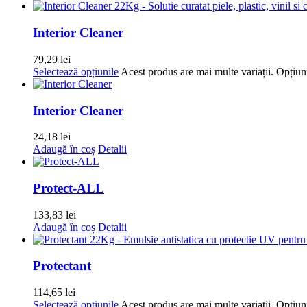
Interior Cleaner
79,29
lei
Selectează opțiunile
Acest produs are mai multe variații. Opțiuni
Interior Cleaner
24,18
lei
Adaugă în coș
Detalii
Protect-ALL
133,83
lei
Adaugă în coș
Detalii
Protectant
114,65
lei
Selectează opțiunile
Acest produs are mai multe variații. Opțiuni