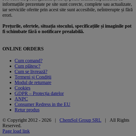
informațiile prezentate pe site sunt corecte, complete sau actualizate,
iar serviciile oferite prin acest site sunt accesibile, neîntrerupte și fără
erori.
Prețurile, ofertele, situația stocului, specificațiile și imaginile pot
fi schimbate fără o notificare prealabilă.
ONLINE ORDERS
Cum comand?
Cum plătesc?
Cum se livrează?
Termeni și Condiții
Modul de returnare
Cookies
GDPR – Protecția datelor
ANPC
Consumer Redress in the EU
Retur produs
© Copyright 2012 -
2026 |
ChemSol Group SRL
| All Rights
Reserved.
Page load link