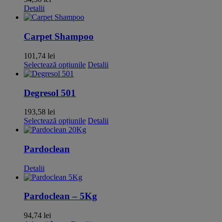
Detalii
Carpet Shampoo
101,74
lei
Acest
Selectează opțiunile
Detalii
produs
are
mai
Degresol 501
multe
variații.
193,58
lei
Opțiunile
Acest
Selectează opțiunile
Detalii
pot
produs
fi
are
alese
mai
Pardoclean
în
multe
pagina
variații.
Detalii
produsului.
Opțiunile
pot
fi
Pardoclean – 5Kg
alese
în
94,74
lei
pagina