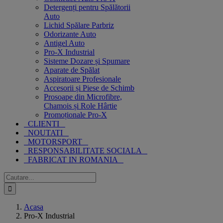
Detergenți pentru Spălătorii
Auto
Lichid Spălare Parbriz
Odorizante Auto
Antigel Auto
Pro-X Industrial
Sisteme Dozare și Spumare
Aparate de Spălat
Aspiratoare Profesionale
Accesorii și Piese de Schimb
Prosoape din Microfibre,
Chamois și Role Hârtie
Promoționale Pro-X
CLIENTI
NOUTATI
MOTORSPORT
RESPONSABILITATE SOCIALA
FABRICAT IN ROMANIA
Cautare...
Acasa
Pro-X Industrial