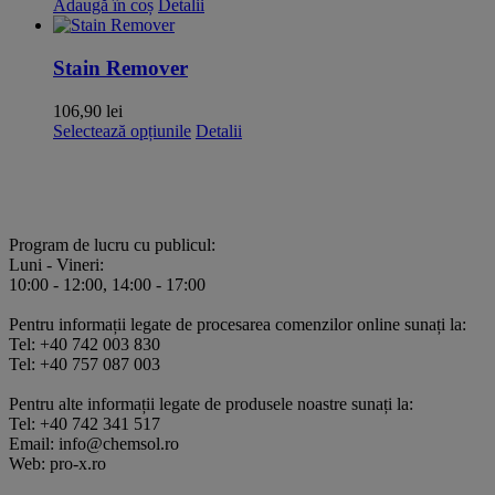
Adaugă în coș
Detalii
produsului.
Stain Remover
106,90
lei
Acest
Selectează opțiunile
Detalii
produs
are
mai
multe
variații.
Program de lucru cu publicul:
Opțiunile
Luni - Vineri:
pot
10:00 - 12:00, 14:00 - 17:00
fi
alese
Pentru informații legate de procesarea comenzilor online sunați la:
în
Tel: +40 742 003 830
pagina
Tel: +40 757 087 003
produsului.
Pentru alte informații legate de produsele noastre sunați la:
Tel: +40 742 341 517
Email: info@chemsol.ro
Web: pro-x.ro