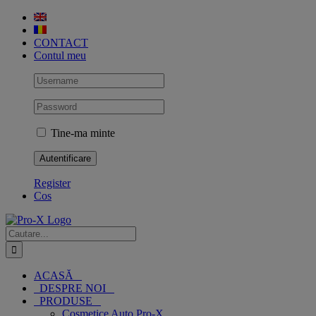
Skip
to
content
CONTACT
Contul meu
Tine-ma minte
Register
Cos
Cautare...
ACASĂ
DESPRE NOI
PRODUSE
Cosmetice Auto Pro-X