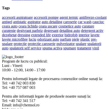
Tags
accesorii aspiratoare
accesorii pompe
agent termic
antifreeze-coolant
antigel
antistatic
aspirator
auto detailing
caroserie
car wash
cauciuc
ceara auto
ceara lichida
ceara uscare
cosmetice auto
curatare
curatenie
degivrant parbriz
degresant
detailing auto
detergent activ
dezghetat
dressing
extended life
exterior
hidrofob
interior
lavete
lavete microfibre
luciu
odorizant auto
parfum
piele
plastic
pre-
spalare
protectie
protectie caroserie
pulverizator
spalare
spalatorii
auto
spalatorii self service
spuma activa
spumare
tratament
vinil
Program de lucru cu publicul:
Luni - Vineri:
10:00 - 12:00, 14:00 - 17:00
Pentru informații legate de procesarea comenzilor online sunați la:
Tel: +40 742 003 830
Tel: +40 757 087 003
Pentru alte informații legate de produsele noastre sunați la:
Tel: +40 742 341 517
Email: info@chemsol.ro