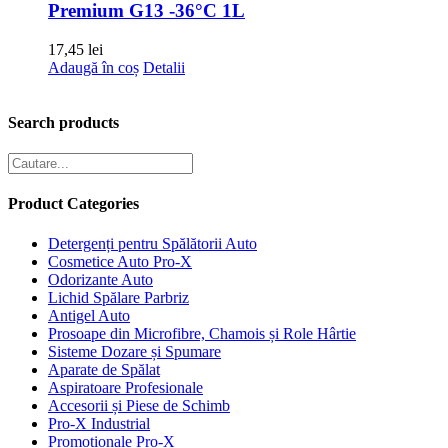
Premium G13 -36°C 1L
17,45
lei
Adaugă în coș
Detalii
Search products
Product Categories
Detergenți pentru Spălătorii Auto
Cosmetice Auto Pro-X
Odorizante Auto
Lichid Spălare Parbriz
Antigel Auto
Prosoape din Microfibre, Chamois și Role Hârtie
Sisteme Dozare și Spumare
Aparate de Spălat
Aspiratoare Profesionale
Accesorii și Piese de Schimb
Pro-X Industrial
Promoționale Pro-X