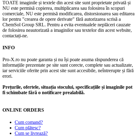
TOATE imaginile și textele din acest site sunt proprietate privată și
NU este permisă copierea, multiplicarea sau folosirea în scopuri
comerciale, NU este permisă modificarea, distorsionarea sau editarea
lor pentru "crearea de opere derivate" fără autorizarea scrisă a
ChemSol Group SRL. Pentru a evita eventualele neplăceri cauzate
de folosirea neautorizată a imaginilor sau textelor din acest website,
contactați-ne.
INFO
Pro-X.ro nu poate garanta și nu își poate asuma răspunderea că
informațiile prezentate pe site sunt corecte, complete sau actualizate,
iar serviciile oferite prin acest site sunt accesibile, neîntrerupte și fără
erori.
Prețurile, ofertele, situația stocului, specificațiile și imaginile pot
fi schimbate fără o notificare prealabilă.
ONLINE ORDERS
Cum comand?
Cum plătesc?
Cum se livrează?