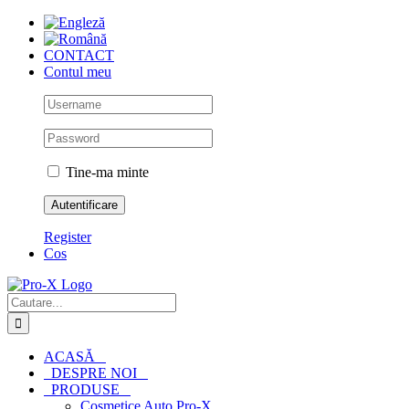
Skip
to
content
CONTACT
Contul meu
Tine-ma minte
Register
Cos
Cautare...
ACASĂ
DESPRE NOI
PRODUSE
Cosmetice Auto Pro-X