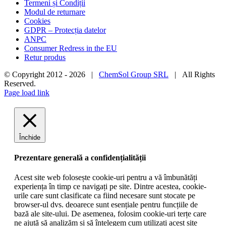
Termeni și Condiții
Modul de returnare
Cookies
GDPR – Protecția datelor
ANPC
Consumer Redress in the EU
Retur produs
© Copyright 2012 -
2026 |
ChemSol Group SRL
| All Rights
Reserved.
Page load link
Închide
Prezentare generală a confidențialității
Acest site web folosește cookie-uri pentru a vă îmbunătăți
experiența în timp ce navigați pe site. Dintre acestea, cookie-
urile care sunt clasificate ca fiind necesare sunt stocate pe
browser-ul dvs. deoarece sunt esențiale pentru funcțiile de
bază ale site-ului. De asemenea, folosim cookie-uri terțe care
ne ajută să analizăm și să înțelegem cum utilizați acest site