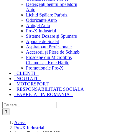
Detergenți pentru Spălătorii
Auto
Lichid Spălare Parbriz
Odorizante Auto
Antigel Auto
Pro-X Industrial
Sisteme Dozare și Spumare
Aparate de Spălat
Aspiratoare Profesionale
Accesorii și Piese de Schimb
Prosoape din Microfibre,
Chamois și Role Hârtie
Promoționale Pro-X
CLIENTI
NOUTATI
MOTORSPORT
RESPONSABILITATE SOCIALA
FABRICAT IN ROMANIA
Cautare...
Acasa
Pro-X Industrial