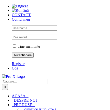
Skip
to
content
CONTACT
Contul meu
Tine-ma minte
Register
Cos
Cautare...
ACASĂ
DESPRE NOI
PRODUSE
Cosmetice Auto Pro-X