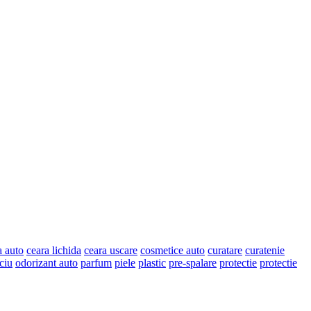
a auto
ceara lichida
ceara uscare
cosmetice auto
curatare
curatenie
ciu
odorizant auto
parfum
piele
plastic
pre-spalare
protectie
protectie