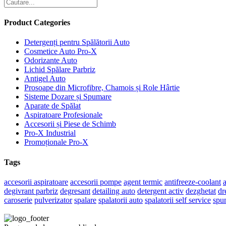
Product Categories
Detergenți pentru Spălătorii Auto
Cosmetice Auto Pro-X
Odorizante Auto
Lichid Spălare Parbriz
Antigel Auto
Prosoape din Microfibre, Chamois și Role Hârtie
Sisteme Dozare și Spumare
Aparate de Spălat
Aspiratoare Profesionale
Accesorii și Piese de Schimb
Pro-X Industrial
Promoționale Pro-X
Tags
accesorii aspiratoare
accesorii pompe
agent termic
antifreeze-coolant
a
degivrant parbriz
degresant
detailing auto
detergent activ
dezghetat
dr
caroserie
pulverizator
spalare
spalatorii auto
spalatorii self service
spu