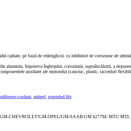
ltă calitate, pe bază de etilenglicol, cu inhibitori de coroziune de ult
din aluminiu, împotriva îngheţului, coroziunii, supraîncălzirii, a depuner
componentele auxiliare ale motorului (cauciuc, plastic, racorduri flexibil
antifreeze-coolant
,
antigel
,
extended life
B44-D; GM-CHEVROLET/GM-OPEL/GM-SAAB:GM 6277M; MTU MTL 504