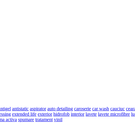
ntigel
antistatic
aspirator
auto detailing
caroserie
car wash
cauciuc
cear
essing
extended life
exterior
hidrofob
interior
lavete
lavete microfibre
lu
ma activa
spumare
tratament
vinil