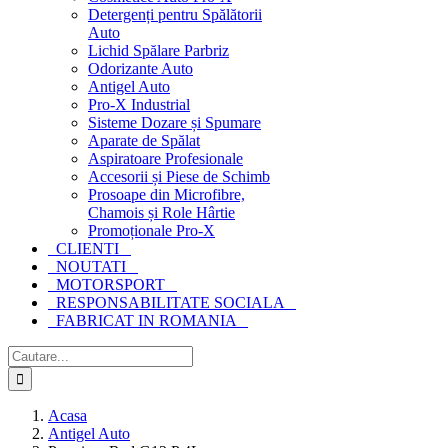
Detergenți pentru Spălătorii
Auto
Lichid Spălare Parbriz
Odorizante Auto
Antigel Auto
Pro-X Industrial
Sisteme Dozare și Spumare
Aparate de Spălat
Aspiratoare Profesionale
Accesorii și Piese de Schimb
Prosoape din Microfibre,
Chamois și Role Hârtie
Promoționale Pro-X
CLIENTI
NOUTATI
MOTORSPORT
RESPONSABILITATE SOCIALA
FABRICAT IN ROMANIA
Cautare...
Acasa
Antigel Auto