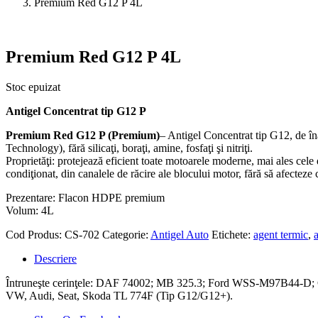
Premium Red G12 P 4L
Premium Red G12 P 4L
Stoc epuizat
Antigel Concentrat tip G12 P
Premium Red G12 P (Premium)
– Antigel Concentrat tip G12, de îna
Technology), fără silicaţi, boraţi, amine, fosfaţi şi nitriţi.
Proprietăţi: protejează eficient toate motoarele moderne, mai ales cele 
condiţionat, din canalele de răcire ale blocului motor, fără să afecteze 
Prezentare: Flacon HDPE premium
Volum: 4L
Cod Produs:
CS-702
Categorie:
Antigel Auto
Etichete:
agent termic
,
Descriere
Întruneşte cerinţele: DAF 74002; MB 325.3; Ford WSS-M97
VW, Audi, Seat, Skoda TL 774F (Tip G12/G12+).