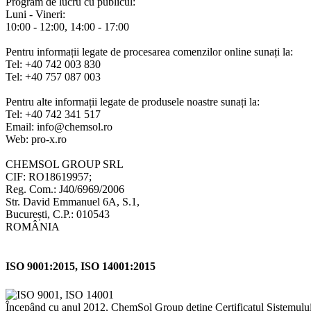
Program de lucru cu publicul:
Luni - Vineri:
10:00 - 12:00, 14:00 - 17:00
Pentru informații legate de procesarea comenzilor online sunați la:
Tel: +40 742 003 830
Tel: +40 757 087 003
Pentru alte informații legate de produsele noastre sunați la:
Tel: +40 742 341 517
Email: info@chemsol.ro
Web: pro-x.ro
CHEMSOL GROUP SRL
CIF: RO18619957;
Reg. Com.: J40/6969/2006
Str. David Emmanuel 6A, S.1,
București, C.P.: 010543
ROMÂNIA
ISO 9001:2015, ISO 14001:2015
Începând cu anul 2012, ChemSol Group deține Certificatul Sistemulu