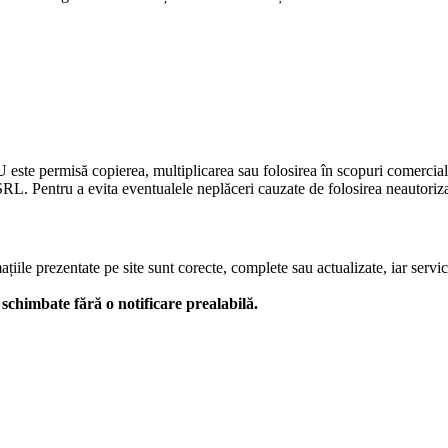
U este permisă copierea, multiplicarea sau folosirea în scopuri comercia
L. Pentru a evita eventualele neplăceri cauzate de folosirea neautorizată
le prezentate pe site sunt corecte, complete sau actualizate, iar serviciil
 fi schimbate fără o notificare prealabilă.