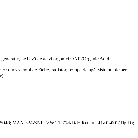
imă generaţie, pe bază de acizi organici OAT (Organic Acid
ilor din sistemul de răcire, radiator, pompa de apă, sistemul de aer
e).
8; MAN 324-SNF; VW TL 774-D/F; Renault 41-01-001(Tip D);