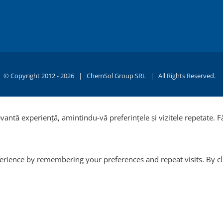
© Copyright 2012 -
2026 |
ChemSol Group SRL
| All Rights Reserved.
evantă experiență, amintindu-vă preferințele și vizitele repetate. 
rience by remembering your preferences and repeat visits. By clic