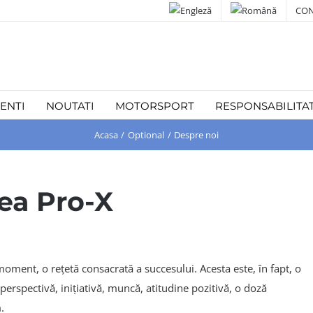
CON
IENTI
NOUTATI
MOTORSPORT
RESPONSABILITA
Acasa
Optional
Despre noi
nea Pro-X
moment, o rețetă consacrată a succesului. Acesta este, în fapt, o
perspectivă, inițiativă, muncă, atitudine pozitivă, o doză
.