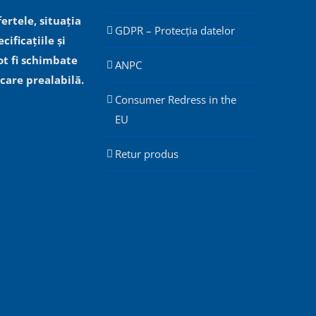
fertele, situația
GDPR – Protecția datelor
cificațiile și
ot fi schimbate
ANPC
icare prealabilă.
Consumer Redress in the
EU
Retur produs