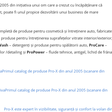
l 2005 din inițiativa unui om care a crezut cu încăpățânare că
t, poate fi unul propice dezvoltării unui business de mare
mpletă de produse pentru cosmetică și întreținere auto, fabricate
 produse pentru întreținerea suprafețelor vitrate interior/exterior
Wash
– detergenți și produse pentru spălătorii auto,
ProCare
–
lor /detailing și
ProPower
– fluide tehnice, antigel, lichid de frâna
Primul catalog de produse Pro-X din anul 2005 (scanare din
Primul catalog de produse Pro-X din anul 2005 (scanare din
Pro-X este expert în vizibilitate, siguranță și confort la volan di