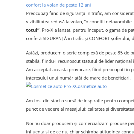
Preocupați fiind de siguranța în trafic, am consider
vizibilitatea redusă la volan, în condiții nefavorabile
totul”
, Pro-X a lansat, pentru început, o gamă de pa
conferă SIGURANȚĂ în trafic și CONFORT șoferului, dâ
Astăzi, producem o serie complexă de peste 85 de pro
stabilă, fiindu-i recunoscut statutul de lider naționa
Am acceptat aceasta provocare, fiind preocupați în
interesului unui număr atât de mare de beneficiari.
Cosmetice auto
Am fost din start o sursă de inspirație pentru competi
punct de vedere al mesajului; calitatea și diversitat
Noi nu doar producem și comercializăm produse pent
influența și de ce nu, chiar schimba atitudinea conduc