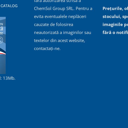
fără autorizarea scrisă a
 CATALOG
ChemSol Group SRL. Pentru a
Prețurile, o
evita eventualele neplăceri
stocului, spe
cauzate de folosirea
imaginile p
neautorizată a imaginilor sau
fără o notif
textelor din acest website,
contactați-ne.
: 13Mb.