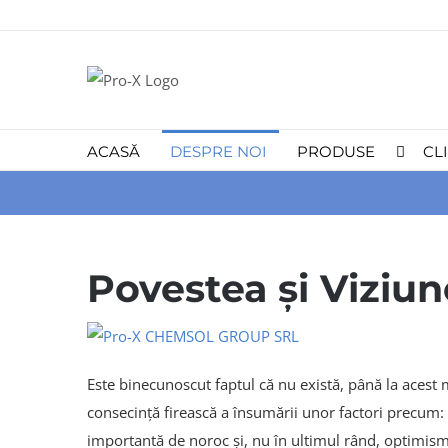
Skip
to
content
ACASĂ
DESPRE NOI
PRODUSE
CL
Povestea și Viziu
Este binecunoscut faptul că nu există, până la acest 
consecință firească a însumării unor factori precum: 
importantă de noroc și, nu în ultimul rând, optimism