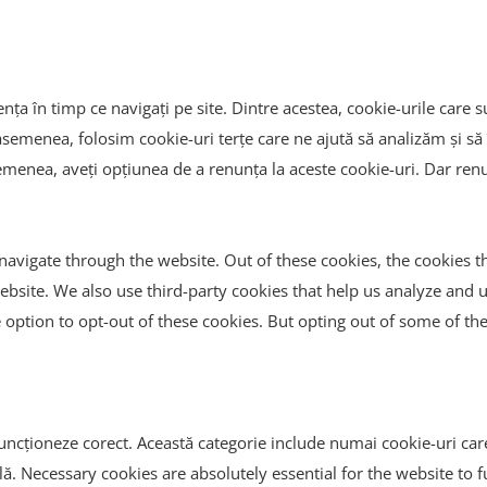
ța în timp ce navigați pe site. Dintre acestea, cookie-urile care s
asemenea, folosim cookie-uri terțe care ne ajută să analizăm și să 
enea, aveți opțiunea de a renunța la aceste cookie-uri. Dar renun
avigate through the website. Out of these cookies, the cookies t
e website. We also use third-party cookies that help us analyze an
 option to opt-out of these cookies. But opting out of some of t
uncționeze corect. Această categorie include numai cookie-uri care a
lă. Necessary cookies are absolutely essential for the website to 