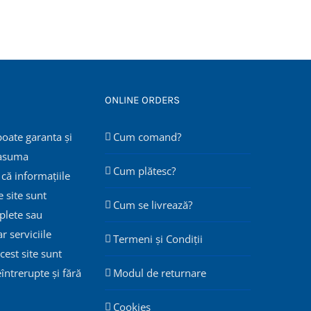
ONLINE ORDERS
poate garanta și
Cum comand?
 asuma
Cum plătesc?
că informațiile
 site sunt
Cum se livrează?
plete sau
ar serviciile
Termeni și Condiții
cest site sunt
eîntrerupte și fără
Modul de returnare
Cookies