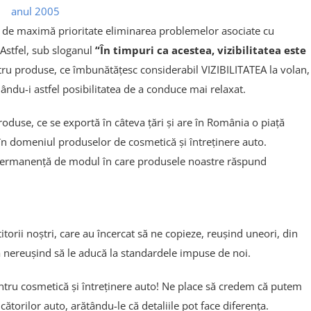
anul 2005
at de maximă prioritate eliminarea problemelor asociate cu
. Astfel, sub sloganul
“În timpuri ca acestea, vizibilitatea este
tru produse, ce îmbunătățesc considerabil VIZIBILITATEA la volan,
ndu-i astfel posibilitatea de a conduce mai relaxat.
duse, ce se exportă în câteva țări și are în România o piață
l în domeniul produselor de cosmetică și întreținere auto.
 permanență de modul în care produsele noastre răspund
torii noștri, care au încercat să ne copieze, reușind uneori, din
ea nereușind să le aducă la standardele impuse de noi.
ru cosmetică și întreținere auto! Ne place să credem că putem
ătorilor auto, arătându-le că detaliile pot face diferența.