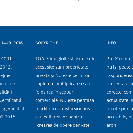
O 14001:2015
COPYRIGHT
INFO
TOATE imaginile și textele din
Pro-X.ro nu 
 2012,
acest site sunt proprietate
nu își poate
eține
privată și NU este permisă
răspunderea 
mului de
copierea, multiplicarea sau
prezentate pe
ității
folosirea în scopuri
corecte, com
ertificatul
comerciale, NU este permisă
actualizate, i
nagement al
modificarea, distorsionarea
oferite prin a
01:2015.
sau editarea lor pentru
accesibile, n
"crearea de opere derivate"
erori.