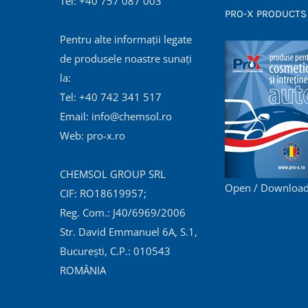
Tel: +40 757 087 003
PRO-X PRODUCTS
Pentru alte informații legate
de produsele noastre sunați
la:
Tel: +40 742 341 517
Email: info@chemsol.ro
Web: pro-x.ro
CHEMSOL GROUP SRL
Open / Download
CIF: RO18619957;
Reg. Com.: J40/6969/2006
Str. David Emmanuel 6A, S.1,
București, C.P.: 010543
ROMÂNIA