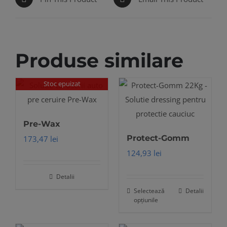
Produse similare
Stoc epuizat
Pre-Wax
Protect-Gomm
173,47
lei
124,93
lei
Detalii
Selectează
Detalii
Acest
opțiunile
produs
are