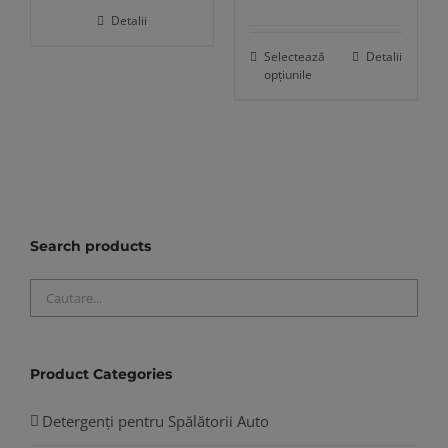
Detalii
alese
alese
în
în
Selectează
Detalii
Acest
opțiunile
pagina
pagina
produs
produsului.
produsului.
are
mai
multe
variații.
Opțiunile
Search products
pot
fi
alese
în
pagina
Product Categories
produsului.
Detergenți pentru Spălătorii Auto