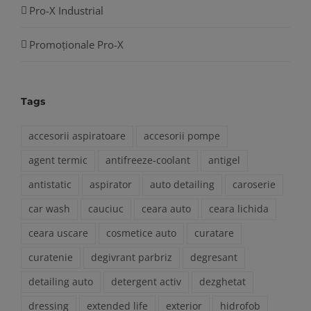
Pro-X Industrial
Promoționale Pro-X
Tags
accesorii aspiratoare
accesorii pompe
agent termic
antifreeze-coolant
antigel
antistatic
aspirator
auto detailing
caroserie
car wash
cauciuc
ceara auto
ceara lichida
ceara uscare
cosmetice auto
curatare
curatenie
degivrant parbriz
degresant
detailing auto
detergent activ
dezghetat
dressing
extended life
exterior
hidrofob