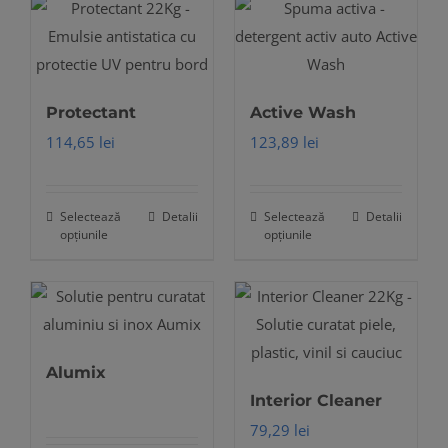
mai
multe
variații.
Opțiunile
Protectant
Active Wash
pot
114,65
lei
123,89
lei
fi
alese
în
Selectează
Detalii
Selectează
Detalii
Acest
Acest
opțiunile
opțiunile
pagina
produs
produs
produsului.
are
are
mai
mai
multe
multe
variații.
variații.
Alumix
Opțiunile
Opțiunile
Interior Cleaner
pot
pot
79,29
lei
fi
fi