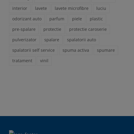
interior
lavete
lavete microfibre
luciu
odorizant auto
parfum
piele
plastic
pre-spalare
protectie
protectie caroserie
pulverizator
spalare
spalatorii auto
spalatorii self service
spuma activa
spumare
tratament
vinil