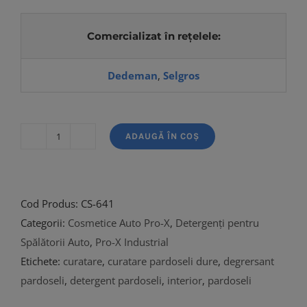
Comercializat în rețelele:
Dedeman
,
Selgros
ADAUGĂ ÎN COȘ
Cantitate
Pardoclean
-
5Kg
Cod Produs:
CS-641
Categorii:
Cosmetice Auto Pro-X
,
Detergenți pentru
Spălătorii Auto
,
Pro-X Industrial
Etichete:
curatare
,
curatare pardoseli dure
,
degrersant
pardoseli
,
detergent pardoseli
,
interior
,
pardoseli