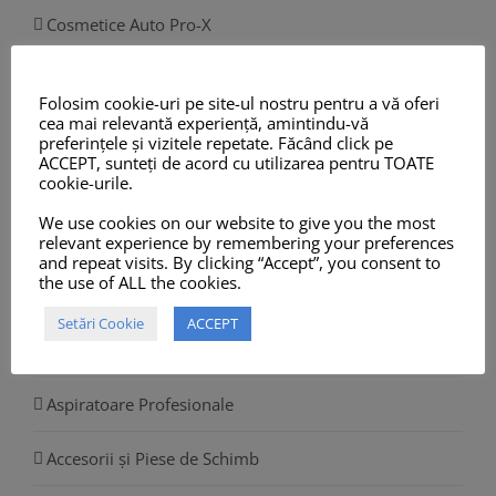
Cosmetice Auto Pro-X
Odorizante Auto
Folosim cookie-uri pe site-ul nostru pentru a vă oferi
cea mai relevantă experiență, amintindu-vă
Lichid Spălare Parbriz
preferințele și vizitele repetate. Făcând click pe
ACCEPT, sunteți de acord cu utilizarea pentru TOATE
cookie-urile.
Antigel Auto
We use cookies on our website to give you the most
Prosoape din Microfibre, Chamois și Role Hârtie
relevant experience by remembering your preferences
and repeat visits. By clicking “Accept”, you consent to
the use of ALL the cookies.
Sisteme Dozare și Spumare
Setări Cookie
ACCEPT
Aparate de Spălat
Aspiratoare Profesionale
Accesorii și Piese de Schimb