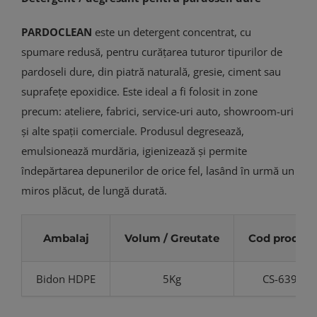
PARDOCLEAN
este un detergent concentrat, cu
spumare redusă, pentru curățarea tuturor tipurilor de
pardoseli dure, din piatră naturală, gresie, ciment sau
suprafețe epoxidice. Este ideal a fi folosit in zone
precum: ateliere, fabrici, service-uri auto, showroom-uri
și alte spații comerciale. Produsul degresează,
emulsionează murdăria, igienizează și permite
îndepărtarea depunerilor de orice fel, lasând în urmă un
miros plăcut, de lungă durată.
Ambalaj
Volum / Greutate
Cod produs
Bidon HDPE
5Kg
CS-639