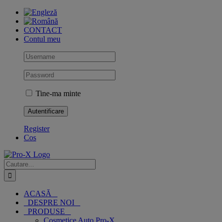
Skip
to
content
CONTACT
Contul meu
Tine-ma minte
Register
Cos
Cautare...
ACASĂ
DESPRE NOI
PRODUSE
Cosmetice Auto Pro-X