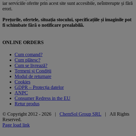
iar serviciile oferite prin acest site sunt accesibile, neîntrerupte și fără
erori.
Prețurile, ofertele, situația stocului, specificațiile și imaginile pot
fi schimbate fără o notificare prealabilă.
ONLINE ORDERS
Cum comand?
Cum plătesc?
Cum se livrează?
Termeni și Condiții
Modul de returnare
Cookies
GDPR – Protecția datelor
ANPC
Consumer Redress in the EU
Retur produs
© Copyright 2012 -
2026 |
ChemSol Group SRL
| All Rights
Reserved.
Page load link
Go
to