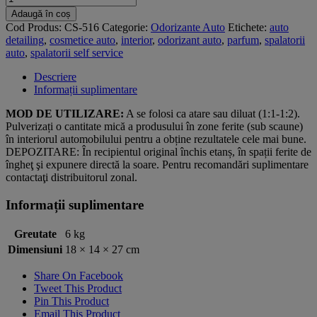
Fresh
Adaugă în coș
CAR
Cod Produs:
CS-516
Categorie:
Odorizante Auto
Etichete:
auto
-
detailing
,
cosmetice auto
,
interior
,
odorizant auto
,
parfum
,
spalatorii
Pepene
auto
,
spalatorii self service
Galben
Descriere
Informații suplimentare
MOD DE UTILIZARE:
A se folosi ca atare sau diluat (1:1-1:2).
Pulverizați o cantitate mică a produsului în zone ferite (sub scaune)
în interiorul automobilului pentru a obține rezultatele cele mai bune.
DEPOZITARE: În recipientul original închis etanș, în spații ferite de
îngheţ şi expunere directă la soare. Pentru recomandări suplimentare
contactaţi distribuitorul zonal.
Informații suplimentare
Greutate
6 kg
Dimensiuni
18 × 14 × 27 cm
Share On Facebook
Tweet This Product
Pin This Product
Email This Product