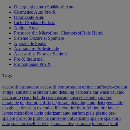
Detergenți pentru Spălătorii Auto
Cosmetice Auto Pro-X
Odorizante Auto
Lichid Spălare Parbriz
Antigel Auto
Prosoape din Microfibre, Chamois și Role Hârtie
Sisteme Dozare și Spumare
Aparate de Spălat
Aspiratoare Profesionale
Accesorii și Piese de Schimb
Pro-X Industrial
Promoționale Pro-X
Tags
accesorii aspiratoare
accesorii pompe
agent termic
antifreeze-coolant
antigel
antistatic
aspirator
auto detailing
caroserie
car wash
cauciuc
ceara auto
ceara lichida
ceara uscare
cosmetice auto
curatare
curatenie
degivrant parbriz
degresant
detailing auto
detergent activ
dezghetat
dressing
extended life
exterior
hidrofob
interior
lavete
lavete microfibre
luciu
odorizant auto
parfum
piele
plastic
pre-
spalare
protectie
protectie caroserie
pulverizator
spalare
spalatorii
auto
spalatorii self service
spuma activa
spumare
tratament
vinil