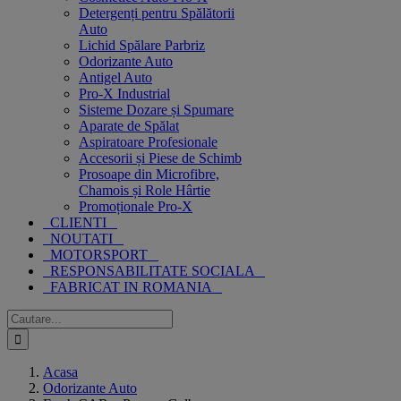
Detergenți pentru Spălătorii
Auto
Lichid Spălare Parbriz
Odorizante Auto
Antigel Auto
Pro-X Industrial
Sisteme Dozare și Spumare
Aparate de Spălat
Aspiratoare Profesionale
Accesorii și Piese de Schimb
Prosoape din Microfibre,
Chamois și Role Hârtie
Promoționale Pro-X
CLIENTI
NOUTATI
MOTORSPORT
RESPONSABILITATE SOCIALA
FABRICAT IN ROMANIA
Cautare...
Acasa
Odorizante Auto