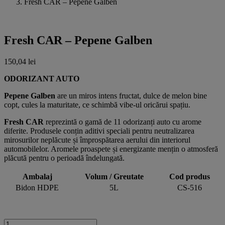
Fresh CAR – Pepene Galben
Fresh CAR – Pepene Galben
150,04
lei
ODORIZANT AUTO
Pepene Galben
are un miros intens fructat, dulce de melon bine
copt, cules la maturitate, ce schimbă vibe-ul oricărui spațiu.
Fresh CAR
reprezintă o gamă de 11 odorizanți auto cu arome
diferite. Produsele conțin aditivi speciali pentru neutralizarea
mirosurilor neplăcute și împrospătarea aerului din interiorul
automobilelor. Aromele proaspete și energizante mențin o atmosferă
plăcută pentru o perioadă îndelungată.
Ambalaj
Volum / Greutate
Cod produs
Bidon HDPE
5L
CS-516
Cantitate