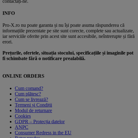
contactați-ne.
INFO
Pro-X.ro nu poate garanta și nu își poate asuma răspunderea că
informațiile prezentate pe site sunt corecte, complete sau actualizate,
iar serviciile oferite prin acest site sunt accesibile, neîntrerupte și fără
erori.
Prețurile, ofertele, situația stocului, specificațiile și imaginile pot
fi schimbate fără o notificare prealabilă.
ONLINE ORDERS
Cum comand?
Cum plătesc?
Cum se livrează?
Termeni și Condiții
Modul de returnare
Cookies
GDPR – Protecția datelor
ANPC
Consumer Redress in the EU