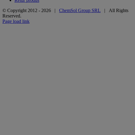
Retur produs
© Copyright 2012 -
2026 |
ChemSol Group SRL
| All Rights
Reserved.
Page load link
Go
to
Top