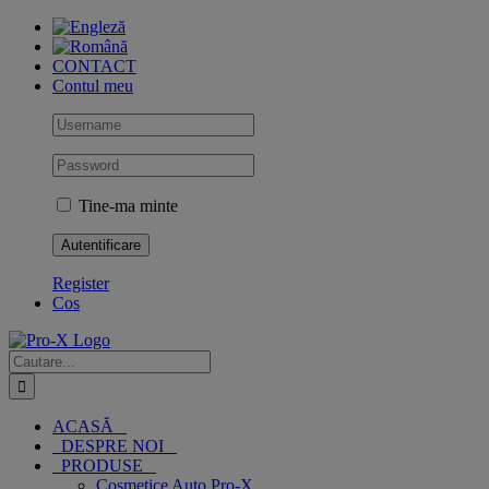
Skip
to
content
CONTACT
Contul meu
Tine-ma minte
Register
Cos
Cautare...
ACASĂ
DESPRE NOI
PRODUSE
Cosmetice Auto Pro-X