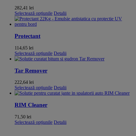
282,41
lei
Acest
Selectează opțiunile
Detalii
produs
are
mai
multe
Protectant
variații.
Opțiunile
114,65
lei
pot
Acest
Selectează opțiunile
Detalii
fi
produs
alese
are
în
mai
Tar Remover
pagina
multe
produsului.
variații.
222,64
lei
Opțiunile
Acest
Selectează opțiunile
Detalii
pot
produs
fi
are
alese
mai
RIM Cleaner
în
multe
pagina
variații.
71,50
lei
produsului.
Opțiunile
Acest
Selectează opțiunile
Detalii
pot
produs
fi
are