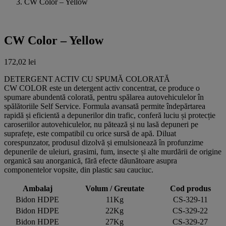
CW Color – Yellow
CW Color – Yellow
172,02
lei
DETERGENT ACTIV CU SPUMĂ COLORATĂ
CW COLOR este un detergent activ concentrat, ce produce o
spumare abundentă colorată, pentru spălarea autovehiculelor în
spălătoriile Self Service. Formula avansată permite îndepărtarea
rapidă și eficientă a depunerilor din trafic, conferă luciu și protecție
caroseriilor autovehiculelor, nu pătează și nu lasă depuneri pe
suprafețe, este compatibil cu orice sursă de apă. Diluat
corespunzator, produsul dizolvă și emulsionează în profunzime
depunerile de uleiuri, grasimi, fum, insecte și alte murdării de origine
organică sau anorganică, fără efecte dăunătoare asupra
componentelor vopsite, din plastic sau cauciuc.
Ambalaj
Volum / Greutate
Cod produs
Bidon HDPE
11Kg
CS-329-11
Bidon HDPE
22Kg
CS-329-22
Bidon HDPE
27Kg
CS-329-27