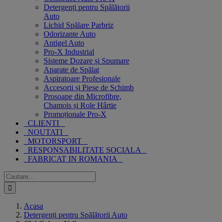
Detergenți pentru Spălătorii
Auto
Lichid Spălare Parbriz
Odorizante Auto
Antigel Auto
Pro-X Industrial
Sisteme Dozare și Spumare
Aparate de Spălat
Aspiratoare Profesionale
Accesorii și Piese de Schimb
Prosoape din Microfibre,
Chamois și Role Hârtie
Promoționale Pro-X
CLIENTI
NOUTATI
MOTORSPORT
RESPONSABILITATE SOCIALA
FABRICAT IN ROMANIA
Cautare...
Acasa
Detergenți pentru Spălătorii Auto