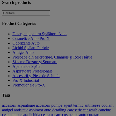
alese
mai
Search products
în
multe
pagina
variații.
produsului.
Opțiunile
pot
Product Categories
fi
alese
Detergenți pentru Spălătorii Auto
în
Cosmetice Auto Pro-X
pagina
Odorizante Auto
produsului.
Lichid Spălare Parbriz
Antigel Auto
Prosoape din Microfibre, Chamois și Role Hârtie
Sisteme Dozare și Spumare
Aparate de Spălat
Aspiratoare Profesionale
Accesorii și Piese de Schimb
Pro-X Industrial
Promoționale Pro-X
Tags
accesorii aspiratoare
accesorii pompe
agent termic
antifreeze-coolant
antigel
antistatic
aspirator
auto detailing
caroserie
car wash
cauciuc
ceara auto
ceara lichida
ceara uscare
cosmetice auto
curatare