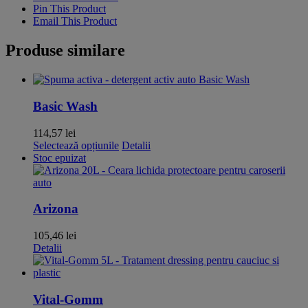
Pin This Product
Email This Product
Produse similare
Basic Wash
114,57
lei
Acest
Selectează opțiunile
Detalii
produs
Stoc epuizat
are
mai
multe
variații.
Arizona
Opțiunile
pot
105,46
lei
fi
Detalii
alese
în
pagina
produsului.
Vital-Gomm