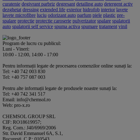
curatenie
degivrant parbriz
degresant
detailing auto
detergent activ
dezghetat
dressing
extended life
exterior
hidrofob
interior
lavete
lavete microfibre
luciu
odorizant auto
parfum
piele
plastic
pre-
spalare
protectie
protectie caroserie
pulverizator
spalare
spalatorii
auto
spalatorii self service
spuma activa
spumare
tratament
vinil
Program de lucru cu publicul:
Luni - Vineri:
10:00 - 12:00, 14:00 - 17:00
Pentru informații legate de procesarea comenzilor online sunați la:
Tel: +40 742 003 830
Tel: +40 757 087 003
Pentru alte informații legate de produsele noastre sunați la:
Tel: +40 742 341 517
Email: info@chemsol.ro
Web: pro-x.ro
CHEMSOL GROUP SRL
CIF: RO18619957;
Reg. Com.: J40/6969/2006
Str. David Emmanuel 6A, S.1,
București, C.P.: 010543