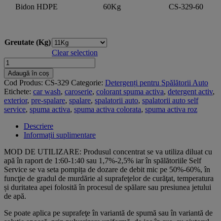
Bidon HDPE
60Kg
CS-329-60
Greutate (Kg)
Clear selection
Cantitate
CW
Adaugă în coș
Color
Cod Produs:
CS-329
Categorie:
Detergenți pentru Spălătorii Auto
-
Etichete:
car wash
,
caroserie
,
colorant spuma activa
,
detergent activ
,
Yellow
exterior
,
pre-spalare
,
spalare
,
spalatorii auto
,
spalatorii auto self
service
,
spuma activa
,
spuma activa colorata
,
spuma activa roz
Descriere
Informații suplimentare
MOD DE UTILIZARE: Produsul concentrat se va utiliza diluat cu
apă în raport de 1:60-1:40 sau 1,7%-2,5% iar în spălătoriile Self
Service se va seta pompița de dozare de debit mic pe 50%-60%, în
funcţie de gradul de murdărie al suprafeţelor de curăţat, temperatura
și duritatea apei folosită în procesul de spălare sau presiunea jetului
de apă.
Se poate aplica pe suprafeţe în variantă de spumă sau în variantă de