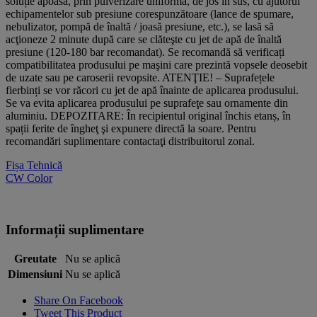
soluție apoasă, prin pulverizare uniformă, de jos în sus, cu ajutorul
echipamentelor sub presiune corespunzătoare (lance de spumare,
nebulizator, pompă de înaltă / joasă presiune, etc.), se lasă să
acţioneze 2 minute după care se clăteşte cu jet de apă de înaltă
presiune (120-180 bar recomandat). Se recomandă să verificați
compatibilitatea produsului pe maşini care prezintă vopsele deosebit
de uzate sau pe caroserii revopsite. ATENŢIE! – Suprafețele
fierbinți se vor răcori cu jet de apă înainte de aplicarea produsului.
Se va evita aplicarea produsului pe suprafeţe sau ornamente din
aluminiu. DEPOZITARE: În recipientul original închis etanș, în
spații ferite de îngheţ şi expunere directă la soare. Pentru
recomandări suplimentare contactaţi distribuitorul zonal.
Fișa Tehnică
CW Color
Informații suplimentare
Greutate
Nu se aplică
Dimensiuni
Nu se aplică
Share On Facebook
Tweet This Product