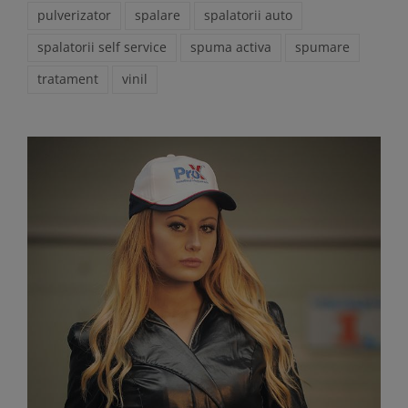
pulverizator
spalare
spalatorii auto
spalatorii self service
spuma activa
spumare
tratament
vinil