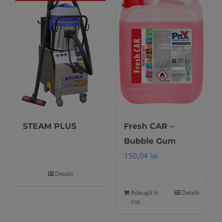
multe
variații.
Opțiunile
pot
fi
alese
în
pagina
produsului.
STEAM PLUS
Fresh CAR –
Bubble Gum
150,04
lei
Detalii
Adaugă în
Detalii
coș