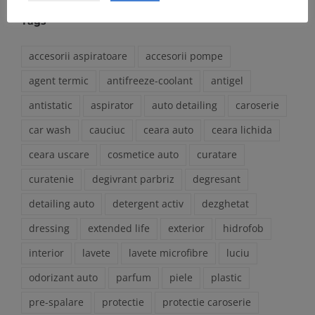
Tags
accesorii aspiratoare
accesorii pompe
agent termic
antifreeze-coolant
antigel
antistatic
aspirator
auto detailing
caroserie
car wash
cauciuc
ceara auto
ceara lichida
ceara uscare
cosmetice auto
curatare
curatenie
degivrant parbriz
degresant
detailing auto
detergent activ
dezghetat
dressing
extended life
exterior
hidrofob
interior
lavete
lavete microfibre
luciu
odorizant auto
parfum
piele
plastic
pre-spalare
protectie
protectie caroserie