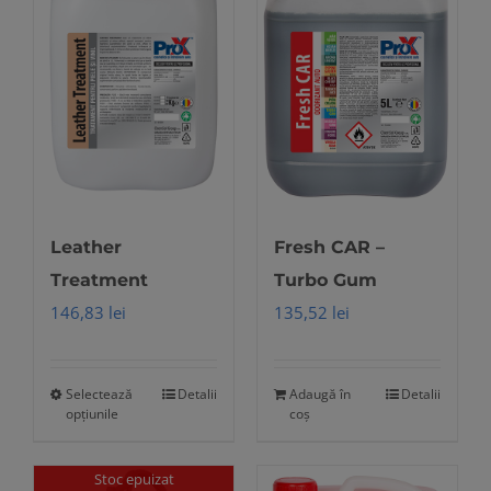
Leather
Fresh CAR –
Treatment
Turbo Gum
146,83
lei
135,52
lei
Selectează
Detalii
Adaugă în
Detalii
Acest
opțiunile
coș
produs
are
Stoc epuizat
mai