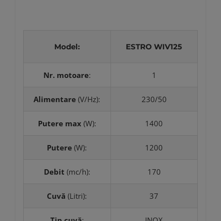
Model
:
ESTRO WIV125
Nr. motoare
:
1
Alimentare
(V/Hz):
230/50
Putere max
(W):
1400
Putere
(W):
1200
Debit
(mc/h):
170
Cuvă
(Litri):
37
Tip cuvă
:
INOX