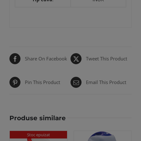
Share On Facebook
Tweet This Product
Pin This Product
Email This Product
Produse similare
Stoc epuizat