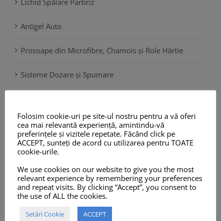
Lichid Spălare Parbriz
Antigel Auto
Prosoape din Microfibre, Chamois și Role Hârtie
Sisteme Dozare și Spumare
Aparate de Spălat
Folosim cookie-uri pe site-ul nostru pentru a vă oferi
Aspiratoare Profesionale
cea mai relevantă experiență, amintindu-vă
preferințele și vizitele repetate. Făcând click pe
ACCEPT, sunteți de acord cu utilizarea pentru TOATE
Accesorii și Piese de Schimb
cookie-urile.
We use cookies on our website to give you the most
Pro-X Industrial
relevant experience by remembering your preferences
and repeat visits. By clicking “Accept”, you consent to
Promoționale Pro-X
the use of ALL the cookies.
Setări Cookie
ACCEPT