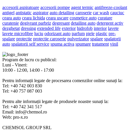
accesorii aspiratoare
accesorii pompe
agent termic
antifreeze-coolant
antigel
antistatic
aspirator
auto detailing
caroserie
car wash
cauciuc
ceara auto
ceara lichida
ceara uscare
cosmetice auto
curatare
curatenie
degivrant parbriz
degresant
detailing auto
detergent activ
dezghetat
dressing
extended life
exterior
hidrofob
interior
lavete
lavete microfibre
luciu
odorizant auto
parfum
piele
plastic
pre-
spalare
protectie
protectie caroserie
pulverizator
spalare
spalatorii
auto
spalatorii self service
spuma activa
spumare
tratament
vinil
Program de lucru cu publicul:
Luni - Vineri:
10:00 - 12:00, 14:00 - 17:00
Pentru informații legate de procesarea comenzilor online sunați la:
Tel: +40 742 003 830
Tel: +40 757 087 003
Pentru alte informații legate de produsele noastre sunați la:
Tel: +40 742 341 517
Email: info@chemsol.ro
Web: pro-x.ro
CHEMSOL GROUP SRL