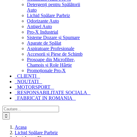
Detergenți pentru Spălătorii
Auto
Lichid Spălare Parbriz
Odorizante Auto
Antigel Auto
Pro-X Industrial
Sisteme Dozare și Spumare
Aparate de Spălat
Aspiratoare Profesionale
Accesorii și Piese de Schimb
Prosoape din Microfibre,
Chamois și Role Hârtie
Promoționale Pro-X
CLIENTI
NOUTATI
MOTORSPORT
RESPONSABILITATE SOCIALA
FABRICAT IN ROMANIA
Cautare...
Acasa
Lichid Spălare Parbriz