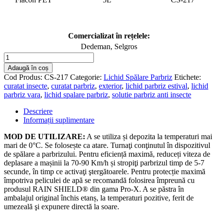
Comercializat în rețelele:
Dedeman, Selgros
Cantitate
Anti-
Adaugă în coș
Insect
Cod Produs:
CS-217
Categorie:
Lichid Spălare Parbriz
Etichete:
5L
curatat insecte
,
curatat parbriz
,
exterior
,
lichid parbriz estival
,
lichid
parbriz vara
,
lichid spalare parbriz
,
solutie parbriz anti insecte
Descriere
Informații suplimentare
MOD DE UTILIZARE:
A se utiliza și depozita la temperaturi mai
mari de 0°C. Se folosește ca atare. Turnaţi conţinutul în dispozitivul
de spălare a parbrizului. Pentru eficiență maximă, reduceți viteza de
deplasare a mașinii la 70-90 Km/h și stropiţi parbrizul timp de 5-7
secunde, în timp ce activaţi ştergătoarele. Pentru protecție maximă
împotriva peliculei de apă se recomandă folosirea împreună cu
produsul RAIN SHIELD® din gama Pro-X. A se păstra în
ambalajul original închis etanș, la temperaturi pozitive, ferit de
umezeală şi expunere directă la soare.