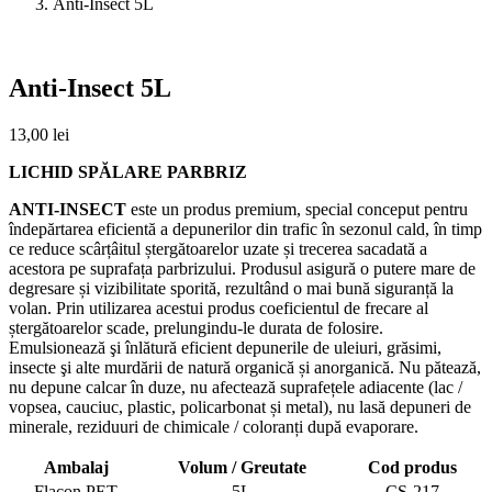
Anti-Insect 5L
Anti-Insect 5L
13,00
lei
LICHID SPĂLARE PARBRIZ
ANTI-INSECT
este un produs premium, special conceput pentru
îndepărtarea eficientă a depunerilor din trafic în sezonul cald, în timp
ce reduce scârțâitul ștergătoarelor uzate și trecerea sacadată a
acestora pe suprafața parbrizului. Produsul asigură o putere mare de
degresare și vizibilitate sporită, rezultând o mai bună siguranță la
volan. Prin utilizarea acestui produs coeficientul de frecare al
ștergătoarelor scade, prelungindu-le durata de folosire.
Emulsionează şi înlătură eficient depunerile de uleiuri, grăsimi,
insecte şi alte murdării de natură organică și anorganică. Nu pătează,
nu depune calcar în duze, nu afectează suprafețele adiacente (lac /
vopsea, cauciuc, plastic, policarbonat și metal), nu lasă depuneri de
minerale, reziduuri de chimicale / coloranți după evaporare.
Ambalaj
Volum / Greutate
Cod produs
Flacon PET
5L
CS-217