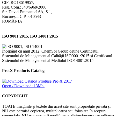
CIF: RO18619957;
Reg. Com.: J40/6969/2006
Str. David Emmanuel 6A, S.1,
București, C.P.: 010543
ROMÂNIA
ISO 9001:2015, ISO 14001:2015
Începând cu anul 2012, ChemSol Group deține Certificatul
Sistemului de Management al Calității ISO9001:2015 și Certificatul
Sistemului de Management al Mediului ISO14001:2015.
Pro-X Products Catalog
Open / Download: 13Mb.
COPYRIGHT
TOATE imaginile și textele din acest site sunt proprietate privată și
NU este permisă copierea, multiplicarea sau folosirea în scopuri
comerciale, NU este permisă modificarea, distorsionarea sau editarea