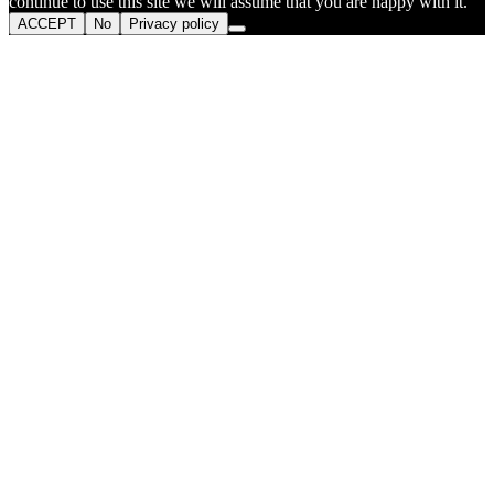
continue to use this site we will assume that you are happy with it.
ACCEPT
No
Privacy policy
Go
to
Top