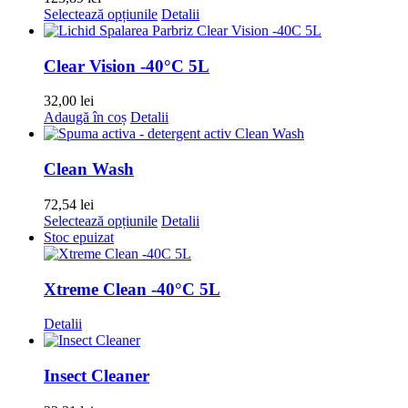
Acest
Selectează opțiunile
Detalii
produs
are
mai
Clear Vision -40°C 5L
multe
variații.
32,00
lei
Opțiunile
Adaugă în coș
Detalii
pot
fi
alese
Clean Wash
în
pagina
72,54
lei
produsului.
Acest
Selectează opțiunile
Detalii
produs
Stoc epuizat
are
mai
multe
Xtreme Clean -40°C 5L
variații.
Opțiunile
Detalii
pot
fi
alese
Insect Cleaner
în
pagina