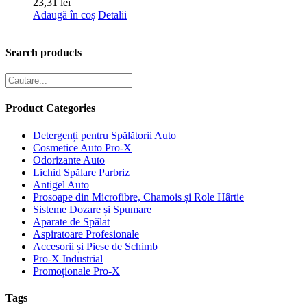
23,31
lei
produsului.
Adaugă în coș
Detalii
Search products
Product Categories
Detergenți pentru Spălătorii Auto
Cosmetice Auto Pro-X
Odorizante Auto
Lichid Spălare Parbriz
Antigel Auto
Prosoape din Microfibre, Chamois și Role Hârtie
Sisteme Dozare și Spumare
Aparate de Spălat
Aspiratoare Profesionale
Accesorii și Piese de Schimb
Pro-X Industrial
Promoționale Pro-X
Tags