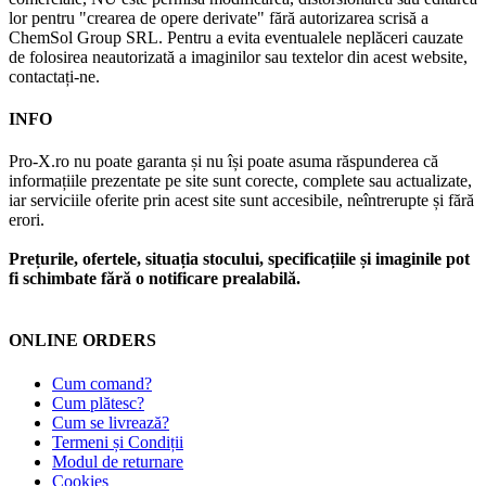
lor pentru "crearea de opere derivate" fără autorizarea scrisă a
ChemSol Group SRL. Pentru a evita eventualele neplăceri cauzate
de folosirea neautorizată a imaginilor sau textelor din acest website,
contactați-ne.
INFO
Pro-X.ro nu poate garanta și nu își poate asuma răspunderea că
informațiile prezentate pe site sunt corecte, complete sau actualizate,
iar serviciile oferite prin acest site sunt accesibile, neîntrerupte și fără
erori.
Prețurile, ofertele, situația stocului, specificațiile și imaginile pot
fi schimbate fără o notificare prealabilă.
ONLINE ORDERS
Cum comand?
Cum plătesc?
Cum se livrează?
Termeni și Condiții
Modul de returnare
Cookies