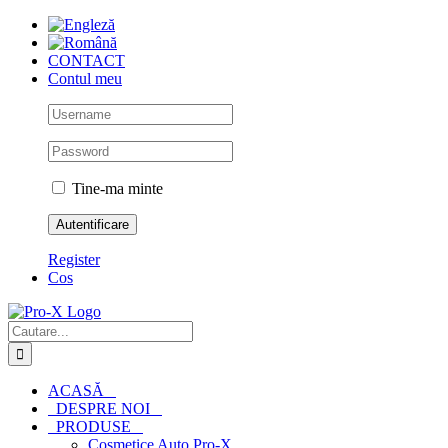
Skip
to
content
CONTACT
Contul meu
Tine-ma minte
Register
Cos
Cautare...
ACASĂ
DESPRE NOI
PRODUSE
Cosmetice Auto Pro-X