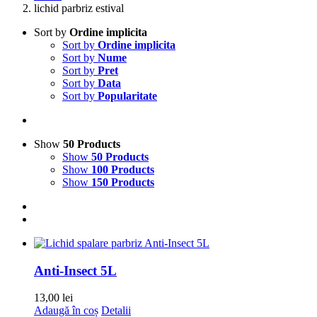
lichid parbriz estival
Sort by
Ordine implicita
Sort by
Ordine implicita
Sort by
Nume
Sort by
Pret
Sort by
Data
Sort by
Popularitate
Show
50 Products
Show
50 Products
Show
100 Products
Show
150 Products
Anti-Insect 5L
13,00
lei
Adaugă în coș
Detalii