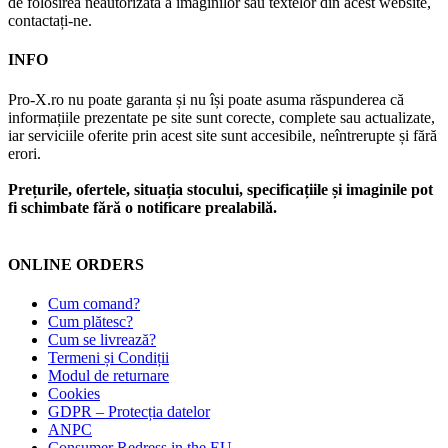
de folosirea neautorizată a imaginilor sau textelor din acest website,
contactați-ne.
INFO
Pro-X.ro nu poate garanta și nu își poate asuma răspunderea că
informațiile prezentate pe site sunt corecte, complete sau actualizate,
iar serviciile oferite prin acest site sunt accesibile, neîntrerupte și fără
erori.
Prețurile, ofertele, situația stocului, specificațiile și imaginile pot
fi schimbate fără o notificare prealabilă.
ONLINE ORDERS
Cum comand?
Cum plătesc?
Cum se livrează?
Termeni și Condiții
Modul de returnare
Cookies
GDPR – Protecția datelor
ANPC
Consumer Redress in the EU