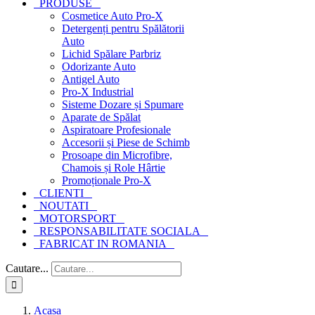
PRODUSE
Cosmetice Auto Pro-X
Detergenți pentru Spălătorii
Auto
Lichid Spălare Parbriz
Odorizante Auto
Antigel Auto
Pro-X Industrial
Sisteme Dozare și Spumare
Aparate de Spălat
Aspiratoare Profesionale
Accesorii și Piese de Schimb
Prosoape din Microfibre,
Chamois și Role Hârtie
Promoționale Pro-X
CLIENTI
NOUTATI
MOTORSPORT
RESPONSABILITATE SOCIALA
FABRICAT IN ROMANIA
Cautare...
Acasa