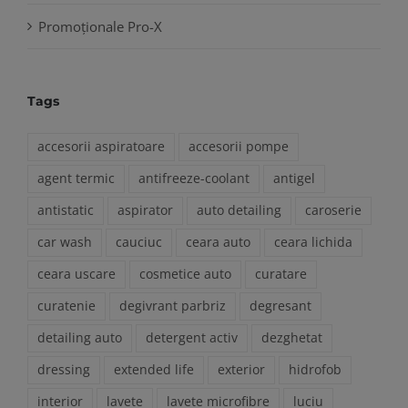
Promoționale Pro-X
Tags
accesorii aspiratoare
accesorii pompe
agent termic
antifreeze-coolant
antigel
antistatic
aspirator
auto detailing
caroserie
car wash
cauciuc
ceara auto
ceara lichida
ceara uscare
cosmetice auto
curatare
curatenie
degivrant parbriz
degresant
detailing auto
detergent activ
dezghetat
dressing
extended life
exterior
hidrofob
interior
lavete
lavete microfibre
luciu