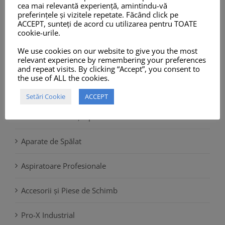
cea mai relevantă experiență, amintindu-vă
preferințele și vizitele repetate. Făcând click pe
Odorizante Auto
ACCEPT, sunteți de acord cu utilizarea pentru TOATE
cookie-urile.
Lichid Spălare Parbriz
We use cookies on our website to give you the most
relevant experience by remembering your preferences
Antigel Auto
and repeat visits. By clicking “Accept”, you consent to
the use of ALL the cookies.
Prosoape din Microfibre, Chamois și Role Hârtie
Setări Cookie
ACCEPT
Sisteme Dozare și Spumare
Aparate de Spălat
Aspiratoare Profesionale
Accesorii și Piese de Schimb
Pro-X Industrial