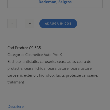
Dedeman
,
Selgros
ADAUGĂ ÎN COȘ
Cantitate
Super
Wax
Cod Produs:
CS-635
Categorie:
Cosmetice Auto Pro-X
Etichete:
antistatic
,
caroserie
,
ceara auto
,
ceara de
protectie
,
ceara lichida
,
ceara uscare
,
ceara uscare
caroserii
,
exterior
,
hidrofob
,
luciu
,
protectie caroserie
,
tratament
Descriere