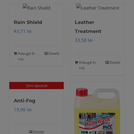
Rain Shield
Leather
43,71
lei
Treatment
33,58
lei
Adaugă în
Detalii
coș
Adaugă în
Detalii
coș
Stoc epuizat
Anti-Fog
19,96
lei
Detalii