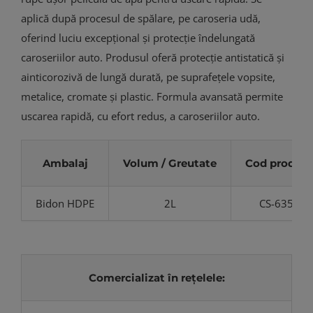
aplică după procesul de spălare, pe caroseria udă,
oferind luciu excepțional și protecție îndelungată
caroseriilor auto. Produsul oferă protecție antistatică și
ainticorozivă de lungă durată, pe suprafețele vopsite,
metalice, cromate și plastic. Formula avansată permite
uscarea rapidă, cu efort redus, a caroseriilor auto.
Ambalaj
Volum / Greutate
Cod produs
Bidon HDPE
2L
CS-635
Comercializat în rețelele: