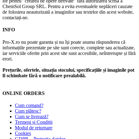
lor pentru "crearea de opere derivate" fără autorizarea scrisă a
ChemSol Group SRL. Pentru a evita eventualele neplăceri cauzate
de folosirea neautorizată a imaginilor sau textelor din acest website,
contactați-ne.
INFO
Pro-X.ro nu poate garanta și nu își poate asuma răspunderea că
informațiile prezentate pe site sunt corecte, complete sau actualizate,
iar serviciile oferite prin acest site sunt accesibile, neîntrerupte și fără
erori.
Prețurile, ofertele, situația stocului, specificațiile și imaginile pot
fi schimbate fără o notificare prealabilă.
ONLINE ORDERS
Cum comand?
Cum plătesc?
Cum se livrează?
Termeni și Condiții
Modul de returnare
Cookies
GDPR – Protecția datelor