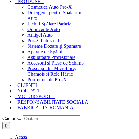
PRODUSE
Cosmetice Auto Pro-X
Detergenți pentru Spălătorii
Auto
Lichid Spălare Parbriz
Odorizante Auto
Antigel Auto
Pro-X Industrial
Sisteme Dozare și Spumare
Aparate de Spălat
Aspiratoare Profesionale
Accesorii și Piese de Schimb
Prosoape din Microfibre,
Chamois și Role Hârtie
Promoționale Pro-X
CLIENTI
NOUTATI
MOTORSPORT
RESPONSABILITATE SOCIALA
FABRICAT IN ROMANIA
Cautare...
Acasa