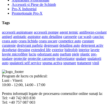
Aspiratoare Profesionale
Accesorii și Piese de Schimb
Pro-X Industrial
Promoționale Pro-X
Tags
accesorii aspiratoare
accesorii pompe
agent termic
antifreeze-coolant
antigel
antistatic
aspirator
auto detailing
caroserie
car wash
cauciuc
ceara auto
ceara lichida
ceara uscare
cosmetice auto
curatare
curatenie
degivrant parbriz
degresant
detailing auto
detergent activ
dezghetat
dressing
extended life
exterior
hidrofob
interior
lavete
lavete microfibre
luciu
odorizant auto
parfum
piele
plastic
pre-
spalare
protectie
protectie caroserie
pulverizator
spalare
spalatorii
auto
spalatorii self service
spuma activa
spumare
tratament
vinil
Program de lucru cu publicul:
Luni - Vineri:
10:00 - 12:00, 14:00 - 17:00
Pentru informații legate de procesarea comenzilor online sunați la:
Tel: +40 742 003 830
Tel: +40 757 087 003