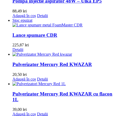
Pompa injectie aspirator 48W – Ulka EP5
88,49
lei
Adaugă în coș
Detalii
Stoc epuizat
Lance spumare CDR
225,87
lei
Detalii
Pulverizator Mercury Red KWAZAR
20,50
lei
Adaugă în coș
Detalii
Pulverizator Mercury Red KWAZAR cu flacon
1L
39,00
lei
Adaugă în coș
Detalii