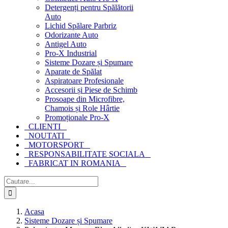
Detergenți pentru Spălătorii
Auto
Lichid Spălare Parbriz
Odorizante Auto
Antigel Auto
Pro-X Industrial
Sisteme Dozare și Spumare
Aparate de Spălat
Aspiratoare Profesionale
Accesorii și Piese de Schimb
Prosoape din Microfibre,
Chamois și Role Hârtie
Promoționale Pro-X
CLIENTI
NOUTATI
MOTORSPORT
RESPONSABILITATE SOCIALA
FABRICAT IN ROMANIA
Cautare...
Acasa
Sisteme Dozare și Spumare