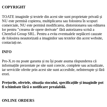
COPYRIGHT
TOATE imaginile și textele din acest site sunt proprietate privată și
NU este permisă copierea, multiplicarea sau folosirea în scopuri
comerciale, NU este permisă modificarea, distorsionarea sau editarea
lor pentru "crearea de opere derivate" fără autorizarea scrisă a
ChemSol Group SRL. Pentru a evita eventualele neplăceri cauzate
de folosirea neautorizată a imaginilor sau textelor din acest website,
contactați-ne.
INFO
Pro-X.ro nu poate garanta și nu își poate asuma răspunderea că
informațiile prezentate pe site sunt corecte, complete sau actualizate,
iar serviciile oferite prin acest site sunt accesibile, neîntrerupte și fără
erori.
Prețurile, ofertele, situația stocului, specificațiile și imaginile pot
fi schimbate fără o notificare prealabilă.
ONLINE ORDERS