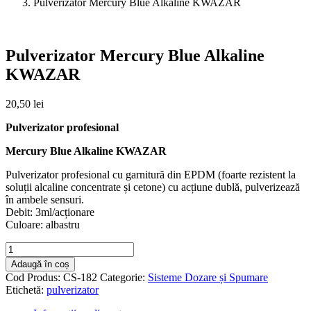
Pulverizator Mercury Blue Alkaline KWAZAR
Pulverizator Mercury Blue Alkaline
KWAZAR
20,50
lei
Pulverizator profesional
Mercury Blue Alkaline KWAZAR
Pulverizator profesional cu garnitură din EPDM (foarte rezistent la
soluții alcaline concentrate și cetone) cu acțiune dublă, pulverizează
în ambele sensuri.
Debit: 3ml/acționare
Culoare: albastru
Cantitate
Pulverizator
Adaugă în coș
Mercury
Cod Produs:
CS-182
Categorie:
Sisteme Dozare și Spumare
Blue
Etichetă:
pulverizator
Alkaline
KWAZAR