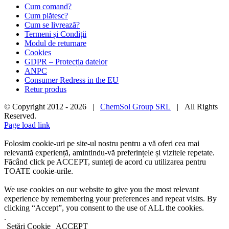
Cum comand?
Cum plătesc?
Cum se livrează?
Termeni și Condiții
Modul de returnare
Cookies
GDPR – Protecția datelor
ANPC
Consumer Redress in the EU
Retur produs
© Copyright 2012 -
2026 |
ChemSol Group SRL
| All Rights
Reserved.
Page load link
Folosim cookie-uri pe site-ul nostru pentru a vă oferi cea mai
relevantă experiență, amintindu-vă preferințele și vizitele repetate.
Făcând click pe ACCEPT, sunteți de acord cu utilizarea pentru
TOATE cookie-urile.
We use cookies on our website to give you the most relevant
experience by remembering your preferences and repeat visits. By
clicking “Accept”, you consent to the use of ALL the cookies.
.
Setări Cookie
ACCEPT