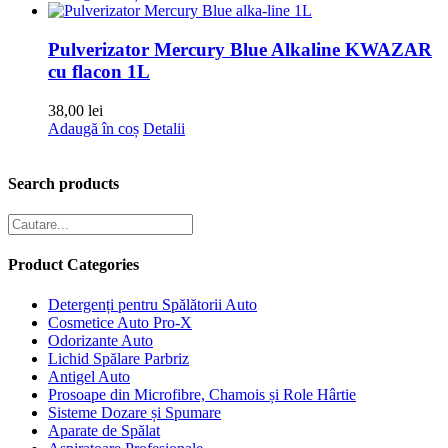
Pulverizator Mercury Blue Alkaline KWAZAR
cu flacon 1L
38,00
lei
Adaugă în coș
Detalii
Search products
Product Categories
Detergenți pentru Spălătorii Auto
Cosmetice Auto Pro-X
Odorizante Auto
Lichid Spălare Parbriz
Antigel Auto
Prosoape din Microfibre, Chamois și Role Hârtie
Sisteme Dozare și Spumare
Aparate de Spălat