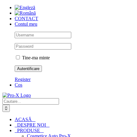
Skip
to
content
CONTACT
Contul meu
Tine-ma minte
Register
Cos
Cautare...
ACASĂ
DESPRE NOI
PRODUSE
Cosmetice Auto Pro-X