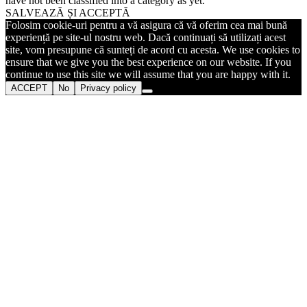
have not been classified into a category as yet.
SALVEAZĂ ȘI ACCEPTĂ
Folosim cookie-uri pentru a vă asigura că vă oferim cea mai bună
experiență pe site-ul nostru web. Dacă continuați să utilizați acest
site, vom presupune că sunteți de acord cu acesta. We use cookies to
ensure that we give you the best experience on our website. If you
continue to use this site we will assume that you are happy with it.
ACCEPT
No
Privacy policy
Go
to
Top