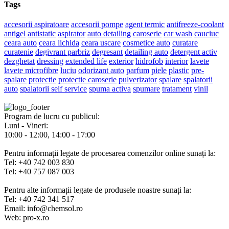
Tags
accesorii aspiratoare
accesorii pompe
agent termic
antifreeze-coolant
antigel
antistatic
aspirator
auto detailing
caroserie
car wash
cauciuc
ceara auto
ceara lichida
ceara uscare
cosmetice auto
curatare
curatenie
degivrant parbriz
degresant
detailing auto
detergent activ
dezghetat
dressing
extended life
exterior
hidrofob
interior
lavete
lavete microfibre
luciu
odorizant auto
parfum
piele
plastic
pre-
spalare
protectie
protectie caroserie
pulverizator
spalare
spalatorii
auto
spalatorii self service
spuma activa
spumare
tratament
vinil
Program de lucru cu publicul:
Luni - Vineri:
10:00 - 12:00, 14:00 - 17:00
Pentru informații legate de procesarea comenzilor online sunați la:
Tel: +40 742 003 830
Tel: +40 757 087 003
Pentru alte informații legate de produsele noastre sunați la:
Tel: +40 742 341 517
Email: info@chemsol.ro
Web: pro-x.ro