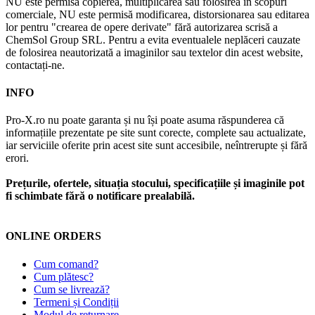
NU este permisă copierea, multiplicarea sau folosirea în scopuri
comerciale, NU este permisă modificarea, distorsionarea sau editarea
lor pentru "crearea de opere derivate" fără autorizarea scrisă a
ChemSol Group SRL. Pentru a evita eventualele neplăceri cauzate
de folosirea neautorizată a imaginilor sau textelor din acest website,
contactați-ne.
INFO
Pro-X.ro nu poate garanta și nu își poate asuma răspunderea că
informațiile prezentate pe site sunt corecte, complete sau actualizate,
iar serviciile oferite prin acest site sunt accesibile, neîntrerupte și fără
erori.
Prețurile, ofertele, situația stocului, specificațiile și imaginile pot
fi schimbate fără o notificare prealabilă.
ONLINE ORDERS
Cum comand?
Cum plătesc?
Cum se livrează?
Termeni și Condiții
Modul de returnare