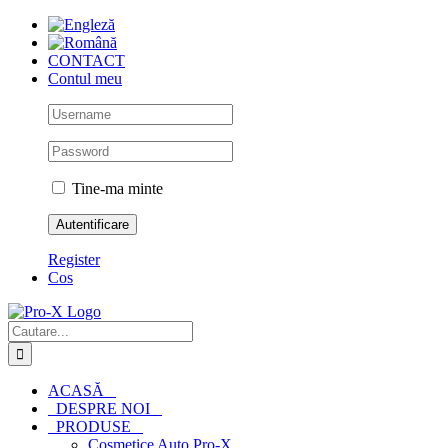
Skip
to
content
CONTACT
Contul meu
Tine-ma minte
Register
Cos
Cautare...
ACASĂ
DESPRE NOI
PRODUSE
Cosmetice Auto Pro-X