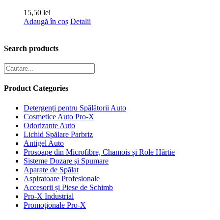
15,50
lei
Adaugă în coș
Detalii
Search products
Product Categories
Detergenți pentru Spălătorii Auto
Cosmetice Auto Pro-X
Odorizante Auto
Lichid Spălare Parbriz
Antigel Auto
Prosoape din Microfibre, Chamois și Role Hârtie
Sisteme Dozare și Spumare
Aparate de Spălat
Aspiratoare Profesionale
Accesorii și Piese de Schimb
Pro-X Industrial
Promoționale Pro-X