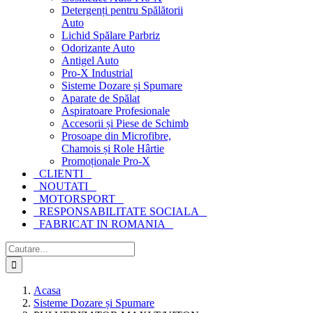
Detergenți pentru Spălătorii
Auto
Lichid Spălare Parbriz
Odorizante Auto
Antigel Auto
Pro-X Industrial
Sisteme Dozare și Spumare
Aparate de Spălat
Aspiratoare Profesionale
Accesorii și Piese de Schimb
Prosoape din Microfibre,
Chamois și Role Hârtie
Promoționale Pro-X
CLIENTI
NOUTATI
MOTORSPORT
RESPONSABILITATE SOCIALA
FABRICAT IN ROMANIA
Cautare...
Acasa
Sisteme Dozare și Spumare