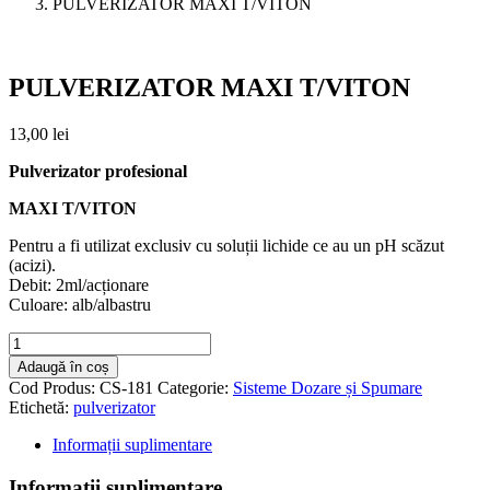
PULVERIZATOR MAXI T/VITON
PULVERIZATOR MAXI T/VITON
13,00
lei
Pulverizator profesional
MAXI T/VITON
Pentru a fi utilizat exclusiv cu soluții lichide ce au un pH scăzut
(acizi).
Debit: 2ml/acționare
Culoare: alb/albastru
Cantitate
PULVERIZATOR
Adaugă în coș
MAXI
Cod Produs:
CS-181
Categorie:
Sisteme Dozare și Spumare
T/VITON
Etichetă:
pulverizator
Informații suplimentare
Informații suplimentare