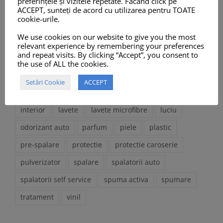
preferințele și vizitele repetate. Făcând click pe
antistatic
aspirator
auto detailing
caroserie
ACCEPT, sunteți de acord cu utilizarea pentru TOATE
cookie-urile.
car wash
cauciuc
ceara auto
ceara lichida
We use cookies on our website to give you the most
ceara uscare
cosmetice auto
curatare
relevant experience by remembering your preferences
and repeat visits. By clicking “Accept”, you consent to
curatenie
degivrant parbriz
degresant
the use of ALL the cookies.
detailing auto
detergent activ
dezghetat
Setări Cookie
ACCEPT
dressing
extended life
exterior
hidrofob
interior
lavete
lavete microfibre
luciu
odorizant auto
parfum
piele
plastic
pre-spalare
protectie
protectie caroserie
pulverizator
spalare
spalatorii auto
spalatorii self service
spuma activa
spumare
tratament
vinil