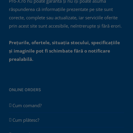
Pro-X.ro nu poate garanta și nu își poate asuma
răspunderea că informațiile prezentate pe site sunt
corecte, complete sau actualizate, iar serviciile oferite
prin acest site sunt accesibile, neîntrerupte și fără erori.
Prețurile, ofertele, situația stocului, specificațiile
și imaginile pot fi schimbate fără o notificare
prealabilă.
ONLINE ORDERS
Cum comand?
Cum plătesc?