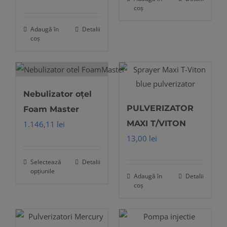
coș
Adaugă în
Detalii
coș
Nebulizator oțel
PULVERIZATOR
Foam Master
MAXI T/VITON
1.146,11
lei
13,00
lei
Selectează
Detalii
Acest
opțiunile
Adaugă în
Detalii
produs
coș
are
mai
multe