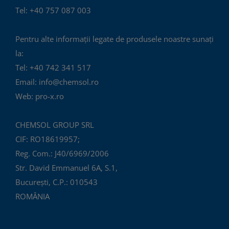
Tel: +40 757 087 003
Pentru alte informații legate de produsele noastre sunați
la:
Tel: +40 742 341 517
Email: info@chemsol.ro
Web: pro-x.ro
CHEMSOL GROUP SRL
CIF: RO18619957;
Reg. Com.: J40/6969/2006
Str. David Emmanuel 6A, S.1,
București, C.P.: 010543
ROMÂNIA