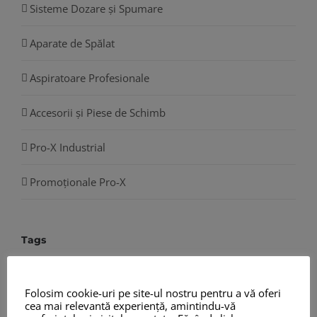
Sisteme Dozare și Spumare
Aparate de Spălat
Aspiratoare Profesionale
Accesorii și Piese de Schimb
Pro-X Industrial
Promoționale Pro-X
Tags
accesorii aspiratoare
accesorii pompe
Folosim cookie-uri pe site-ul nostru pentru a vă oferi
agent termic
antifreeze-coolant
antigel
cea mai relevantă experiență, amintindu-vă