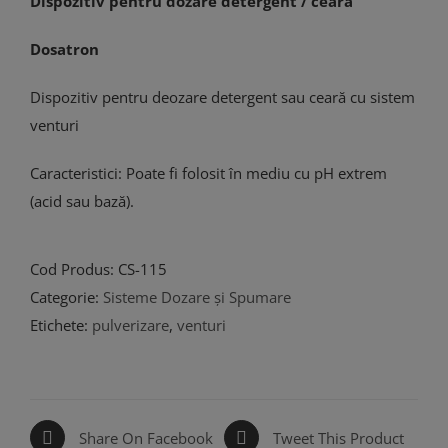
Dispozitiv pentru dozare detergent / ceară
Dosatron
Dispozitiv pentru deozare detergent sau ceară cu sistem
venturi
Caracteristici: Poate fi folosit în mediu cu pH extrem
(acid sau bază).
Cod Produs:
CS-115
Categorie:
Sisteme Dozare și Spumare
Etichete:
pulverizare
,
venturi
Share On Facebook
Tweet This Product