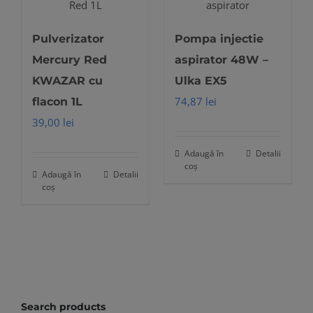
variații.
Opțiunile
Pulverizator
Pompa injectie
pot
Mercury Red
aspirator 48W –
fi
KWAZAR cu
Ulka EX5
alese
74,87
lei
flacon 1L
în
39,00
lei
pagina
produsului.
Adaugă în
Detalii
coș
Adaugă în
Detalii
coș
Search products