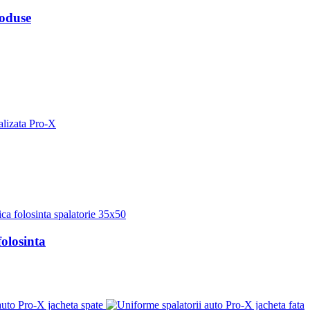
oduse
folosinta