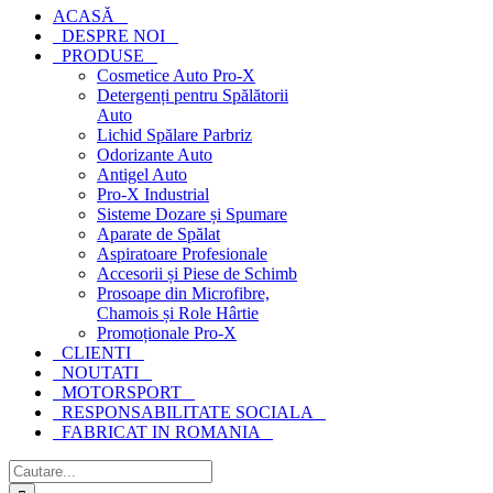
ACASĂ
DESPRE NOI
PRODUSE
Cosmetice Auto Pro-X
Detergenți pentru Spălătorii
Auto
Lichid Spălare Parbriz
Odorizante Auto
Antigel Auto
Pro-X Industrial
Sisteme Dozare și Spumare
Aparate de Spălat
Aspiratoare Profesionale
Accesorii și Piese de Schimb
Prosoape din Microfibre,
Chamois și Role Hârtie
Promoționale Pro-X
CLIENTI
NOUTATI
MOTORSPORT
RESPONSABILITATE SOCIALA
FABRICAT IN ROMANIA
Cautare...