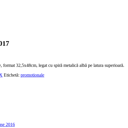
017
e, format 32,5x48cm, legat cu spiră metalică albă pe latura superioară.
-X
Etichetă:
promotionale