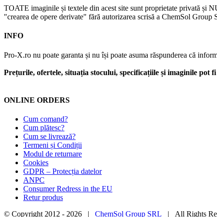
TOATE imaginile și textele din acest site sunt proprietate privată și N
"crearea de opere derivate" fără autorizarea scrisă a ChemSol Group SR
INFO
Pro-X.ro nu poate garanta și nu își poate asuma răspunderea că informații
Prețurile, ofertele, situația stocului, specificațiile și imaginile pot
ONLINE ORDERS
Cum comand?
Cum plătesc?
Cum se livrează?
Termeni și Condiții
Modul de returnare
Cookies
GDPR – Protecția datelor
ANPC
Consumer Redress in the EU
Retur produs
© Copyright 2012 -
2026 |
ChemSol Group SRL
| All Rights R