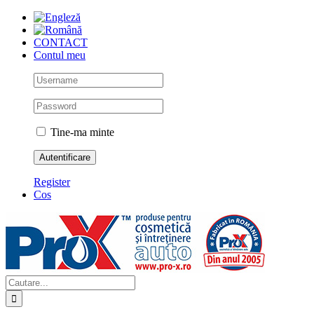
Skip
to
content
CONTACT
Contul meu
Tine-ma minte
Register
Cos
Cautare...