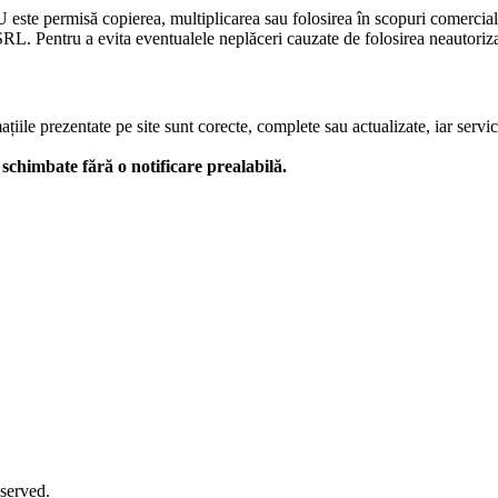
U este permisă copierea, multiplicarea sau folosirea în scopuri comercia
L. Pentru a evita eventualele neplăceri cauzate de folosirea neautorizată
le prezentate pe site sunt corecte, complete sau actualizate, iar serviciil
 fi schimbate fără o notificare prealabilă.
eserved.