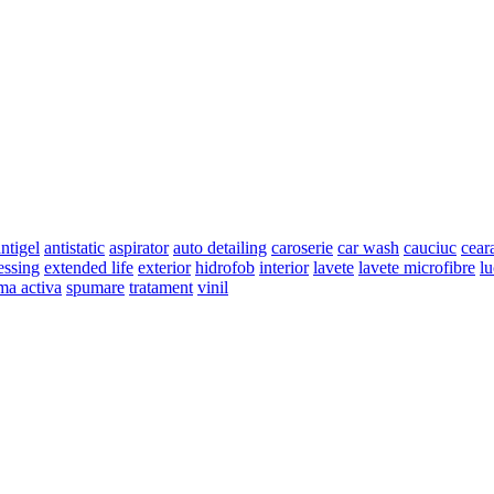
ntigel
antistatic
aspirator
auto detailing
caroserie
car wash
cauciuc
cear
essing
extended life
exterior
hidrofob
interior
lavete
lavete microfibre
lu
ma activa
spumare
tratament
vinil