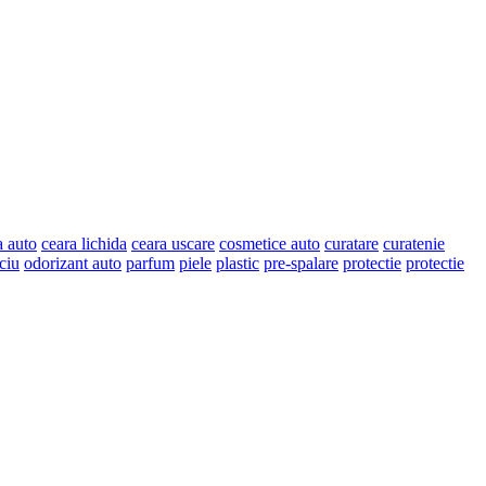
a auto
ceara lichida
ceara uscare
cosmetice auto
curatare
curatenie
ciu
odorizant auto
parfum
piele
plastic
pre-spalare
protectie
protectie