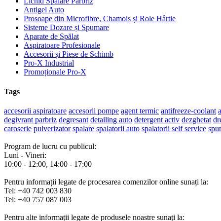
Lichid Spălare Parbriz
Antigel Auto
Prosoape din Microfibre, Chamois și Role Hârtie
Sisteme Dozare și Spumare
Aparate de Spălat
Aspiratoare Profesionale
Accesorii și Piese de Schimb
Pro-X Industrial
Promoționale Pro-X
Tags
accesorii aspiratoare
accesorii pompe
agent termic
antifreeze-coolant
a
degivrant parbriz
degresant
detailing auto
detergent activ
dezghetat
dr
caroserie
pulverizator
spalare
spalatorii auto
spalatorii self service
spu
Program de lucru cu publicul:
Luni - Vineri:
10:00 - 12:00, 14:00 - 17:00
Pentru informații legate de procesarea comenzilor online sunați la:
Tel: +40 742 003 830
Tel: +40 757 087 003
Pentru alte informații legate de produsele noastre sunați la: