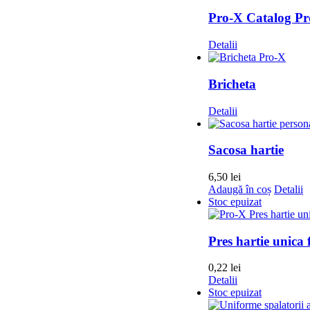
Pro-X Catalog Pr
Detalii
Bricheta
Detalii
Sacosa hartie
6,50
lei
Adaugă în coș
Detalii
Stoc epuizat
Pres hartie unica 
0,22
lei
Detalii
Stoc epuizat