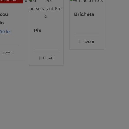
icou
Bricheta
lo
Pix
,50
lei
Detalii
Detalii
Detalii