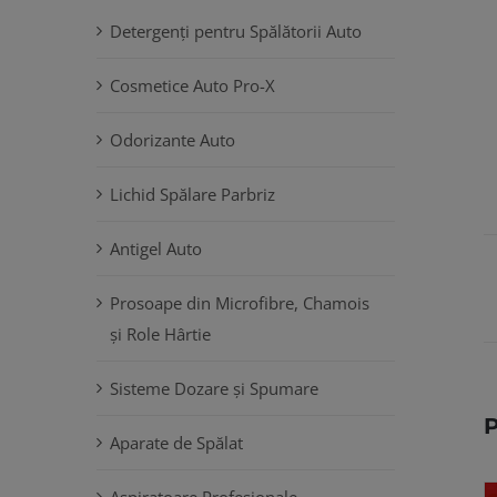
Detergenți pentru Spălătorii Auto
Cosmetice Auto Pro-X
Odorizante Auto
Lichid Spălare Parbriz
Antigel Auto
Prosoape din Microfibre, Chamois
și Role Hârtie
Sisteme Dozare și Spumare
P
Aparate de Spălat
Aspiratoare Profesionale