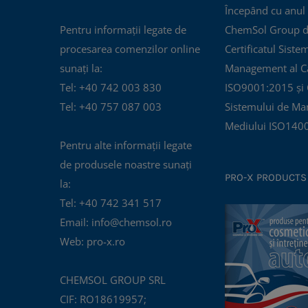
Începând cu anul
Pentru informații legate de
ChemSol Group d
procesarea comenzilor online
Certificatul Siste
sunați la:
Management al Cal
Tel: +40 742 003 830
ISO9001:2015 și C
Tel: +40 757 087 003
Sistemului de Ma
Mediului ISO140
Pentru alte informații legate
de produsele noastre sunați
PRO-X PRODUCTS
la:
Tel: +40 742 341 517
Email: info@chemsol.ro
Web: pro-x.ro
CHEMSOL GROUP SRL
CIF: RO18619957;