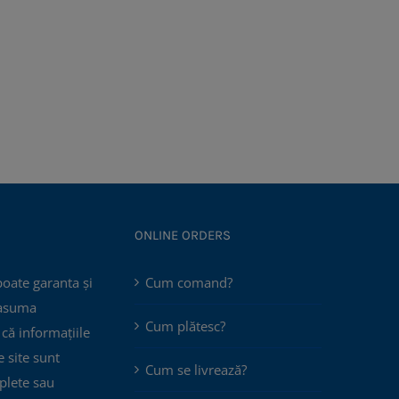
ONLINE ORDERS
poate garanta și
Cum comand?
 asuma
Cum plătesc?
că informațiile
 site sunt
Cum se livrează?
plete sau