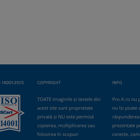
O 14001:2015
COPYRIGHT
INFO
TOATE imaginile și textele din
Pro-X.ro nu 
acest site sunt proprietate
nu își poate
privată și NU este permisă
răspunderea 
copierea, multiplicarea sau
prezentate pe
folosirea în scopuri
corecte, com