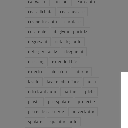
car wash
cauciuc
ceara auto
ceara lichida
ceara uscare
cosmetice auto
curatare
curatenie
degivrant parbriz
degresant
detailing auto
detergent activ
dezghetat
dressing
extended life
exterior
hidrofob
interior
lavete
lavete microfibre
luciu
odorizant auto
parfum
piele
plastic
pre-spalare
protectie
protectie caroserie
pulverizator
spalare
spalatorii auto