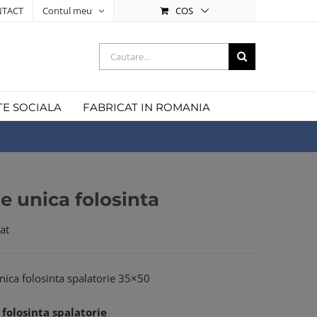
COS
TACT
Contul meu
Cautare...
TE SOCIALA
FABRICAT IN ROMANIA
ie unica folosinta
at
unica folosinta spalatorie 35×50
 folosinta spalatorie