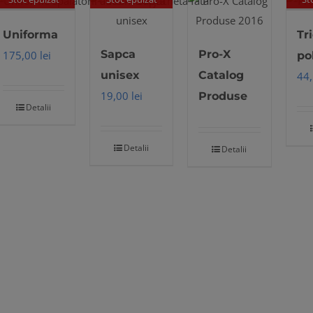
Uniforma
Tr
Sapca
Pro-X
175,00
lei
po
unisex
Catalog
44
19,00
lei
Produse
Detalii
Detalii
Detalii