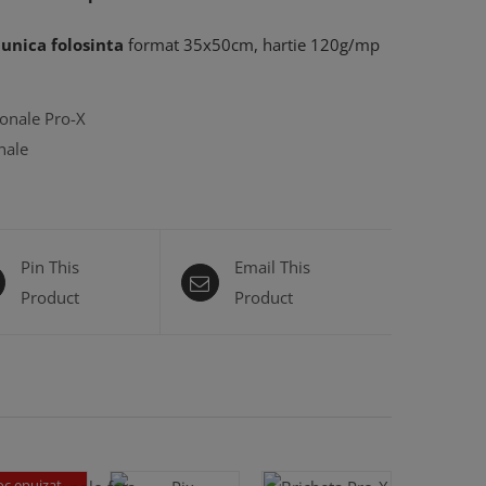
 unica folosinta
format 35x50cm, hartie 120g/mp
onale Pro-X
nale
Pin This
Email This
Product
Product
oc epuizat