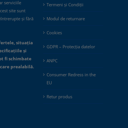
ar serviciile
Termeni și Condiții
cest site sunt
eîntrerupte și fără
Modul de returnare
Cookies
fertele, situația
GDPR – Protecția datelor
cificațiile și
ot fi schimbate
ANPC
icare prealabilă.
Consumer Redress in the
EU
Retur produs