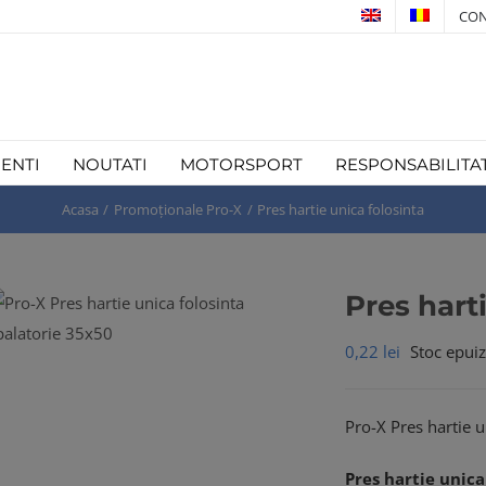
CON
IENTI
NOUTATI
MOTORSPORT
RESPONSABILITA
Acasa
Promoționale Pro-X
Pres hartie unica folosinta
Pres hart
0,22
lei
Stoc epuiz
Pro-X Pres hartie 
Pres hartie unica