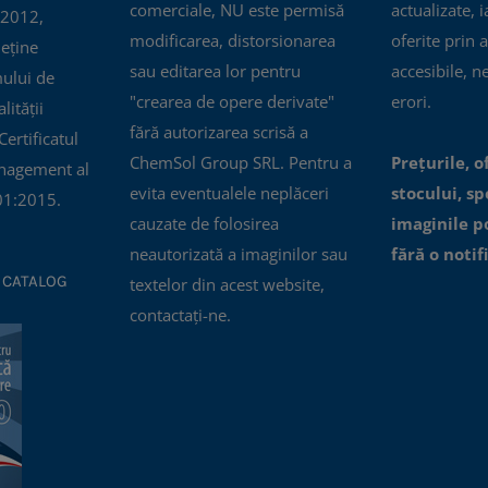
comerciale, NU este permisă
actualizate, i
 2012,
modificarea, distorsionarea
oferite prin a
eține
sau editarea lor pentru
accesibile, n
mului de
"crearea de opere derivate"
erori.
ității
fără autorizarea scrisă a
ertificatul
ChemSol Group SRL. Pentru a
Prețurile, o
nagement al
evita eventualele neplăceri
stocului, spe
01:2015.
cauzate de folosirea
imaginile p
neautorizată a imaginilor sau
fără o notif
 CATALOG
textelor din acest website,
contactați-ne.