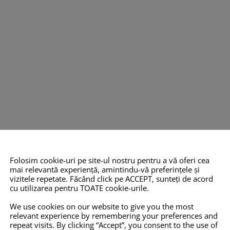
Folosim cookie-uri pe site-ul nostru pentru a vă oferi cea
mai relevantă experiență, amintindu-vă preferințele și
vizitele repetate. Făcând click pe ACCEPT, sunteți de acord
cu utilizarea pentru TOATE cookie-urile.
We use cookies on our website to give you the most
relevant experience by remembering your preferences and
repeat visits. By clicking “Accept”, you consent to the use of