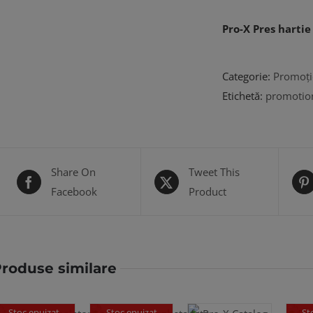
Pro-X Pres hartie
Categorie:
Promoți
Etichetă:
promotio
Share On
Tweet This
Facebook
Product
roduse similare
Stoc epuizat
Stoc epuizat
St