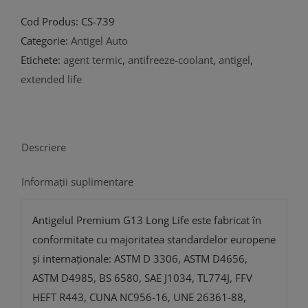
G13
-36°C
Cod Produs:
CS-739
1L
Categorie:
Antigel Auto
Etichete:
agent termic
,
antifreeze-coolant
,
antigel
,
extended life
Descriere
Informații suplimentare
Antigelul Premium G13 Long Life este fabricat în
conformitate cu majoritatea standardelor europene
și internaționale: ASTM D 3306, ASTM D4656,
ASTM D4985, BS 6580, SAE J1034, TL774J, FFV
HEFT R443, CUNA NC956-16, UNE 26361-88,