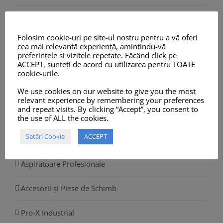
Odorizante Auto
Folosim cookie-uri pe site-ul nostru pentru a vă oferi
Lichid Spălare Parbriz
cea mai relevantă experiență, amintindu-vă
preferințele și vizitele repetate. Făcând click pe
ACCEPT, sunteți de acord cu utilizarea pentru TOATE
Antigel Auto
cookie-urile.
Prosoape din Microfibre, Chamois și Role Hârtie
We use cookies on our website to give you the most
relevant experience by remembering your preferences
and repeat visits. By clicking “Accept”, you consent to
Sisteme Dozare și Spumare
the use of ALL the cookies.
Setări Cookie
ACCEPT
Aparate de Spălat
Aspiratoare Profesionale
Accesorii și Piese de Schimb
Pro-X Industrial