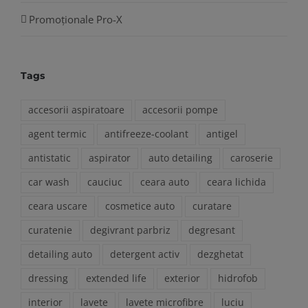
Promoționale Pro-X
Tags
accesorii aspiratoare
accesorii pompe
agent termic
antifreeze-coolant
antigel
antistatic
aspirator
auto detailing
caroserie
car wash
cauciuc
ceara auto
ceara lichida
ceara uscare
cosmetice auto
curatare
curatenie
degivrant parbriz
degresant
detailing auto
detergent activ
dezghetat
dressing
extended life
exterior
hidrofob
interior
lavete
lavete microfibre
luciu