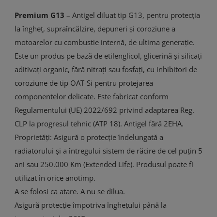
Premium G13
– Antigel diluat tip G13, pentru protecția
la îngheț, supraîncălzire, depuneri și coroziune a
motoarelor cu combustie internă, de ultima generație.
Este un produs pe bază de etilenglicol, glicerină și silicați
aditivați organic, fără nitrați sau fosfați, cu inhibitori de
coroziune de tip OAT-Si pentru protejarea
componentelor delicate. Este fabricat conform
Regulamentului (UE) 2022/692 privind adaptarea Reg.
CLP la progresul tehnic (ATP 18). Antigel fără 2EHA.
Proprietăţi: Asigură o protecție îndelungată a
radiatorului și a întregului sistem de răcire de cel puțin 5
ani sau 250.000 Km (Extended Life). Produsul poate fi
utilizat în orice anotimp.
A se folosi ca atare. A nu se dilua.
Asigură protecție împotriva înghețului până la