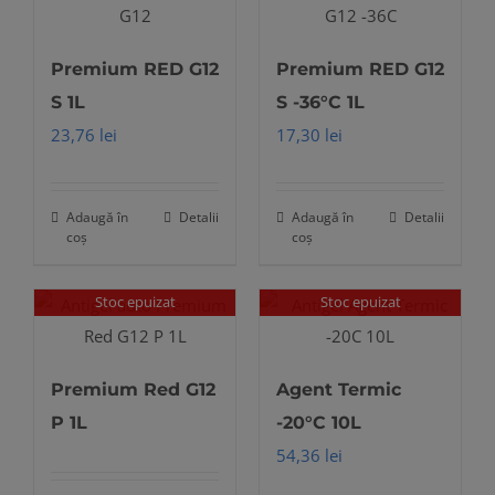
Premium RED G12
Premium RED G12
S 1L
S -36°C 1L
23,76
lei
17,30
lei
Adaugă în
Detalii
Adaugă în
Detalii
coș
coș
Stoc epuizat
Stoc epuizat
Premium Red G12
Agent Termic
P 1L
-20°C 10L
54,36
lei