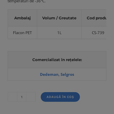
temperaturi de -36°C.
Ambalaj
Volum / Greutate
Cod produs
Flacon PET
1L
CS-739
Comercializat în rețelele:
Dedeman
,
Selgros
ADAUGĂ ÎN COȘ
Cantitate
Premium