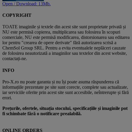
Open / Download: 13Mb.
COPYRIGHT
TOATE imaginile și textele din acest site sunt proprietate privată și
NU este permisă copierea, multiplicarea sau folosirea în scopuri
comerciale, NU este permisă modificarea, distorsionarea sau editarea
lor pentru "crearea de opere derivate" fără autorizarea scrisă a
ChemSol Group SRL. Pentru a evita eventualele neplăceri cauzate
de folosirea neautorizată a imaginilor sau textelor din acest website,
contactați-ne.
INFO
Pro-X.ro nu poate garanta și nu își poate asuma răspunderea că
informațiile prezentate pe site sunt corecte, complete sau actualizate,
iar serviciile oferite prin acest site sunt accesibile, neîntrerupte și fără
erori.
Prețurile, ofertele, situația stocului, specificațiile și imaginile pot
fi schimbate fără o notificare prealabilă.
ONLINE ORDERS