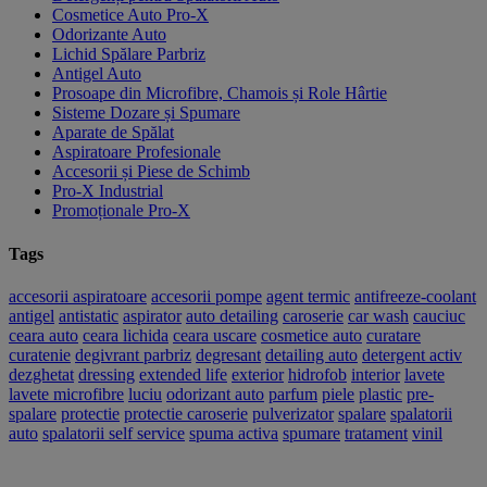
Cosmetice Auto Pro-X
Odorizante Auto
Lichid Spălare Parbriz
Antigel Auto
Prosoape din Microfibre, Chamois și Role Hârtie
Sisteme Dozare și Spumare
Aparate de Spălat
Aspiratoare Profesionale
Accesorii și Piese de Schimb
Pro-X Industrial
Promoționale Pro-X
Tags
accesorii aspiratoare
accesorii pompe
agent termic
antifreeze-coolant
antigel
antistatic
aspirator
auto detailing
caroserie
car wash
cauciuc
ceara auto
ceara lichida
ceara uscare
cosmetice auto
curatare
curatenie
degivrant parbriz
degresant
detailing auto
detergent activ
dezghetat
dressing
extended life
exterior
hidrofob
interior
lavete
lavete microfibre
luciu
odorizant auto
parfum
piele
plastic
pre-
spalare
protectie
protectie caroserie
pulverizator
spalare
spalatorii
auto
spalatorii self service
spuma activa
spumare
tratament
vinil