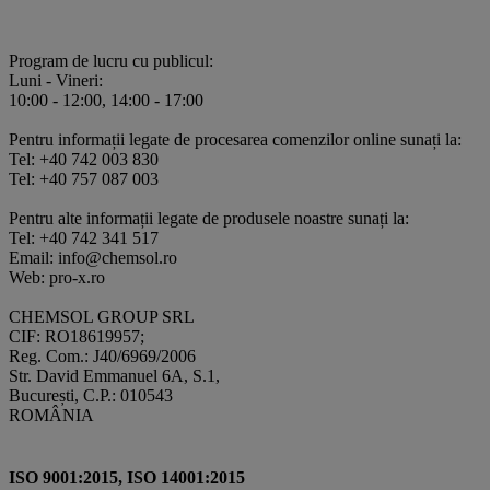
Program de lucru cu publicul:
Luni - Vineri:
10:00 - 12:00, 14:00 - 17:00
Pentru informații legate de procesarea comenzilor online sunați la:
Tel: +40 742 003 830
Tel: +40 757 087 003
Pentru alte informații legate de produsele noastre sunați la:
Tel: +40 742 341 517
Email: info@chemsol.ro
Web: pro-x.ro
CHEMSOL GROUP SRL
CIF: RO18619957;
Reg. Com.: J40/6969/2006
Str. David Emmanuel 6A, S.1,
București, C.P.: 010543
ROMÂNIA
ISO 9001:2015, ISO 14001:2015