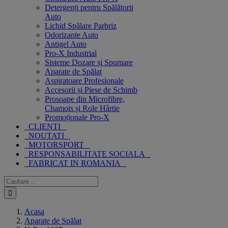
Detergenți pentru Spălătorii
Auto
Lichid Spălare Parbriz
Odorizante Auto
Antigel Auto
Pro-X Industrial
Sisteme Dozare și Spumare
Aparate de Spălat
Aspiratoare Profesionale
Accesorii și Piese de Schimb
Prosoape din Microfibre,
Chamois și Role Hârtie
Promoționale Pro-X
CLIENTI
NOUTATI
MOTORSPORT
RESPONSABILITATE SOCIALA
FABRICAT IN ROMANIA
Cautare...
Acasa
Aparate de Spălat