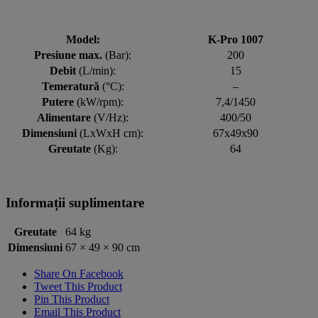
Model
:
K-Pro 1007
Presiune max.
(Bar):
200
Debit
(L/min):
15
Temeratură
(°C):
–
Putere
(kW/rpm):
7,4/1450
Alimentare
(V/Hz):
400/50
Dimensiuni
(LxWxH cm):
67x49x90
Greutate
(Kg):
64
Informații suplimentare
Greutate
64 kg
Dimensiuni
67 × 49 × 90 cm
Share On Facebook
Tweet This Product
Pin This Product
Email This Product