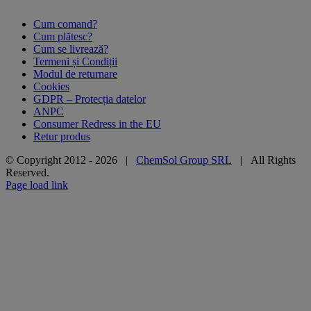
Cum comand?
Cum plătesc?
Cum se livrează?
Termeni și Condiții
Modul de returnare
Cookies
GDPR – Protecția datelor
ANPC
Consumer Redress in the EU
Retur produs
© Copyright 2012 -
2026 |
ChemSol Group SRL
| All Rights
Reserved.
Page load link
Go
to
Top