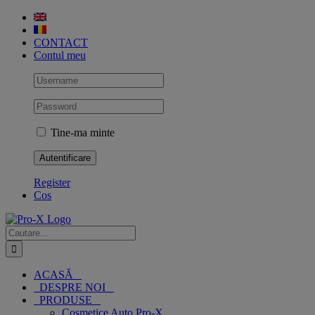
Skip
to
content
CONTACT
Contul meu
Tine-ma minte
Register
Cos
Cautare...
ACASĂ
DESPRE NOI
PRODUSE
Cosmetice Auto Pro-X