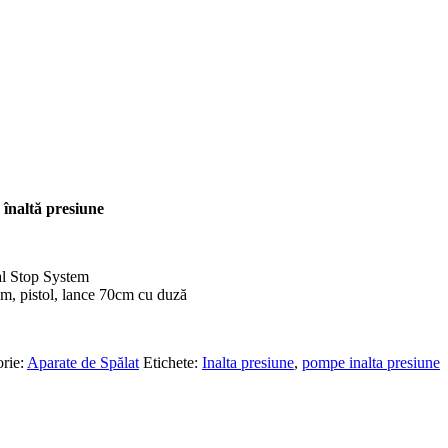
înaltă presiune
tal Stop System
m, pistol, lance 70cm cu duză
rie:
Aparate de Spălat
Etichete:
Inalta presiune
,
pompe inalta presiune