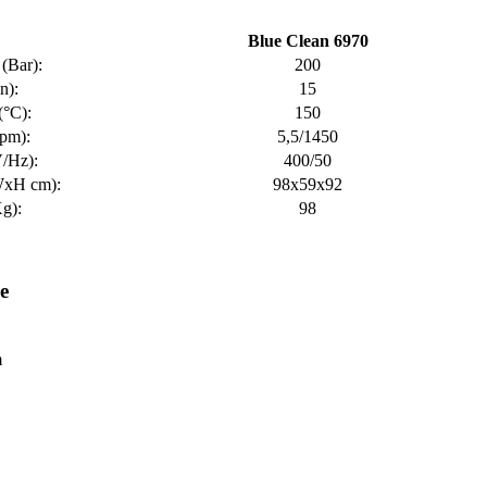
Blue Clean 6970
(Bar):
200
n):
15
(°C):
150
pm):
5,5/1450
/Hz):
400/50
xH cm):
98x59x92
g):
98
e
m