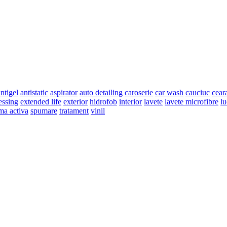
ntigel
antistatic
aspirator
auto detailing
caroserie
car wash
cauciuc
cear
essing
extended life
exterior
hidrofob
interior
lavete
lavete microfibre
lu
ma activa
spumare
tratament
vinil