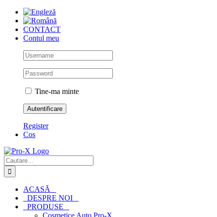
Skip
to
content
CONTACT
Contul meu
Tine-ma minte
Register
Cos
Cautare...
ACASĂ
DESPRE NOI
PRODUSE
Cosmetice Auto Pro-X