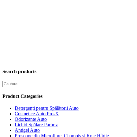
Search products
Product Categories
Detergenți pentru Spălătorii Auto
Cosmetice Auto Pro-X
Odorizante Auto
Lichid Spălare Parbriz
Antigel Auto
Prosoape din Microfibre, Chamois și Role Hârtie