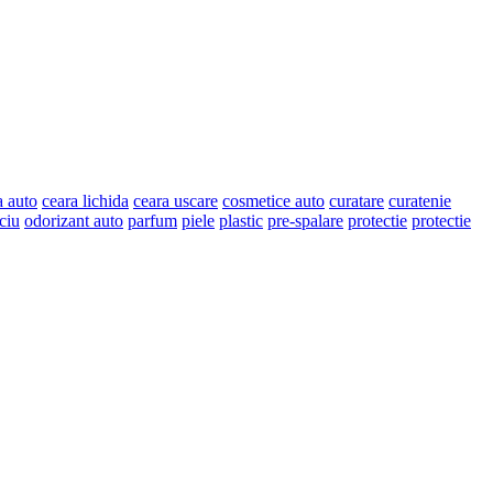
a auto
ceara lichida
ceara uscare
cosmetice auto
curatare
curatenie
ciu
odorizant auto
parfum
piele
plastic
pre-spalare
protectie
protectie