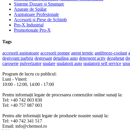
Sisteme Dozare și Spumare
Aparate de Spălat
Aspiratoare Profesionale
Accesorii și Piese de Schimb
Pro-X Industrial
Promoționale Pro-X
Tags
accesorii aspiratoare
accesorii pompe
agent termic
antifreeze-coolant
a
degivrant parbriz
degresant
detailing auto
detergent activ
dezghetat
dr
caroserie
pulverizator
spalare
spalatorii auto
spalatorii self service
spu
Program de lucru cu publicul:
Luni - Vineri:
10:00 - 12:00, 14:00 - 17:00
Pentru informații legate de procesarea comenzilor online sunați la:
Tel: +40 742 003 830
Tel: +40 757 087 003
Pentru alte informații legate de produsele noastre sunați la:
Tel: +40 742 341 517
Email: info@chemsol.ro