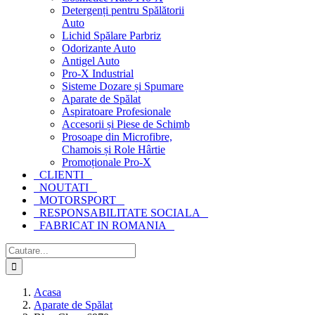
Detergenți pentru Spălătorii
Auto
Lichid Spălare Parbriz
Odorizante Auto
Antigel Auto
Pro-X Industrial
Sisteme Dozare și Spumare
Aparate de Spălat
Aspiratoare Profesionale
Accesorii și Piese de Schimb
Prosoape din Microfibre,
Chamois și Role Hârtie
Promoționale Pro-X
CLIENTI
NOUTATI
MOTORSPORT
RESPONSABILITATE SOCIALA
FABRICAT IN ROMANIA
Cautare...
Acasa
Aparate de Spălat