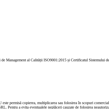
i de Management al Calității ISO9001:2015 și Certificatul Sistemulu
U este permisă copierea, multiplicarea sau folosirea în scopuri comercia
L. Pentru a evita eventualele neplăceri cauzate de folosirea neautorizată