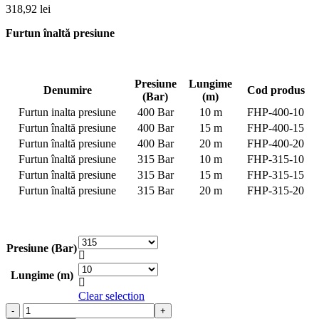
318,92
lei
Furtun înaltă presiune
Presiune
Lungime
Denumire
Cod produs
(Bar)
(m)
Furtun inalta presiune
400 Bar
10 m
FHP-400-10
Furtun înaltă presiune
400 Bar
15 m
FHP-400-15
Furtun înaltă presiune
400 Bar
20 m
FHP-400-20
Furtun înaltă presiune
315 Bar
10 m
FHP-315-10
Furtun înaltă presiune
315 Bar
15 m
FHP-315-15
Furtun înaltă presiune
315 Bar
20 m
FHP-315-20
Presiune (Bar)

Lungime (m)

Clear selection
Cantitate