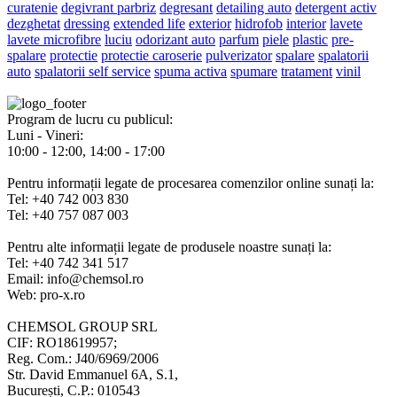
curatenie
degivrant parbriz
degresant
detailing auto
detergent activ
dezghetat
dressing
extended life
exterior
hidrofob
interior
lavete
lavete microfibre
luciu
odorizant auto
parfum
piele
plastic
pre-
spalare
protectie
protectie caroserie
pulverizator
spalare
spalatorii
auto
spalatorii self service
spuma activa
spumare
tratament
vinil
Program de lucru cu publicul:
Luni - Vineri:
10:00 - 12:00, 14:00 - 17:00
Pentru informații legate de procesarea comenzilor online sunați la:
Tel: +40 742 003 830
Tel: +40 757 087 003
Pentru alte informații legate de produsele noastre sunați la:
Tel: +40 742 341 517
Email: info@chemsol.ro
Web: pro-x.ro
CHEMSOL GROUP SRL
CIF: RO18619957;
Reg. Com.: J40/6969/2006
Str. David Emmanuel 6A, S.1,
București, C.P.: 010543