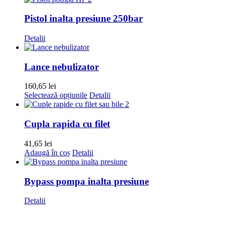
Pistol inalta presiune 250bar
Detalii
Lance nebulizator
160,65
lei
Acest
Selectează opțiunile
Detalii
produs
are
mai
Cupla rapida cu filet
multe
variații.
41,65
lei
Opțiunile
Adaugă în coș
Detalii
pot
fi
alese
Bypass pompa inalta presiune
în
pagina
Detalii
produsului.