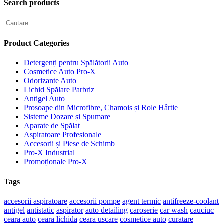
Search products
Product Categories
Detergenți pentru Spălătorii Auto
Cosmetice Auto Pro-X
Odorizante Auto
Lichid Spălare Parbriz
Antigel Auto
Prosoape din Microfibre, Chamois și Role Hârtie
Sisteme Dozare și Spumare
Aparate de Spălat
Aspiratoare Profesionale
Accesorii și Piese de Schimb
Pro-X Industrial
Promoționale Pro-X
Tags
accesorii aspiratoare
accesorii pompe
agent termic
antifreeze-coolant
antigel
antistatic
aspirator
auto detailing
caroserie
car wash
cauciuc
ceara auto
ceara lichida
ceara uscare
cosmetice auto
curatare