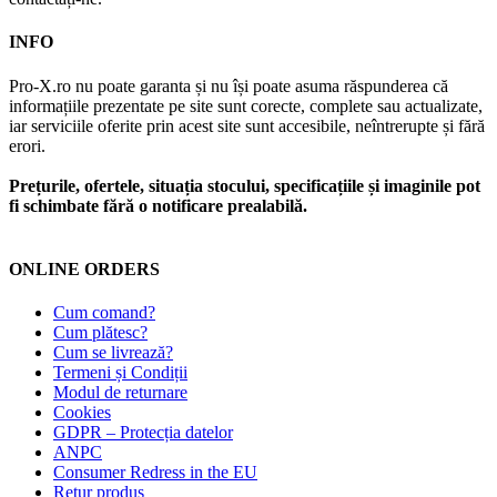
INFO
Pro-X.ro nu poate garanta și nu își poate asuma răspunderea că
informațiile prezentate pe site sunt corecte, complete sau actualizate,
iar serviciile oferite prin acest site sunt accesibile, neîntrerupte și fără
erori.
Prețurile, ofertele, situația stocului, specificațiile și imaginile pot
fi schimbate fără o notificare prealabilă.
ONLINE ORDERS
Cum comand?
Cum plătesc?
Cum se livrează?
Termeni și Condiții
Modul de returnare
Cookies
GDPR – Protecția datelor
ANPC
Consumer Redress in the EU
Retur produs