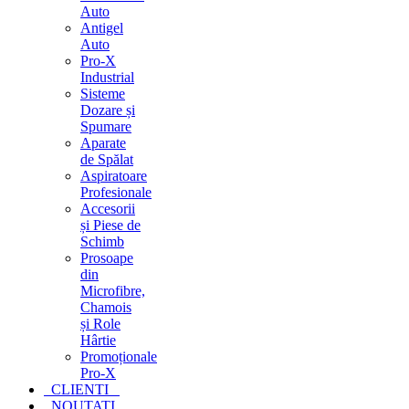
Auto
Antigel
Auto
Pro-X
Industrial
Sisteme
Dozare și
Spumare
Aparate
de Spălat
Aspiratoare
Profesionale
Accesorii
și Piese de
Schimb
Prosoape
din
Microfibre,
Chamois
și Role
Hârtie
Promoționale
Pro-X
CLIENTI
NOUTATI