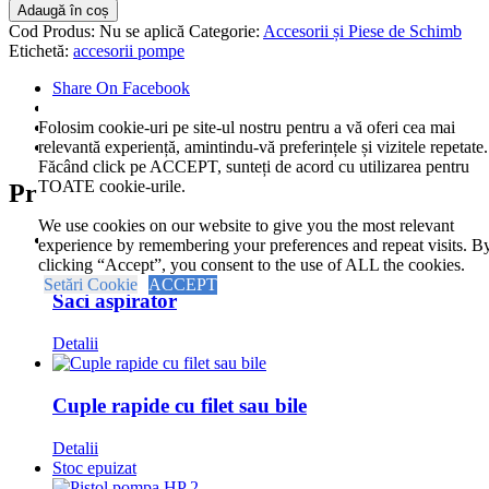
Furtun
Adaugă în coș
inalta
Cod Produs:
Nu se aplică
Categorie:
Accesorii și Piese de Schimb
presiune
Etichetă:
accesorii pompe
Share On Facebook
Tweet This Product
Folosim cookie-uri pe site-ul nostru pentru a vă oferi cea mai
Pin This Product
relevantă experiență, amintindu-vă preferințele și vizitele repetate.
Email This Product
Făcând click pe ACCEPT, sunteți de acord cu utilizarea pentru
TOATE cookie-urile.
Produse similare
We use cookies on our website to give you the most relevant
Stoc epuizat
experience by remembering your preferences and repeat visits. B
clicking “Accept”, you consent to the use of ALL the cookies.
Setări Cookie
ACCEPT
Saci aspirator
Detalii
Cuple rapide cu filet sau bile
Detalii
Stoc epuizat