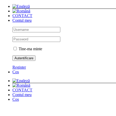
Skip
to
content
CONTACT
Contul meu
Tine-ma minte
Register
Cos
CONTACT
Contul meu
Cos