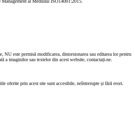
i de Management al Mediului ISO14001:2015.
le, NU este permisă modificarea, distorsionarea sau editarea lor pentru
 a imaginilor sau textelor din acest website, contactați-ne.
e oferite prin acest site sunt accesibile, neîntrerupte și fără erori.