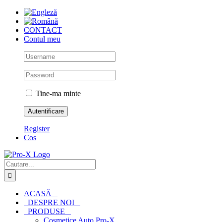
Skip
to
content
CONTACT
Contul meu
Tine-ma minte
Register
Cos
Cautare...
ACASĂ
DESPRE NOI
PRODUSE
Cosmetice Auto Pro-X