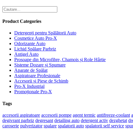
Product Categories
Detergenți pentru Spălătorii Auto
Cosmetice Auto Pro-X
Odorizante Auto
Lichid Spălare Parbriz
Antigel Auto
Prosoape din Microfibre, Chamois și Role Hârtie
Sisteme Dozare și Spumare
Aparate de Spălat
Aspiratoare Profesionale
Accesorii și Piese de Schimb
Pro-X Industrial
Promoționale Pro-X
Tags
accesorii aspiratoare
accesorii pompe
agent termic
antifreeze-coolant
a
degivrant parbriz
degresant
detailing auto
detergent activ
dezghetat
dr
caroserie
pulverizator
spalare
spalatorii auto
spalatorii self service
spu