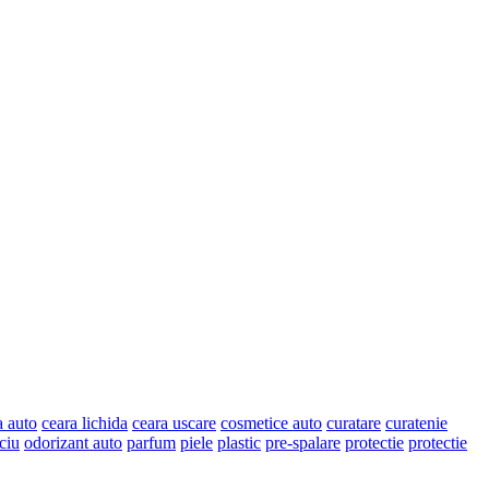
în
pagina
produsului.
a auto
ceara lichida
ceara uscare
cosmetice auto
curatare
curatenie
ciu
odorizant auto
parfum
piele
plastic
pre-spalare
protectie
protectie