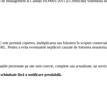
i de Management al Calității ISO9001:2015 și Certificatul Sistemulu
U este permisă copierea, multiplicarea sau folosirea în scopuri comercia
L. Pentru a evita eventualele neplăceri cauzate de folosirea neautorizată
le prezentate pe site sunt corecte, complete sau actualizate, iar serviciil
 fi schimbate fără o notificare prealabilă.