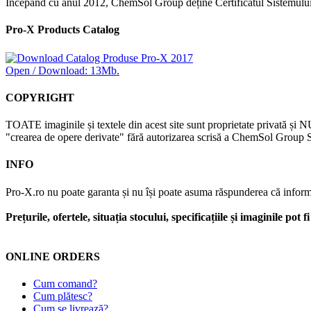
Începând cu anul 2012, ChemSol Group deține Certificatul Sistemulu
Pro-X Products Catalog
Open / Download: 13Mb.
COPYRIGHT
TOATE imaginile și textele din acest site sunt proprietate privată și N
"crearea de opere derivate" fără autorizarea scrisă a ChemSol Group SR
INFO
Pro-X.ro nu poate garanta și nu își poate asuma răspunderea că informații
Prețurile, ofertele, situația stocului, specificațiile și imaginile pot
ONLINE ORDERS
Cum comand?
Cum plătesc?
Cum se livrează?