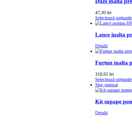
Duze inalta pr
47,30
lei
Selectează opțiunile
Lance inalta pr
Detalii
Furtun inalta 
318,92
lei
Selectează opțiunile
Stoc epuizat
Kit supape pom
Detalii