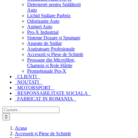
Detergenți pentru Spălătorii
Auto
Lichid Spălare Parbriz
Odorizante Auto
Antigel Auto
Pro-X Industrial
Sisteme Dozare și Spumare
Aparate de Spălat
Aspiratoare Profesionale
Accesorii și Piese de Schimb
Prosoape din Microfibre,
Chamois și Role Hârtie
Promoționale Pro-X
CLIENTI
NOUTATI
MOTORSPORT
RESPONSABILITATE SOCIALA
FABRICAT IN ROMANIA
Cautare...
Acasa
Accesorii și Piese de Schimb