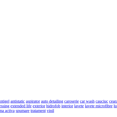
ntigel
antistatic
aspirator
auto detailing
caroserie
car wash
cauciuc
cear
essing
extended life
exterior
hidrofob
interior
lavete
lavete microfibre
lu
ma activa
spumare
tratament
vinil