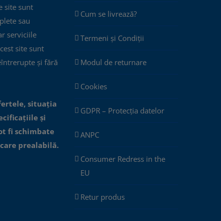
 site sunt
Cum se livrează?
plete sau
ar serviciile
Termeni și Condiții
cest site sunt
eîntrerupte și fără
Modul de returnare
Cookies
fertele, situația
GDPR – Protecția datelor
cificațiile și
ot fi schimbate
ANPC
icare prealabilă.
Consumer Redress in the
EU
Retur produs