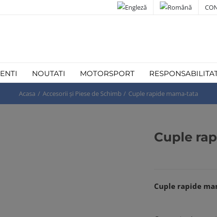
CON
IENTI
NOUTATI
MOTORSPORT
RESPONSABILITA
Acasa
Accesorii și Piese de Schimb
Cuple rapide mama-tata
Cuple ra
Cuple rapide ma