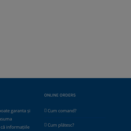
ONLINE ORDERS
poate garanta și
Cum comand?
 asuma
Cum plătesc?
că informațiile