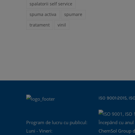
spalatorii self service
spuma activa
spumare
tratament
vinil
ISO 9001:2015, IS
Program de lucru cu publicul:
Începând cu anul
Luni - Vineri:
ChemSol Group d