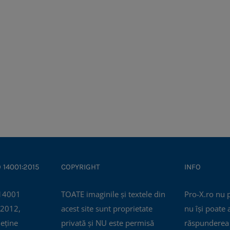
O 14001:2015
COPYRIGHT
INFO
TOATE imaginile și textele din
Pro-X.ro nu 
 2012,
acest site sunt proprietate
nu își poate
eține
privată și NU este permisă
răspunderea 