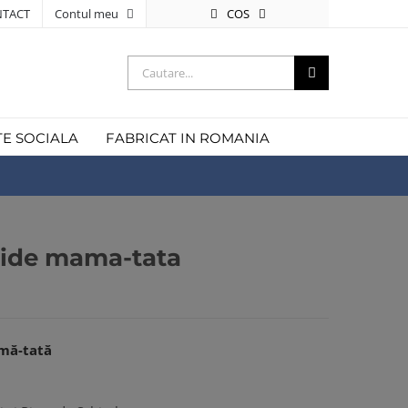
COS
TACT
Contul meu
Cautare...
TE SOCIALA
FABRICAT IN ROMANIA
pide mama-tata
mă-tată