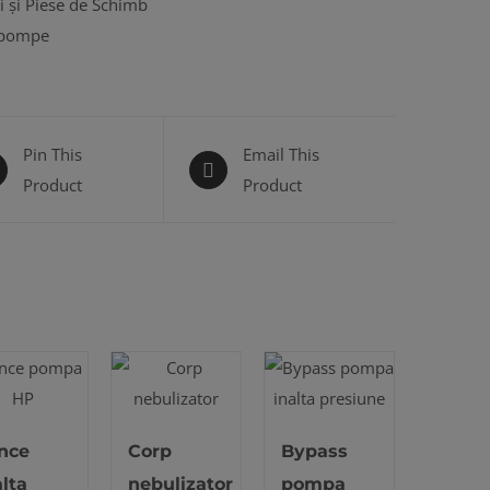
i și Piese de Schimb
 pompe
Pin This
Email This
Product
Product
nce
Corp
Bypass
alta
nebulizator
pompa