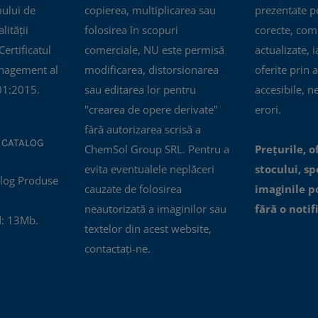
mului de
copierea, multiplicarea sau
prezentate pe
ității
folosirea în scopuri
corecte, com
ertificatul
comerciale, NU este permisă
actualizate, i
nagement al
modificarea, distorsionarea
oferite prin a
01:2015.
sau editarea lor pentru
accesibile, n
"crearea de opere derivate"
erori.
fără autorizarea scrisă a
 CATALOG
ChemSol Group SRL. Pentru a
Prețurile, o
evita eventualele neplăceri
stocului, spe
cauzate de folosirea
imaginile p
neautorizată a imaginilor sau
fără o notif
: 13Mb.
textelor din acest website,
contactați-ne.