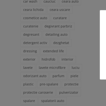
car wash
cauciuc
ceara auto
ceara lichida
ceara uscare
cosmetice auto
curatare
curatenie
degivrant parbriz
degresant
detailing auto
detergent activ
dezghetat
dressing
extended life
exterior
hidrofob
interior
lavete
lavete microfibre
luciu
odorizant auto
parfum
piele
plastic
pre-spalare
protectie
protectie caroserie
pulverizator
spalare
spalatorii auto