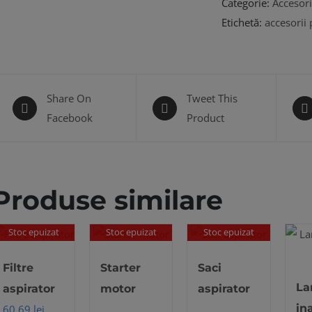
Categorie:
Accesori
Etichetă:
accesorii
Share On
Tweet This
Facebook
Product
Produse similare
Stoc epuizat
Stoc epuizat
Stoc epuizat
Filtre
Starter
Saci
La
aspirator
motor
aspirator
in
60,69
lei