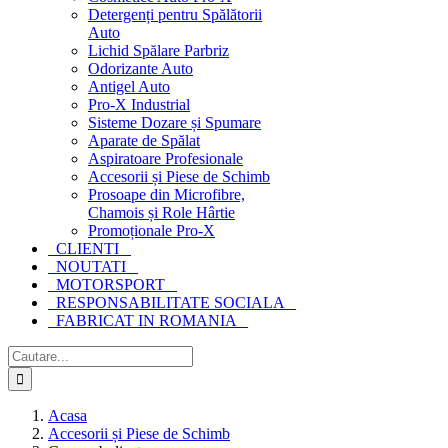
Detergenți pentru Spălătorii
Auto
Lichid Spălare Parbriz
Odorizante Auto
Antigel Auto
Pro-X Industrial
Sisteme Dozare și Spumare
Aparate de Spălat
Aspiratoare Profesionale
Accesorii și Piese de Schimb
Prosoape din Microfibre,
Chamois și Role Hârtie
Promoționale Pro-X
CLIENTI
NOUTATI
MOTORSPORT
RESPONSABILITATE SOCIALA
FABRICAT IN ROMANIA
Cautare...
Acasa
Accesorii și Piese de Schimb