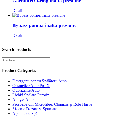
Garnituri O-ring inalta presiune
Detalii
Bypass pompa inalta presiune
Detalii
Search products
Product Categories
Detergenți pentru Spălătorii Auto
Cosmetice Auto Pro-X
Odorizante Auto
Lichid Spălare Parbriz
Antigel Auto
Prosoape din Microfibre, Chamois și Role Hârtie
Sisteme Dozare și Spumare
Aparate de Spălat