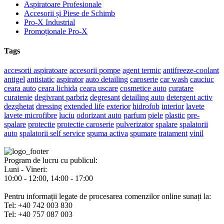
Aspiratoare Profesionale
Accesorii și Piese de Schimb
Pro-X Industrial
Promoționale Pro-X
Tags
accesorii aspiratoare
accesorii pompe
agent termic
antifreeze-coolant
antigel
antistatic
aspirator
auto detailing
caroserie
car wash
cauciuc
ceara auto
ceara lichida
ceara uscare
cosmetice auto
curatare
curatenie
degivrant parbriz
degresant
detailing auto
detergent activ
dezghetat
dressing
extended life
exterior
hidrofob
interior
lavete
lavete microfibre
luciu
odorizant auto
parfum
piele
plastic
pre-
spalare
protectie
protectie caroserie
pulverizator
spalare
spalatorii
auto
spalatorii self service
spuma activa
spumare
tratament
vinil
Program de lucru cu publicul:
Luni - Vineri:
10:00 - 12:00, 14:00 - 17:00
Pentru informații legate de procesarea comenzilor online sunați la:
Tel: +40 742 003 830
Tel: +40 757 087 003