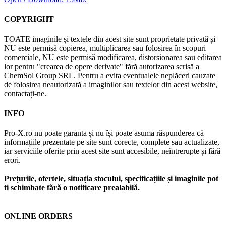
COPYRIGHT
TOATE imaginile și textele din acest site sunt proprietate privată și
NU este permisă copierea, multiplicarea sau folosirea în scopuri
comerciale, NU este permisă modificarea, distorsionarea sau editarea
lor pentru "crearea de opere derivate" fără autorizarea scrisă a
ChemSol Group SRL. Pentru a evita eventualele neplăceri cauzate
de folosirea neautorizată a imaginilor sau textelor din acest website,
contactați-ne.
INFO
Pro-X.ro nu poate garanta și nu își poate asuma răspunderea că
informațiile prezentate pe site sunt corecte, complete sau actualizate,
iar serviciile oferite prin acest site sunt accesibile, neîntrerupte și fără
erori.
Prețurile, ofertele, situația stocului, specificațiile și imaginile pot
fi schimbate fără o notificare prealabilă.
ONLINE ORDERS