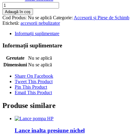
Cantitate
Corp
Adaugă în coș
nebulizator
Cod Produs:
Nu se aplică
Categorie:
Accesorii și Piese de Schimb
Etichetă:
accesorii nebulizator
Informații suplimentare
Informații suplimentare
Greutate
Nu se aplică
Dimensiuni
Nu se aplică
Share On Facebook
Tweet This Product
Pin This Product
Email This Product
Produse similare
Lance inalta presiune nichel