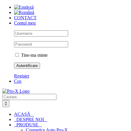
Skip
to
content
CONTACT
Contul meu
Tine-ma minte
Register
Cos
Cautare...
ACASĂ
DESPRE NOI
PRODUSE
Cosmetice Auto Pro-X