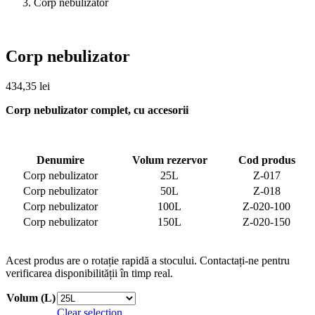
Corp nebulizator
Corp nebulizator
434,35
lei
Corp nebulizator complet, cu accesorii
Denumire
Volum rezervor
Cod produs
Corp nebulizator
25L
Z-017
Corp nebulizator
50L
Z-018
Corp nebulizator
100L
Z-020-100
Corp nebulizator
150L
Z-020-150
Acest produs are o rotație rapidă a stocului. Contactați-ne pentru
verificarea disponibilității în timp real.
Volum (L)
Clear selection