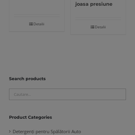
joasa presiune
Opțiunile
pot
Detalii
fi
Detalii
alese
în
pagina
produsului.
Search products
Product Categories
Detergenți pentru Spălătorii Auto