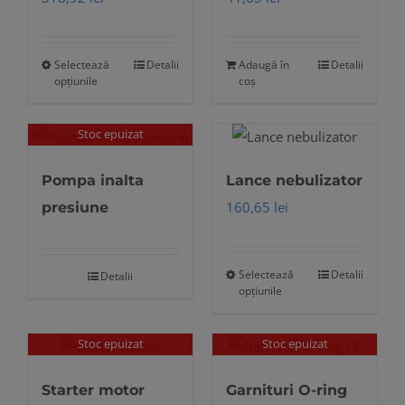
Selectează
Detalii
Adaugă în
Detalii
Acest
opțiunile
coș
produs
are
Stoc epuizat
mai
multe
Pompa inalta
Lance nebulizator
variații.
160,65
lei
presiune
Opțiunile
pot
fi
Selectează
Detalii
Detalii
Acest
opțiunile
alese
produs
în
are
Stoc epuizat
Stoc epuizat
pagina
mai
produsului.
multe
Starter motor
Garnituri O-ring
variații.