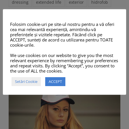
dressing
extended life
exterior
hidrofob
interior
lavete
lavete microfibre
luciu
odorizant auto
parfum
piele
plastic
Folosim cookie-uri pe site-ul nostru pentru a vă oferi
cea mai relevantă experiență, amintindu-vă
pre-spalare
protectie
protectie caroserie
preferințele și vizitele repetate. Făcând click pe
ACCEPT, sunteți de acord cu utilizarea pentru TOATE
pulverizator
spalare
spalatorii auto
cookie-urile.
spalatorii self service
spuma activa
spumare
We use cookies on our website to give you the most
relevant experience by remembering your preferences
tratament
vinil
and repeat visits. By clicking “Accept”, you consent to
the use of ALL the cookies.
Setări Cookie
ACCEPT