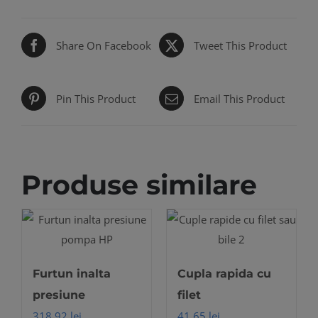
Share On Facebook
Tweet This Product
Pin This Product
Email This Product
Produse similare
Furtun inalta
Cupla rapida cu
presiune
filet
318,92
lei
41,65
lei