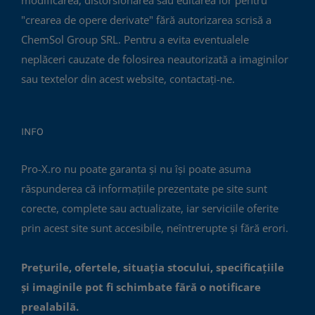
modificarea, distorsionarea sau editarea lor pentru
"crearea de opere derivate" fără autorizarea scrisă a
ChemSol Group SRL. Pentru a evita eventualele
neplăceri cauzate de folosirea neautorizată a imaginilor
sau textelor din acest website, contactați-ne.
INFO
Pro-X.ro nu poate garanta și nu își poate asuma
răspunderea că informațiile prezentate pe site sunt
corecte, complete sau actualizate, iar serviciile oferite
prin acest site sunt accesibile, neîntrerupte și fără erori.
Prețurile, ofertele, situația stocului, specificațiile
și imaginile pot fi schimbate fără o notificare
prealabilă.