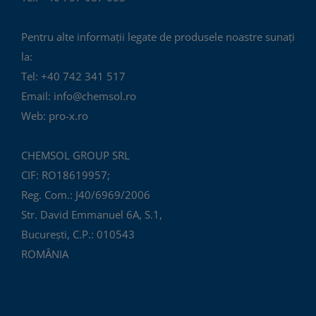
Pentru alte informații legate de produsele noastre sunați
la:
Tel: +40 742 341 517
Email: info@chemsol.ro
Web: pro-x.ro
CHEMSOL GROUP SRL
CIF: RO18619957;
Reg. Com.: J40/6969/2006
Str. David Emmanuel 6A, S.1,
București, C.P.: 010543
ROMÂNIA