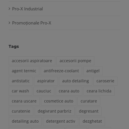
Pro-X Industrial
Promoționale Pro-X
Tags
accesorii aspiratoare
accesorii pompe
agent termic
antifreeze-coolant
antigel
antistatic
aspirator
auto detailing
caroserie
car wash
cauciuc
ceara auto
ceara lichida
ceara uscare
cosmetice auto
curatare
curatenie
degivrant parbriz
degresant
detailing auto
detergent activ
dezghetat