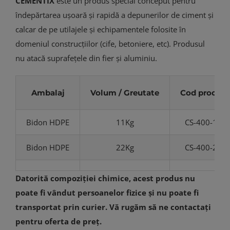
CEMENTIX
este un produs special conceput pentru
îndepărtarea ușoară și rapidă a depunerilor de ciment și
calcar de pe utilajele și echipamentele folosite în
domeniul construcțiilor (cife, betoniere, etc). Produsul
nu atacă suprafețele din fier și aluminiu.
Ambalaj
Volum / Greutate
Cod produs
Bidon HDPE
11Kg
CS-400-11
Bidon HDPE
22Kg
CS-400-22
Datorită compoziției chimice, acest produs nu
poate fi vândut persoanelor fizice și nu poate fi
transportat prin curier. Vă rugăm să ne contactați
pentru oferta de preț.