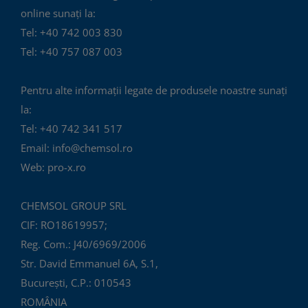
online sunați la:
Tel: +40 742 003 830
Tel: +40 757 087 003
Pentru alte informații legate de produsele noastre sunați
la:
Tel: +40 742 341 517
Email: info@chemsol.ro
Web: pro-x.ro
CHEMSOL GROUP SRL
CIF: RO18619957;
Reg. Com.: J40/6969/2006
Str. David Emmanuel 6A, S.1,
București, C.P.: 010543
ROMÂNIA