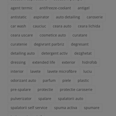
agent termic
antifreeze-coolant
antigel
antistatic
aspirator
auto detailing
caroserie
car wash
cauciuc
ceara auto
ceara lichida
ceara uscare
cosmetice auto
curatare
curatenie
degivrant parbriz
degresant
detailing auto
detergent activ
dezghetat
dressing
extended life
exterior
hidrofob
interior
lavete
lavete microfibre
luciu
odorizant auto
parfum
piele
plastic
pre-spalare
protectie
protectie caroserie
pulverizator
spalare
spalatorii auto
spalatorii self service
spuma activa
spumare