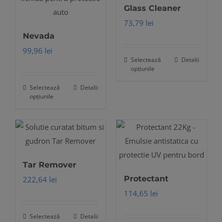
Glass Cleaner
73,79
lei
Nevada
99,96
lei
Selectează
Detalii
Acest
opțiunile
produs
Selectează
Detalii
Acest
are
opțiunile
produs
mai
are
multe
mai
variații.
multe
Opțiunile
variații.
pot
Tar Remover
Opțiunile
fi
Protectant
222,64
lei
pot
alese
114,65
lei
fi
în
alese
pagina
Selectează
Detalii
Acest