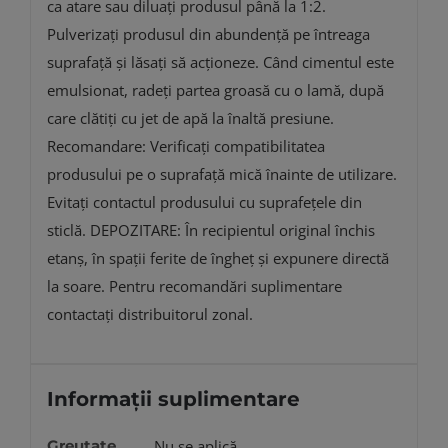
ca atare sau diluați produsul până la 1:2.
Pulverizați produsul din abundență pe întreaga
suprafață și lăsați să acționeze. Când cimentul este
emulsionat, radeți partea groasă cu o lamă, după
care clătiți cu jet de apă la înaltă presiune.
Recomandare: Verificați compatibilitatea
produsului pe o suprafață mică înainte de utilizare.
Evitați contactul produsului cu suprafețele din
sticlă. DEPOZITARE: În recipientul original închis
etanș, în spații ferite de îngheţ şi expunere directă
la soare. Pentru recomandări suplimentare
contactați distribuitorul zonal.
Informații suplimentare
Greutate
Nu se aplică