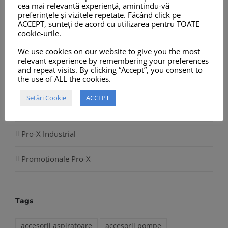
cea mai relevantă experiență, amintindu-vă
Prosoape din Microfibre, Chamois și Role Hârtie
preferințele și vizitele repetate. Făcând click pe
ACCEPT, sunteți de acord cu utilizarea pentru TOATE
cookie-urile.
Sisteme Dozare și Spumare
We use cookies on our website to give you the most
Aparate de Spălat
relevant experience by remembering your preferences
and repeat visits. By clicking “Accept”, you consent to
the use of ALL the cookies.
Aspiratoare Profesionale
Setări Cookie
ACCEPT
Accesorii și Piese de Schimb
Pro-X Industrial
Promoționale Pro-X
Tags
accesorii aspiratoare
accesorii pompe