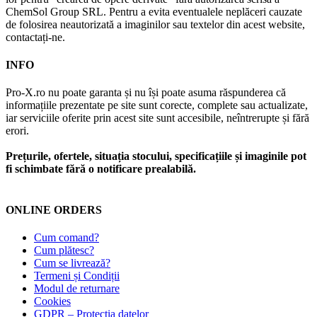
ChemSol Group SRL. Pentru a evita eventualele neplăceri cauzate
de folosirea neautorizată a imaginilor sau textelor din acest website,
contactați-ne.
INFO
Pro-X.ro nu poate garanta și nu își poate asuma răspunderea că
informațiile prezentate pe site sunt corecte, complete sau actualizate,
iar serviciile oferite prin acest site sunt accesibile, neîntrerupte și fără
erori.
Prețurile, ofertele, situația stocului, specificațiile și imaginile pot
fi schimbate fără o notificare prealabilă.
ONLINE ORDERS
Cum comand?
Cum plătesc?
Cum se livrează?
Termeni și Condiții
Modul de returnare
Cookies
GDPR – Protecția datelor