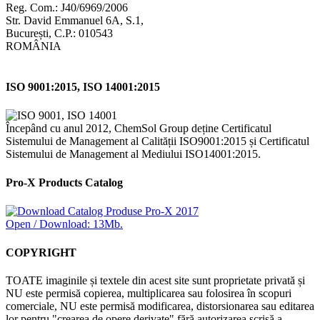
Reg. Com.: J40/6969/2006
Str. David Emmanuel 6A, S.1,
București, C.P.: 010543
ROMÂNIA
ISO 9001:2015, ISO 14001:2015
Începând cu anul 2012, ChemSol Group deține Certificatul
Sistemului de Management al Calității ISO9001:2015 și Certificatul
Sistemului de Management al Mediului ISO14001:2015.
Pro-X Products Catalog
Open / Download: 13Mb.
COPYRIGHT
TOATE imaginile și textele din acest site sunt proprietate privată și
NU este permisă copierea, multiplicarea sau folosirea în scopuri
comerciale, NU este permisă modificarea, distorsionarea sau editarea
lor pentru "crearea de opere derivate" fără autorizarea scrisă a