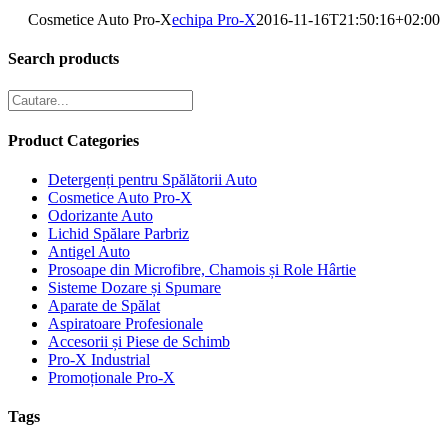
Cosmetice Auto Pro-X
echipa Pro-X
2016-11-16T21:50:16+02:00
Search products
Product Categories
Detergenți pentru Spălătorii Auto
Cosmetice Auto Pro-X
Odorizante Auto
Lichid Spălare Parbriz
Antigel Auto
Prosoape din Microfibre, Chamois și Role Hârtie
Sisteme Dozare și Spumare
Aparate de Spălat
Aspiratoare Profesionale
Accesorii și Piese de Schimb
Pro-X Industrial
Promoționale Pro-X
Tags