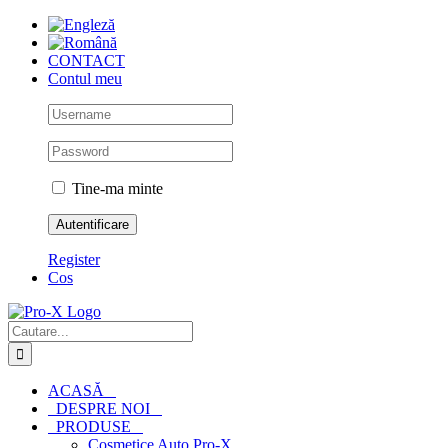
Skip
to
content
CONTACT
Contul meu
Tine-ma minte
Register
Cos
Cautare...
ACASĂ
DESPRE NOI
PRODUSE
Cosmetice Auto Pro-X