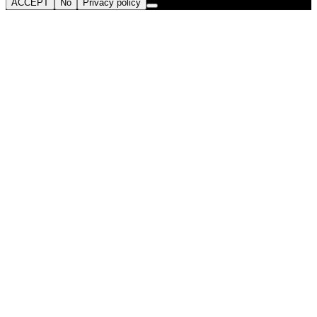
ACCEPT
No
Privacy policy
Go
to
Top