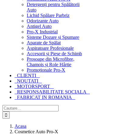
Detergenți pentru Spălătorii
Auto
Lichid Spălare Parbriz
Odorizante Auto
Antigel Auto
Pro-X Industrial
Sisteme Dozare și Spumare
Aparate de Spălat
Aspiratoare Profesionale
Accesorii și Piese de Schimb
Prosoape din Microfibre,
Chamois și Role Hârtie
Promoționale Pro-X
CLIENTI
NOUTATI
MOTORSPORT
RESPONSABILITATE SOCIALA
FABRICAT IN ROMANIA
Cautare...
Acasa
Cosmetice Auto Pro-X