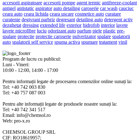
accesorii aspiratoare
accesorii pompe
agent termic
antifreeze-coolant
antigel
antistatic
aspirator
auto detailing
caroserie
car wash
cauciuc
ceara auto
ceara lichida
ceara uscare
cosmetice auto
curatare
curatenie
degivrant parbriz
degresant
detailing auto
detergent activ
dezghetat
dressing
extended life
exterior
hidrofob
interior
lavete
lavete microfibre
luciu
odorizant auto
parfum
piele
plastic
pre-
spalare
protectie
protectie caroserie
pulverizator
spalare
spalatorii
auto
spalatorii self service
spuma activa
spumare
tratament
vinil
Program de lucru cu publicul:
Luni - Vineri:
10:00 - 12:00, 14:00 - 17:00
Pentru informații legate de procesarea comenzilor online sunați la:
Tel: +40 742 003 830
Tel: +40 757 087 003
Pentru alte informații legate de produsele noastre sunați la:
Tel: +40 742 341 517
Email: info@chemsol.ro
Web: pro-x.ro
CHEMSOL GROUP SRL
CIF: RO18619957;