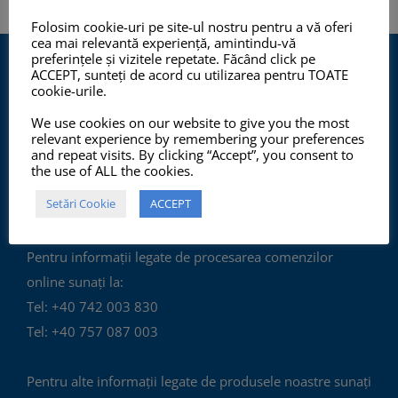
Folosim cookie-uri pe site-ul nostru pentru a vă oferi
cea mai relevantă experiență, amintindu-vă
preferințele și vizitele repetate. Făcând click pe
ACCEPT, sunteți de acord cu utilizarea pentru TOATE
cookie-urile.
We use cookies on our website to give you the most
relevant experience by remembering your preferences
and repeat visits. By clicking “Accept”, you consent to
Program de lucru cu publicul:
the use of ALL the cookies.
Luni - Vineri:
Setări Cookie
ACCEPT
10:00 - 12:00, 14:00 - 17:00
Pentru informații legate de procesarea comenzilor
online sunați la:
Tel: +40 742 003 830
Tel: +40 757 087 003
Pentru alte informații legate de produsele noastre sunați