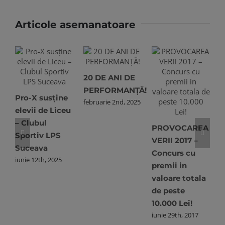
Articole asemanatoare
20 DE ANI DE
R
PERFORMANȚĂ!
Pro-X susține
B
februarie 2nd, 2025
elevii de Liceu
2
– Clubul
R
PROVOCAREA
Sportiv LPS
a
VERII 2017 –
Suceava
Concurs cu
iunie 12th, 2025
premii in
valoare totala
de peste
10.000 Lei!
iunie 29th, 2017