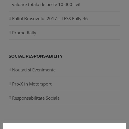
valoare totala de peste 10.000 Lei!
Raliul Brasovului 2017 – TESS Rally 46
Promo Rally
SOCIAL RESPONSABILITY
Noutati si Evenimente
Pro-X in Motorsport
Responsabilitate Sociala