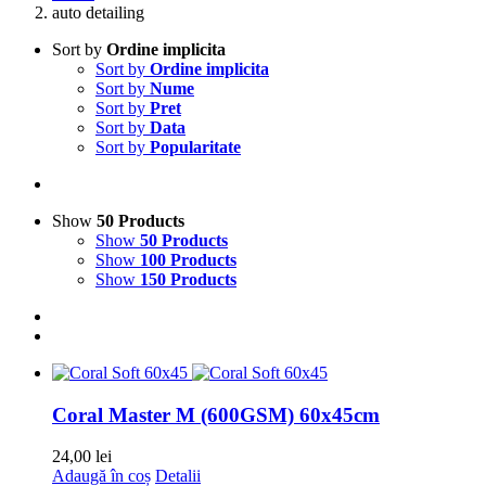
auto detailing
Sort by
Ordine implicita
Sort by
Ordine implicita
Sort by
Nume
Sort by
Pret
Sort by
Data
Sort by
Popularitate
Show
50 Products
Show
50 Products
Show
100 Products
Show
150 Products
Coral Master M (600GSM) 60x45cm
24,00
lei
Adaugă în coș
Detalii