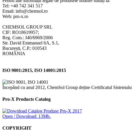
Pentru alte informații legate de produsele noastre sunați la:
Tel: +40 742 341 517
Email: info@chemsol.ro
Web: pro-x.ro
CHEMSOL GROUP SRL
CIF: RO18619957;
Reg. Com.: J40/6969/2006
Str. David Emmanuel 6A, S.1,
București, C.P.: 010543
ROMÂNIA
ISO 9001:2015, ISO 14001:2015
Începând cu anul 2012, ChemSol Group deține Certificatul Sistemulu
Pro-X Products Catalog
Open / Download: 13Mb.
COPYRIGHT