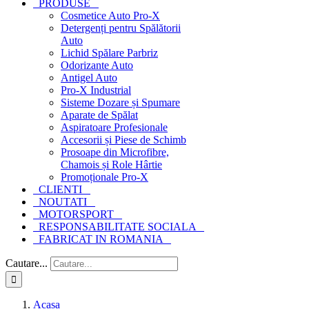
PRODUSE
Cosmetice Auto Pro-X
Detergenți pentru Spălătorii
Auto
Lichid Spălare Parbriz
Odorizante Auto
Antigel Auto
Pro-X Industrial
Sisteme Dozare și Spumare
Aparate de Spălat
Aspiratoare Profesionale
Accesorii și Piese de Schimb
Prosoape din Microfibre,
Chamois și Role Hârtie
Promoționale Pro-X
CLIENTI
NOUTATI
MOTORSPORT
RESPONSABILITATE SOCIALA
FABRICAT IN ROMANIA
Cautare...
Acasa