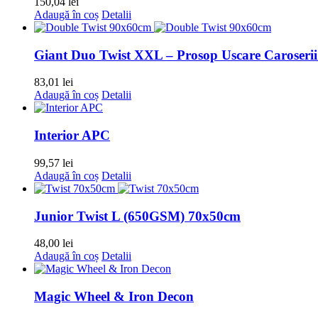
150,04
lei
Adaugă în coș
Detalii
Giant Duo Twist XXL – Prosop Uscare Caroser
83,01
lei
Adaugă în coș
Detalii
Interior APC
99,57
lei
Adaugă în coș
Detalii
Junior Twist L (650GSM) 70x50cm
48,00
lei
Adaugă în coș
Detalii
Magic Wheel & Iron Decon