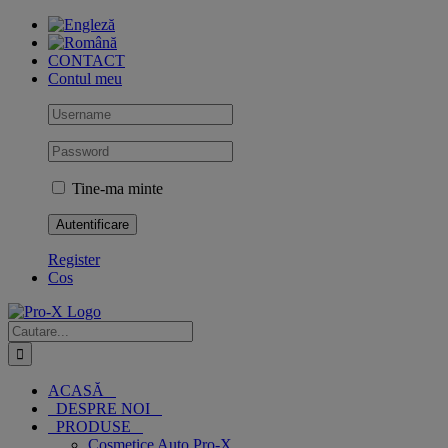
Skip
to
content
CONTACT
Contul meu
Tine-ma minte
Register
Cos
Cautare...
ACASĂ
DESPRE NOI
PRODUSE
Cosmetice Auto Pro-X