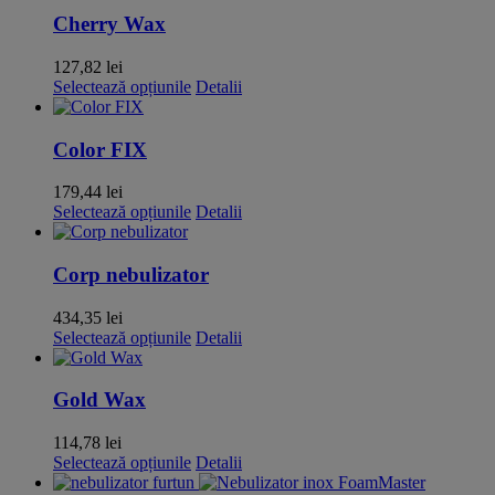
mai
Cherry Wax
multe
variații.
127,82
lei
Opțiunile
Acest
Selectează opțiunile
Detalii
pot
produs
fi
are
alese
mai
Color FIX
în
multe
pagina
variații.
179,44
lei
produsului.
Opțiunile
Acest
Selectează opțiunile
Detalii
pot
produs
fi
are
alese
mai
Corp nebulizator
în
multe
pagina
variații.
434,35
lei
produsului.
Opțiunile
Acest
Selectează opțiunile
Detalii
pot
produs
fi
are
alese
mai
Gold Wax
în
multe
pagina
variații.
114,78
lei
produsului.
Opțiunile
Acest
Selectează opțiunile
Detalii
pot
produs