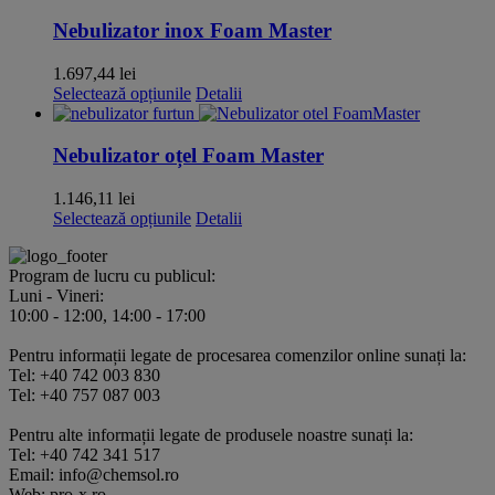
fi
are
alese
mai
Nebulizator inox Foam Master
în
multe
pagina
variații.
1.697,44
lei
produsului.
Opțiunile
Acest
Selectează opțiunile
Detalii
pot
produs
fi
are
alese
mai
Nebulizator oțel Foam Master
în
multe
pagina
variații.
1.146,11
lei
produsului.
Opțiunile
Acest
Selectează opțiunile
Detalii
pot
produs
fi
are
alese
Program de lucru cu publicul:
mai
în
Luni - Vineri:
multe
pagina
10:00 - 12:00, 14:00 - 17:00
variații.
produsului.
Opțiunile
Pentru informații legate de procesarea comenzilor online sunați la:
pot
Tel: +40 742 003 830
fi
Tel: +40 757 087 003
alese
în
Pentru alte informații legate de produsele noastre sunați la:
pagina
Tel: +40 742 341 517
produsului.
Email: info@chemsol.ro
Web: pro-x.ro