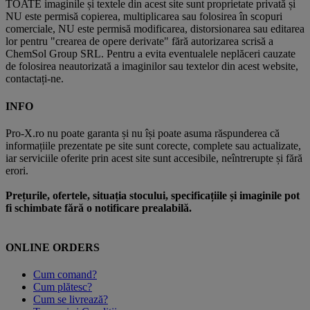
TOATE imaginile și textele din acest site sunt proprietate privată și
NU este permisă copierea, multiplicarea sau folosirea în scopuri
comerciale, NU este permisă modificarea, distorsionarea sau editarea
lor pentru "crearea de opere derivate" fără autorizarea scrisă a
ChemSol Group SRL. Pentru a evita eventualele neplăceri cauzate
de folosirea neautorizată a imaginilor sau textelor din acest website,
contactați-ne.
INFO
Pro-X.ro nu poate garanta și nu își poate asuma răspunderea că
informațiile prezentate pe site sunt corecte, complete sau actualizate,
iar serviciile oferite prin acest site sunt accesibile, neîntrerupte și fără
erori.
Prețurile, ofertele, situația stocului, specificațiile și imaginile pot
fi schimbate fără o notificare prealabilă.
ONLINE ORDERS
Cum comand?
Cum plătesc?
Cum se livrează?