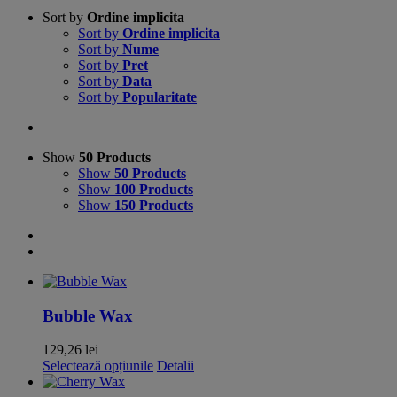
Sort by
Ordine implicita
Sort by
Ordine implicita
Sort by
Nume
Sort by
Pret
Sort by
Data
Sort by
Popularitate
Show
50 Products
Show
50 Products
Show
100 Products
Show
150 Products
Bubble Wax
129,26
lei
Acest
Selectează opțiunile
Detalii
produs
are