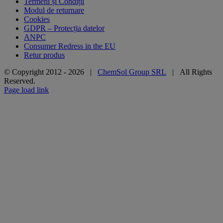
Termeni și Condiții
Modul de returnare
Cookies
GDPR – Protecția datelor
ANPC
Consumer Redress in the EU
Retur produs
© Copyright 2012 -
2026 |
ChemSol Group SRL
| All Rights
Reserved.
Page load link
Go
to
Top