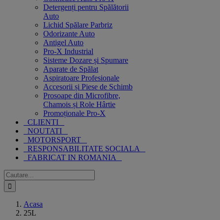
Detergenți pentru Spălătorii
Auto
Lichid Spălare Parbriz
Odorizante Auto
Antigel Auto
Pro-X Industrial
Sisteme Dozare și Spumare
Aparate de Spălat
Aspiratoare Profesionale
Accesorii și Piese de Schimb
Prosoape din Microfibre,
Chamois și Role Hârtie
Promoționale Pro-X
CLIENTI
NOUTATI
MOTORSPORT
RESPONSABILITATE SOCIALA
FABRICAT IN ROMANIA
Cautare...
Acasa
25L