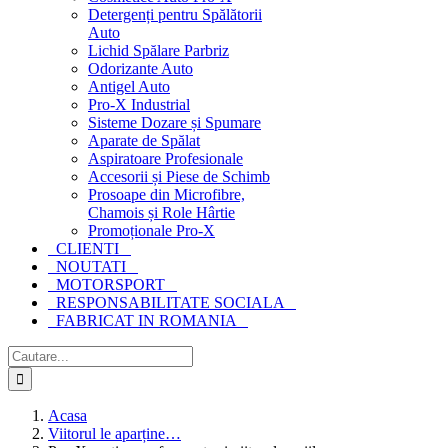
Detergenți pentru Spălătorii
Auto
Lichid Spălare Parbriz
Odorizante Auto
Antigel Auto
Pro-X Industrial
Sisteme Dozare și Spumare
Aparate de Spălat
Aspiratoare Profesionale
Accesorii și Piese de Schimb
Prosoape din Microfibre,
Chamois și Role Hârtie
Promoționale Pro-X
CLIENTI
NOUTATI
MOTORSPORT
RESPONSABILITATE SOCIALA
FABRICAT IN ROMANIA
Cautare...
Acasa
Viitorul le aparține…