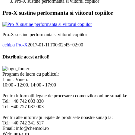
Pro-X sustine performanta si viitorul copiilor
Pro-X sustine performanta si viitorul copiilor
Pro-X sustine performanta si viitorul copiilor
echipa Pro-X
2017-01-11T00:02:45+02:00
Distribuie acest articol!
Facebook
X
Pinterest
E-
mail:
Program de lucru cu publicul:
Luni - Vineri:
10:00 - 12:00, 14:00 - 17:00
Pentru informații legate de procesarea comenzilor online sunați la:
Tel: +40 742 003 830
Tel: +40 757 087 003
Pentru alte informații legate de produsele noastre sunați la:
Tel: +40 742 341 517
Email: info@chemsol.ro
Web: pro-x.ro