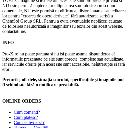
TOATE imaginile și textele din acest site sunt proprietate privată și
NU este permisă copierea, multiplicarea sau folosirea în scopuri
comerciale, NU este permisă modificarea, distorsionarea sau editarea
lor pentru "crearea de opere derivate" fără autorizarea scrisă a
ChemSol Group SRL. Pentru a evita eventualele neplăceri cauzate
de folosirea neautorizată a imaginilor sau textelor din acest website,
contactați-ne.
INFO
Pro-X.ro nu poate garanta și nu își poate asuma răspunderea că
informațiile prezentate pe site sunt corecte, complete sau actualizate,
iar serviciile oferite prin acest site sunt accesibile, neîntrerupte și fără
erori.
Prețurile, ofertele, situația stocului, specificațiile și imaginile pot
fi schimbate fără o notificare prealabilă.
ONLINE ORDERS
Cum comand?
Cum plătesc?
Cum se livrează?
Termeni și Condiții