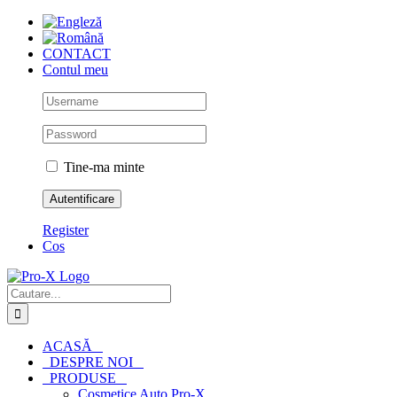
Skip
to
content
CONTACT
Contul meu
Tine-ma minte
Register
Cos
Cautare...
ACASĂ
DESPRE NOI
PRODUSE
Cosmetice Auto Pro-X