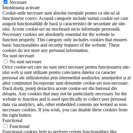
Necesare
Întotdeauna activate
Cookie-urile necesare sunt absolut esențiale pentru ca site-ul să
funcționeze corect. Această categorie include numai cookie-uri care
asigură funcționalități de bază și caracteristici de securitate ale site-
ului. Aceste cookie-uri nu stochează nicio informație personală.
Necessary cookies are absolutely essential for the website to
function properly. This category only includes cookies that ensures
basic functionalities and security features of the website. These
cookies do not store any personal information.
Nu sunt necesare
Nu sunt necesare
Orice cookie-uri care nu sunt strict necesare pentru funcționarea site-
ului web și sunt utilizate pentru colectarea datelor cu caracter
personal ale utilizatorului prin intermediul analizelor, anunțurilor și al
altor conținuturi încorporate sunt denumite cookie-uri non-necesare.
Dacă doriți, puteți dezactiva aceste cookie-uri din butonul din
dreapta. Any cookies that may not be particularly necessary for the
website to function and is used specifically to collect user personal
data via analytics, ads, other embedded contents are termed as non-
necessary cookies. If you wish, you can disable these cookies from
the right button.
Functional
Functional
Functional cookies help to perform certain functionalities like