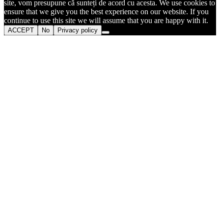
site, vom presupune că sunteți de acord cu acesta. We use cookies to
ensure that we give you the best experience on our website. If you
continue to use this site we will assume that you are happy with it.
ACCEPT
No
Privacy policy
Go
to
Top